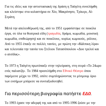
Για τις ιδέες και την αντιστασιακή της δράση η Ταϋγέτη συνελήφθη
και κλείστηκε στα κολαστήρια σε Χίο, Μακρόνησο, Τρίκερι, Αϊ-
Στράτη.
Μετά την απελευθέρωσή της, από το 1951 εμφανίστηκε σε ποικίλα
έργα, σε όλα τα θεατρικά είδη (
τραγωδία
, δράμα, κωμωδία, μουσική
κωμωδία, επιθεώρηση) και σε ποικίλους, κυρίως κωμικούς, ρόλους.
Από το 1955 έπαιξε σε πολλές ταινίες, με πρώτη την «Κάλπικη λίρα»
και τελευταία την ταινία του Στέλιου Τατασόπουλου «Δυο τρελοί και
ο ατσίδας».
Το 1973 η Ταϋγέτη πρωτόπαιξε στην τηλεόραση, στη σειρά «Το 24ωρο
ενός παλιατζή». Το 1984 προσελήφθη στο
Εθνικό Θέατρο
όπου
παρέμεινε μέχρι το 1992, οπότε συμπληρώνοντας το μίνιμουμ όριο
των ενσήμων μπόρεσε να συνταξιοδοτηθεί.
Για περισσότερη βιογραφία πατήστε
ΕΔΩ
.
Το 1993 έχασε την αδερφή της και από το 1995-1996 ζούσε με την