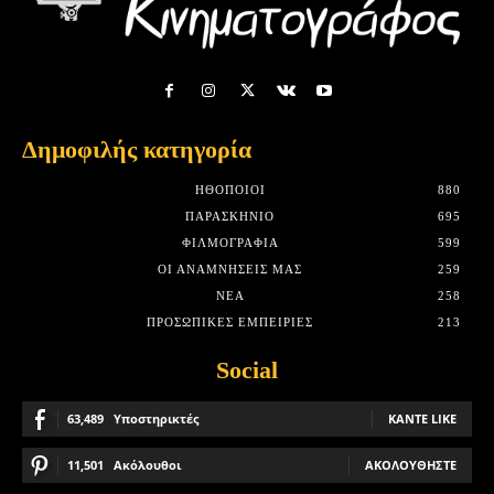
Δημοφιλής κατηγορία
HΘΟΠΟΙΟΊ
880
ΠΑΡΑΣΚΉΝΙΟ
695
ΦΙΛΜΟΓΡΑΦΊΑ
599
ΟΙ ΑΝΑΜΝΉΣΕΙΣ ΜΑΣ
259
ΝΈΑ
258
ΠΡΟΣΩΠΙΚΈΣ ΕΜΠΕΙΡΊΕΣ
213
Social
63,489
Υποστηρικτές
ΚΆΝΤΕ LIKE
11,501
Ακόλουθοι
ΑΚΟΛΟΥΘΉΣΤΕ