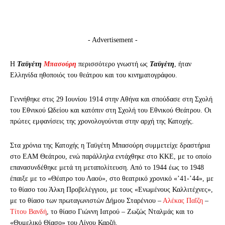
- Advertisement -
Η
Ταϋγέτη
Μπασούρη
περισσότερο γνωστή ως
Ταϋγέτη
, ήταν
Ελληνίδα ηθοποιός του θεάτρου και του κινηματογράφου.
Γεννήθηκε στις 29 Ιουνίου 1914 στην Αθήνα και σπούδασε στη Σχολή
του Εθνικού Ωδείου και κατόπιν στη Σχολή του Εθνικού Θεάτρου. Οι
πρώτες εμφανίσεις της χρονολογούνται στην αρχή της Κατοχής.
Στα χρόνια της Κατοχής η Ταϋγέτη Μπασούρη συμμετείχε δραστήρια
στο ΕΑΜ Θεάτρου, ενώ παράλληλα εντάχθηκε στο ΚΚΕ, με το οποίο
επανασυνδέθηκε μετά τη μεταπολίτευση. Από το 1944 έως το 1948
έπαιξε με το «Θέατρο του Λαού», στο θεατρικό χρονικό «’41-’44», με
το θίασο του Άλκη Προβελέγγιου, με τους «Ενωμένους Καλλιτέχνες»,
με το θίασο των πρωταγωνιστών Δήμου Σταρένιου –
Αλέκας Παΐζη
–
Τίτου Βανδή
, το θίασο Γιώννη Ιατρού – Ζωζώς Νταλμάς και το
«Θυμελικό Θίασο» του Λίνου Καρζή.