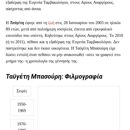
εξαδέρφη της Ευγενία Ταμβακολόγου, στους Αγίους Αναργύρους,
πάσχοντας από άνοια.
Η
Ταϋγέτη
έφυγε από τη
ζωή
στις 28 Ιανουαρίου του 2003 σε ηλικία
89 ετών, μετά από πολυήμερη νοσηλεία, έπειτα από εγκεφαλικό
επεισόδιο που υπέστη. Κηδεύτηκε στους Αγίους Αναργύρους. Το 2010
(ή το 2011), πέθανε και η εξαδέρφη της Ευγενία Ταμβακολόγου. Δεν
παντρεύτηκε και δεν έκανε οικογένεια. Η Ταϋγέτη Μπασούρη είχε
δώσει εντολή όταν πεθάνει να μην ανακοινωθεί -ούτε να γραφτεί στο
μνήμα της- η χρονολογία της γέννησής της.
Ταϋγέτη Μπασούρη: Φιλμογραφία
Σειρές
1950-
1969
1970-