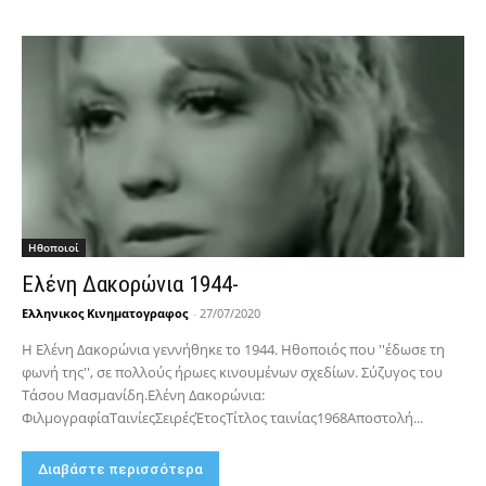
Hθοποιοί
Ελένη Δακορώνια 1944-
Ελληνικος Κινηματογραφος
-
27/07/2020
Η Ελένη Δακορώνια γεννήθηκε το 1944. Ηθοποιός που ''έδωσε τη
φωνή της'', σε πολλούς ήρωες κινουμένων σχεδίων. Σύζυγος του
Τάσου Μασμανίδη.Ελένη Δακορώνια:
ΦιλμογραφίαΤαινίεςΣειρέςΈτοςΤίτλος ταινίας1968Αποστολή...
Διαβάστε περισσότερα