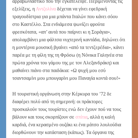
αρραβωνιαστικό που την εγκατέλειψε. Περιμένοντας τις
εξελίξεις, η
Αντζολίνα
δέχεται να γίνει εφεδρική
τραγουδίστρια για μια μπάντα Ιταλών που κάνει σόου
στο Καστέλλο. Στα ενδιάμεσα ψωνίζει φρούτα
φρεσκότατα, «απ’ αυτά που παίρνει κι η Σοράγια»,
απολαμβάνει μια φάλτσα νυχτερινή καντάδα, δηλώνει ότι
η μοντέρνα μουσική βγαίνει «από τα τεντζερέδια», κάνει
παρέα με τη φίλη της τη Φρόσω (η Νόνικα Γαληνέα στα
πρώτα χρόνια του γάμου της με τον Αλεξανδράκη) και
μαθαίνει πιάνο στα παιδάκια: «Ω ψυχή μου εσύ
τσαντσαμίνι μου μπουγαρίνι μου Παναγία κοντά σου!»
Η τουριστική οργάνωση στην Κέρκυρα του ’72 δε
διαφέρει πολύ από τη σημερινή: οι πράκτορες
προσκαλούν τους τουρίστες ενώ δεν έχουν πού να τους
βάλουν και τους σκορπίζουν σε
σπίτια
, αλλά η καλή
καρδιά, ένα κερασμένο ουζάκι κι ένα μάτσο λουλούδια
διορθώνουν την κατάσταση (κάπως). Τα όργανα της