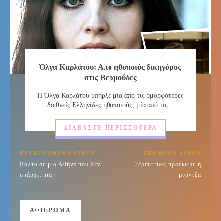
Όλγα Καρλάτου: Από ηθοποιός δικηγόρος
στις Βερμούδες
Η Όλγα Καρλάτου υπήρξε μία από τις ομορφότερες
διεθνείς Ελληνίδες ηθοποιούς, μία από τις...
ΔΙΑΒΆΣΤΕ ΠΕΡΙΣΣΌΤΕΡΑ
ΠΡΟΗΓΟΎΜΕΝΟ ΆΡΘΡΟ
ΕΠΌΜΕΝΟ ΆΡΘΡΟ
Βόλτα σε μια Αθήνα που δεν
Ξέρετε πως προέκυψε η
υπάρχει πια
μούντζα
ΑΦΙΈΡΩΜΑ