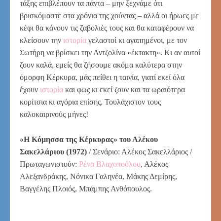
τάξης επιβλέπουν τα πάντα – μην ξεχνάμε ότι
βρισκόμαστε στα χρόνια της χούντας – αλλά οι ήρωες με
κέφι θα κάνουν τις ζαβολιές τους και θα καταφέρουν να
κλείσουν την
ιστορία
γελαστοί κι αγαπημένοι, με τον
Σωτήρη να βρίσκει την Αντζολίνα «έκτακτη». Κι αν αυτοί
ζουν καλά, εμείς θα ζήσουμε ακόμα καλύτερα στην
όμορφη Κέρκυρα, μάς πείθει η ταινία, γιατί εκεί όλα
έχουν
ιστορία
και φως κι εκεί ζουν και τα ωραιότερα
κορίτσια κι αγόρια επίσης. Τουλάχιστον τους
καλοκαιρινούς μήνες!
«Η Κόμησσα της Κέρκυρας» του Αλέκου
Σακελλάριου (1972)
/ Σενάριο: Αλέκος Σακελλάριος /
Πρωταγωνιστούν:
Ρένα Βλαχοπούλου
, Αλέκος
Αλεξανδράκης, Νόνικα Γαληνέα, Μάκης Δεμίρης,
Βαγγέλης Πλοιός, Μπάμπης Ανθόπουλος.