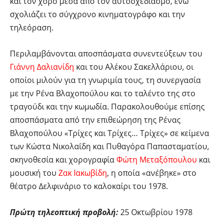
και τον χορό μέσα από τον αυτοσχεδιασμό, ενώ
σχολιάζει το σύγχρονο κινηματογράφο και την
τηλεόραση.
Περιλαμβάνονται αποσπάσματα συνεντεύξεων του
Γιάννη Δαλιανίδη
και του Αλέκου Σακελλάριου, οι
οποίοι μιλούν για τη γνωριμία τους, τη συνεργασία
με την Ρένα Βλαχοπούλου και το ταλέντο της στο
τραγούδι και την κωμωδία. Παρακολουθούμε επίσης
αποσπάσματα από την επιθεώρηση της Ρένας
Βλαχοπούλου «Τρίχες και Τρίχες… Τρίχες» σε κείμενα
των Κώστα Νικολαΐδη και Πυθαγόρα Παπασταματίου,
σκηνοθεσία και χορογραφία
Φώτη Μεταξόπουλου
και
μουσική του
Ζακ Ιακωβίδη
, η οποία «ανέβηκε» στο
θέατρο Δελφινάριο το καλοκαίρι του 1978.
Πρώτη τηλεοπτική προβολή:
25 Οκτωβρίου 1978