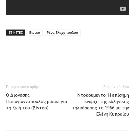
ΕΤΙΚΕΤΕΣ
Βίντεο
Ρένα Βλαχοπούλου
Facebook
Twitter
Pinterest
Tu
Προηγούμενο άρθρο
Επόμενο άρθρο
Ο Διονύσης
Ντοκουμέντο: Η επίσημη
Παπαγιαννόπουλος μιλάει για
έναρξη της ελληνικής
τη ζωή του (βίντεο)
τηλεόρασης το 1966 με την
Ελένη Κυπραίου