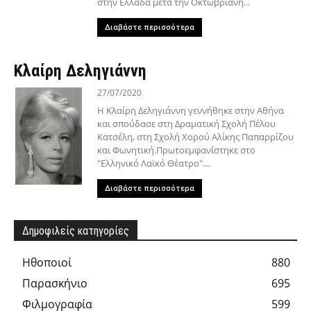
στην Ελλάδα μετά την Οκτωβριανή...
Διαβάστε περισσότερα
Κλαίρη Δεληγιάννη
27/07/2020
Η Κλαίρη Δεληγιάννη γεννήθηκε στην Αθήνα
και σπούδασε στη Δραματική Σχολή Πέλου
Κατσέλη, στη Σχολή Χορού Αλίκης Παπαρρίζου
και Φωνητική.Πρωτοεμφανίστηκε στο
"Ελληνικό Λαϊκό Θέατρο"....
Διαβάστε περισσότερα
Δημοφιλείς κατηγορίες
Hθοποιοί
880
Παρασκήνιο
695
Φιλμογραφία
599