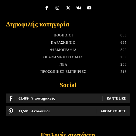
Δημοφιλής κατηγορία
HΘΟΠΟΙΟΊ
880
ΠΑΡΑΣΚΉΝΙΟ
695
ΦΙΛΜΟΓΡΑΦΊΑ
599
ΟΙ ΑΝΑΜΝΉΣΕΙΣ ΜΑΣ
259
ΝΈΑ
258
ΠΡΟΣΩΠΙΚΈΣ ΕΜΠΕΙΡΊΕΣ
213
Social
63,489
Υποστηρικτές
ΚΆΝΤΕ LIKE
11,501
Ακόλουθοι
ΑΚΟΛΟΥΘΉΣΤΕ
Επιλογές συντάκτη