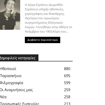
Η Δόρα Στράτου (Δωροθέα
Στράτου) υπήρξε ηθοποιός,
χορογράφος και θιασάρχης.
Ιδρύτρια του ομωνύμου
συγκροτήματος Ελληνικών
Χορών. Γεννήθηκε στην Αθήνα το
Νοέμβριο του 1903.Κόρη του...
Διαβάστε περισσότερα
Δημοφιλείς κατηγορίες
Hθοποιοί
880
Παρασκήνιο
695
Φιλμογραφία
599
Οι Αναμνήσεις μας
259
Νέα
258
Προσωπικές Εμπειρίες
213