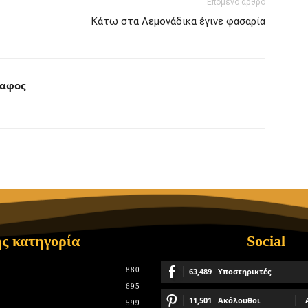
Επόμενο άρθρο
Κάτω στα Λεμονάδικα έγινε φασαρία
ραφος
ς κατηγορία
Social
880
63,489
Υποστηρικτές
695
11,501
Ακόλουθοι
599