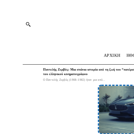
ΑΡΧΙΚΗ
HΘ
Παντελής Ζερβός: Μια σπάνια ιστορία από τη ζωή του “πατέρα
του ελληνικού κινηματογράφου
Ο Παντελής Ζερβός (1908–1982) ήταν μια από...