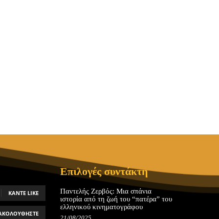
Επιλογές συντάκτη
Παντελής Ζερβός: Μια σπάνια
ΚΆΝΤΕ LIKE
ιστορία από τη ζωή του “πατέρα” του
ελληνικού κινηματογράφου
ΑΚΟΛΟΥΘΉΣΤΕ
21/08/2025