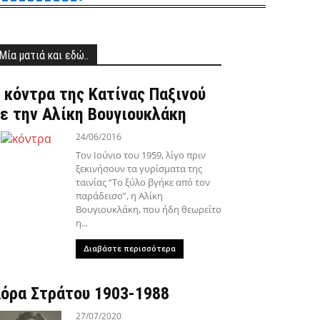
Μία ματιά και εδώ..
 κόντρα της Κατίνας Παξινού
ε την Αλίκη Βουγιουκλάκη
24/06/2016
Τον Ιούνιο του 1959, λίγο πριν
ξεκινήσουν τα γυρίσματα της
ταινίας “Το ξύλο βγήκε από τον
παράδεισο”, η Αλίκη
Βουγιουκλάκη, που ήδη θεωρείτο
η...
Διαβάστε περισσότερα
όρα Στράτου 1903-1988
27/07/2020