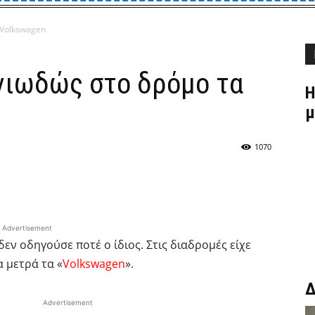
 Volkswagen
νιωδώς στο δρόμο τα
Η
μ
1070
Advertisement
δεν οδηγούσε ποτέ ο ίδιος. Στις διαδρομές είχε
α μετρά τα «
Volkswagen
».
Δ
Advertisement