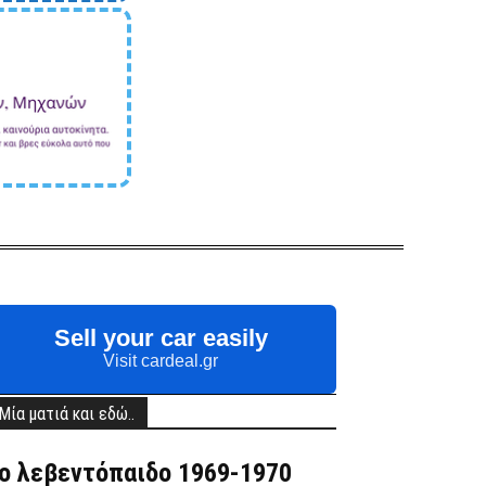
Sell your car easily
Visit cardeal.gr
Μία ματιά και εδώ..
ο λεβεντόπαιδο 1969-1970