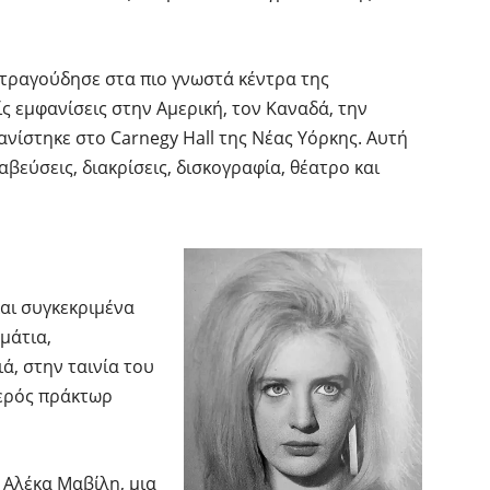
 τραγούδησε στα πιο γνωστά κέντρα της
 εμφανίσεις στην Αμερική, τον Καναδά, την
νίστηκε στο Carnegy Hall της Νέας Υόρκης. Αυτή
βεύσεις, διακρίσεις, δισκογραφία, θέατρο και
και συγκεκριμένα
 μάτια,
ά, στην ταινία του
νερός πράκτωρ
 Αλέκα Μαβίλη, μια