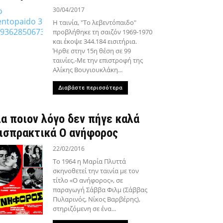
30/04/2017
Η ταινία, "Το λεβεντόπαιδο"
προβλήθηκε τη σαιζόν 1969-1970
και έκοψε 344.184 εισιτήρια.
Ήρθε στην 15η θέση σε 99
ταινίες.-Με την επιστροφή της
Αλίκης Βουγιουκλάκη...
Διαβάστε περισσότερα
ια ποιον λόγο δεν πήγε καλά
ισπρακτικά Ο ανήφορος
22/02/2016
Το 1964 η Μαρία Πλυττά
σκηνοθετεί την ταινία με τον
τίτλο «Ο ανήφορος», σε
παραγωγή Σάββα Φιλμ (Σάββας
Πυλαρινός, Νίκος Βαρβέρης),
στηριζόμενη σε ένα...