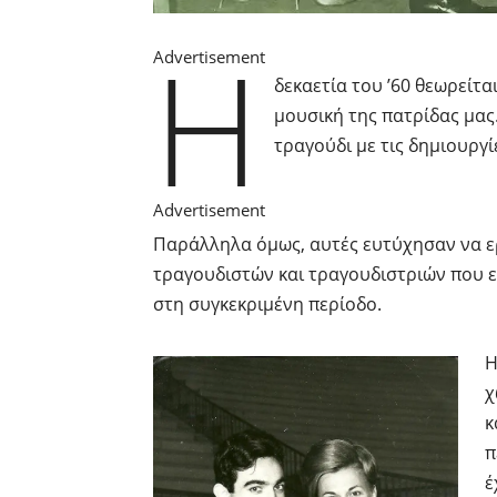
Η
Advertisement
δεκαετία του ’60 θεωρείτ
μουσική της πατρίδας μας
τραγούδι με τις δημιουργί
Advertisement
Παράλληλα όμως, αυτές ευτύχησαν να ε
τραγουδιστών και τραγουδιστριών που ε
στη συγκεκριμένη περίοδο.
Η
χ
κ
π
έ