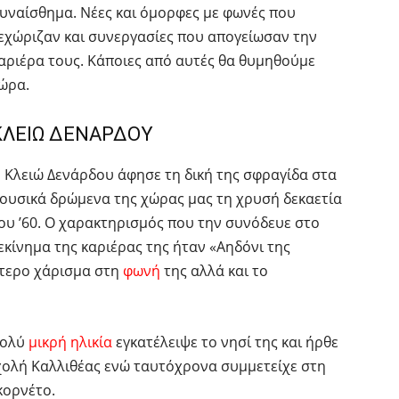
υναίσθημα. Νέες και όμορφες με φωνές που
εχώριζαν και συνεργασίες που απογείωσαν την
αριέρα τους. Κάποιες από αυτές θα θυμηθούμε
ώρα.
ΚΛΕΙΩ ΔΕΝΑΡΔΟΥ
 Κλειώ Δενάρδου άφησε τη δική της σφραγίδα στα
ουσικά δρώμενα της χώρας μας τη χρυσή δεκαετία
ου ’60. Ο χαρακτηρισμός που την συνόδευε στο
εκίνημα της καριέρας της ήταν «Αηδόνι της
αίτερο χάρισμα στη
φωνή
της αλλά και το
 πολύ
μικρή ηλικία
εγκατέλειψε το νησί της και ήρθε
χολή Καλλιθέας ενώ ταυτόχρονα συμμετείχε στη
κορνέτο.