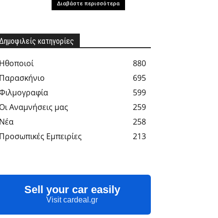
Διαβάστε περισσότερα
Δημοφιλείς κατηγορίες
Hθοποιοί
880
Παρασκήνιο
695
Φιλμογραφία
599
Οι Αναμνήσεις μας
259
Νέα
258
Προσωπικές Εμπειρίες
213
Sell your car easily
Visit cardeal.gr