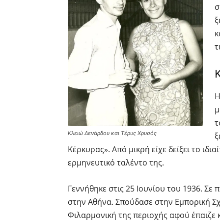
σ
ξ
κ
τ
Η
μ
τ
Κλειώ Δενάρδου και Τέρυς Χρυσός
ξ
Κέρκυρας». Από μικρή είχε δείξει το ιδι
ερμηνευτικό ταλέντο της.
Γεννήθηκε στις 25 Ιουνίου του 1936. Σε
στην Αθήνα. Σπούδασε στην Εμπορική Σ
Φιλαρμονική της περιοχής αφού έπαιζε 