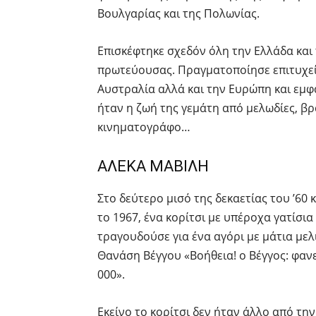
Βουλγαρίας και της Πολωνίας.
Επισκέφτηκε σχεδόν όλη την Ελλάδα και
πρωτεύουσας. Πραγματοποίησε επιτυχείς
Αυστραλία αλλά και την Ευρώπη και εμφα
ήταν η ζωή της γεμάτη από μελωδίες, βρα
κινηματογράφο…
ΑΛΕΚΑ ΜΑΒΙΛΗ
Στο δεύτερο μισό της δεκαετίας του ’60 
το 1967, ένα κορίτσι με υπέροχα γατίσια
τραγουδούσε για ένα αγόρι με μάτια μελι
Θανάση Βέγγου «Bοήθεια! ο Bέγγος: φα
000».
Εκείνο το κορίτσι δεν ήταν άλλο από την