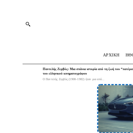
ΑΡΧΙΚΗ
HΘ
Παντελής Ζερβός: Μια σπάνια ιστορία από τη ζωή του “πατέρα
του ελληνικού κινηματογράφου
Ο Παντελής Ζερβός (1908–1982) ήταν μια από...