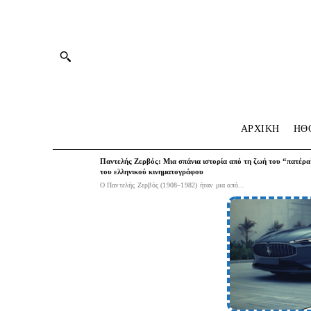
ΑΡΧΙΚΗ
HΘ
Παντελής Ζερβός: Μια σπάνια ιστορία από τη ζωή του “πατέρα
του ελληνικού κινηματογράφου
Ο Παντελής Ζερβός (1908–1982) ήταν μια από...