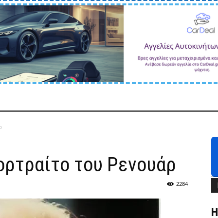
ρ
ορτραίτο του Ρενουάρ
2284
Η