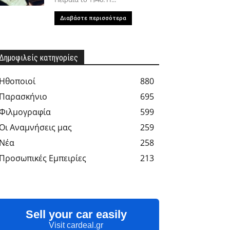
Διαβάστε περισσότερα
Δημοφιλείς κατηγορίες
Hθοποιοί
880
Παρασκήνιο
695
Φιλμογραφία
599
Οι Αναμνήσεις μας
259
Νέα
258
Προσωπικές Εμπειρίες
213
Sell your car easily
Visit cardeal.gr