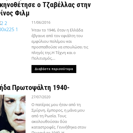
κηνοθέτησε ο Τζαβέλλας στην
ίνος Φιλμ
11/06/2016
Ήταν το 1946, όταν η Ελλάδα
έβγαινε από τον εφιάλτη του
εμφύλιου πολέμου και
προσπαθούσε να επουλώσει τις
πληγές της.Η Τέχνη και ο
Πολιτισμός,...
Διαβάστε περισσότερα
ήδα Πρωτοψάλτη 1940-
27/07/2020
Ο πατέρας μου ήταν από τη
Σμύρνη, έμπορος, η μάνα μου
από τη Ρωσία. Τους
ακολουθούσαν δύο
καταστροφές. Γεννήθηκα στον
Πειραιά το 1940. Η...