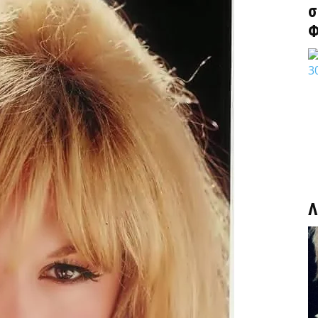
σ
Φ
Λ