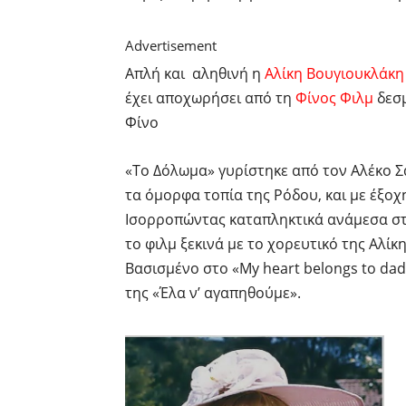
Advertisement
Απλή και αληθινή η
Αλίκη Βουγιουκλάκη
έχει αποχωρήσει από τη
Φίνος Φιλμ
δεσμ
Φίνο
«Το Δόλωμα» γυρίστηκε από τον Αλέκο Σα
τα όμορφα τοπία της Ρόδου, και με έξ
Ισορροπώντας καταπληκτικά ανάμεσα στ
το φιλμ ξεκινά με το χορευτικό της Αλί
Βασισμένο στο «My heart belongs to da
της «Έλα ν’ αγαπηθούμε».