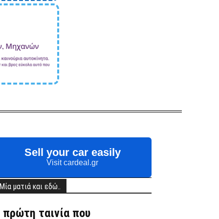
Sell your car easily
Visit cardeal.gr
Μία ματιά και εδώ..
 πρώτη ταινία που