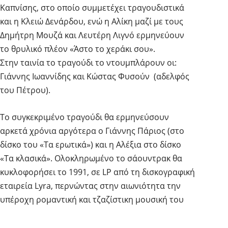
Καπνίσης, στο οποίο συμμετέχει τραγουδιστικά
και η Κλειώ Δενάρδου, ενώ η Αλίκη μαζί με τους
Δημήτρη Μουζά και Λευτέρη Λιγνό ερμηνεύουν
το θρυλικό πλέον «Άστο το χεράκι σου».
Στην ταινία το τραγούδι το ντουμπλάρουν οι:
Γιάννης Ιωαννίδης και Κώστας Φυσούν (αδελφός
του Πέτρου).
Το συγκεκριμένο τραγούδι θα ερμηνεύσουν
αρκετά χρόνια αργότερα ο Γιάννης Πάριος (στο
δίσκο του «Τα ερωτικά») και η Αλέξια στο δίσκο
«Τα κλασικά». Ολοκληρωμένο το σάουντρακ θα
κυκλοφορήσει το 1991, σε LP από τη δισκογραφική
εταιρεία Lyra, περνώντας στην αιωνιότητα την
υπέροχη ρομαντική και τζαζίστικη μουσική του