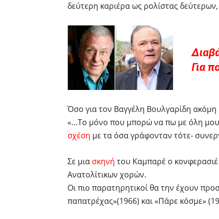
δεύτερη καριέρα ως ρολίστας δεύτερων,
Διαβ
Για π
Όσο για τον Βαγγέλη Βουλγαρίδη ακόμη 
«…Το μόνο που μπορώ να πω με όλη μου 
σχέση
με τα όσα γράφονταν τότε- συνερ
Σε μια
σκηνή
του Καμπαρέ ο κονφερασιέ 
Ανατολίτικων χορών.
Οι πιο παρατηρητικοί θα την έχουν προσέ
παπατρέχας»(1966) και «Πάρε κόσμε» (19