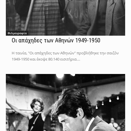
Φιλμογραφία
Οι απάχηδες των Αθηνών 1949-1950
Η ταινία, "Οι απάχηδες των Αθηνών" προβλήθηκε την σαιζόν
1949-1950 και έκοψε 80.140 εισιτήρια....