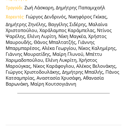
Ζωή Λάσκαρη, Δημήτρης Παπαμιχαήλ
Τραγούδι:
Γιώργος Δενδρινός, Νικηφόρος Γκίκας,
Χορευτές:
Δημήτρης Ζηνέλης, Βαγγέλης Σιδέρης, Μαλαίνα
Χριστοπούλου, Χαράλαμπος Καράμπελας, Ντίνος
Ψαρέλης, Ελένη Λυρίτη, Νίκη Μαγκέα, Χρήστος
Μαυρουδής, Θάνος Μπαλτατζής, Γιάννης
Μπαρμπαρέσος, Αλέκα Γεωργίου, Νίκος Καλημέρης,
Γιάννης Μουρατίδης, Μαίρη Γλυνού, Μπέττυ
Χαριμαδοπούλου, Ελένη Λυκρίτη, Χρήστος
Μαρούγκας, Νίκος Καράφογλου, Αλέκος Βελονάκης,
Γιώργος Χριστοδουλάκης, Δημήτρης Μπαϊλής, Πάνος
Κατσαμπρίας, Αναστασία Χρυσάφη, Αθανασία
Βαρωνάκη, Μαίρη Κουτσογιάννη
Facebook
Twitter
Pinterest
Tumb