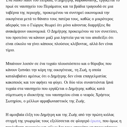
Ένα λαϊκό παιδί του Πειραιά, ο Δημήτρης Καραθανάσης, εργάζεται το
πρωί σε ναυπηγείο του Περάματος και τα βράδια τραγουδά σε μια
ταβέρνα της περιοχής, προκειμένου να συντηρεί οικονομικά την
οικογένεια μετά το θάνατο τους πατέρα τους, καθώς ο μικρότερος
αδερφός του ο Γιώργος θεωρεί ότι μόνο κάνοντας διαρρήξεις θα
ανακάμψουν οικονομικά. Ο Δημήτρης προκειμένου να τον συνετίσει,
του προτείνει να κάνουν μαζί μια ληστεία για να του αποδείξει ότι
είναι εύκολο να γίνει κάποιος πλούσιος κλέβοντας, αλλά δεν είναι
τίμιο.
Μπαίνουν λοιπόν σε ένα τυχαίο πλουσιόσπιτο και ο θόρυβος που
κάνουν ξυπνάει την κόρη της οικογένειας, τη Ζωή, η οποία
καταλαβαίνει αμέσως ότι ο Δημήτρης δεν είναι επαγγελματίας
κακοποιός και τον αφήνει να φύγει. Οι δύο νέοι συναντιόνται ξανά
τυχαία στα ναυπηγείο που εργάζεται ο Δημήτρης καθώς κατά
σύμπτωση ο ιδιοκτήτης του ναυπηγείου είναι ο νεαρός Χρήστος
Σωτηρίου, ο μέλλων αρραβωνιαστικός της Ζωής.
Η αμοιβαία έλξη του Δημήτρη και της Ζωής από την πρώτη κιόλας
στιγμή της γνωριμίας τους εξελίσσεται σε φλογερό
έρωτα
, που όμως η