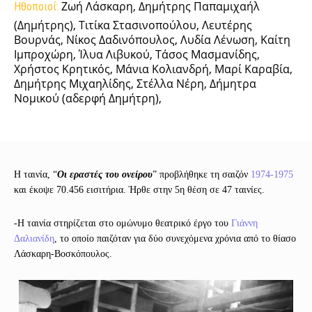
Ζωή Λάσκαρη, Δημήτρης Παπαμιχαήλ
Ηθοποιοί:
(Δημήτρης), Τιτίκα Στασινοπούλου, Λευτέρης
Βουρνάς, Νίκος Δαδινόπουλος, Λυδία Λένωση, Καίτη
Ιμπροχώρη, Ίλυα Λιβυκού, Τάσος Μασμανίδης,
Χρήστος Κρητικός, Μάνια Κολιανδρή, Μαρί Καραβία,
Δημήτρης Μιχαηλίδης, Στέλλα Νέρη, Δήμητρα
Νομικού (αδερφή Δημήτρη),
Η ταινία, “
Οι εραστές του ονείρου
” προβλήθηκε τη σαιζόν
1974-1975
και έκοψε 70.456 εισιτήρια. Ήρθε στην 5η θέση σε 47 ταινίες.
-Η ταινία στηρίζεται στο ομώνυμο θεατρικό έργο του
Γιάννη
Δαλιανίδη
, το οποίο παιζόταν για δύο συνεχόμενα χρόνια από το θίασο
Λάσκαρη-Βοσκόπουλος.