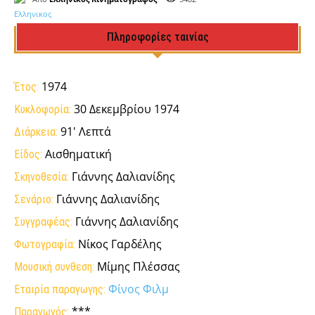
Πληροφορίες ταινίας
1974
Έτος:
30 Δεκεμβρίου 1974
Κυκλοφορία:
91' Λεπτά
Διάρκεια:
Αισθηματική
Είδος:
Γιάννης Δαλιανίδης
Σκηνοθεσία:
Γιάννης Δαλιανίδης
Σενάριο:
Γιάννης Δαλιανίδης
Συγγραφέας:
Νίκος Γαρδέλης
Φωτογραφία:
Μίμης Πλέσσας
Μουσική συνθεση:
Φίνος Φιλμ
Εταιρία παραγωγης:
***
Παραγωγός: