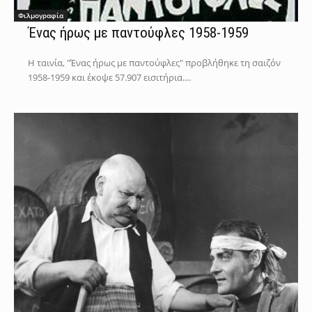
Φιλμογραφία
Ένας ήρως με παντούφλες 1958-1959
Η ταινία, "Ένας ήρως με παντούφλες" προβλήθηκε τη σαιζόν
1958-1959 και έκοψε 57.907 εισιτήρια....