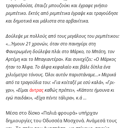
τραγουδούσε, έπαιζε μπουζούκι και έγραφε γνήσιο
ρεμπέτικο. Εκτός από ρεμπέτικα έγραψε και τραγούδησε
και δημοτικά και μάλιστα στα αρβανίτικα.
Δούλεψε με πολλούς από τους μεγάλους του ρεμπέτικου:
«…Ήμουν 21 χρονών, όταν στο πανηγύρι στη
Φανερωμένη δούλεψα πλάι στο Μάρκο, το Μπάτη, τον
Αρτέμη και το Μπαγιαντέρα». Και συνεχίζει: «Ο Μάρκος
ήταν το Άλφα. Το άλφα κεφαλαίο και βάλε δίπλα ένα
χιλιόμετρο τόνους. Όλοι αυτόν παριστάναμε…» Μερικά
από τα τραγούδια του: «Για κοίταξέ με εσύ καλά», «Γρι-
γρι», «Είμαι
άντρας
καθώς πρέπει», «Κάποτε ήμουνα κι
εγώ παιδάκι», «Είχα πέντε τάλιρα», κ.ά …
Μέσα στο δίσκο «Παλιά φρουρά» υπήρχαν
δημιουργίες του Οδυσσέα Μοσχονά. Ανάμεσά τους