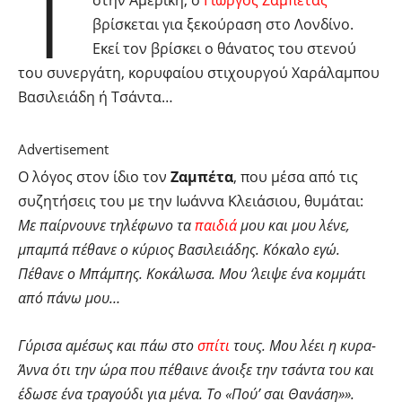
Τ
στην Αμερική, ο
Γιώργος Ζαμπέτας
βρίσκεται για ξεκούραση στο Λονδίνο.
Εκεί τον βρίσκει ο θάνατος του στενού
του συνεργάτη, κορυφαίου στιχουργού Χαράλαμπου
Βασιλειάδη ή Τσάντα…
Advertisement
Ο λόγος στον ίδιο τον
Ζαμπέτα
, που μέσα από τις
συζητήσεις του με την Ιωάννα Κλειάσιου, θυμάται:
Με παίρνουνε τηλέφωνο τα
παιδιά
μου και μου λένε,
μπαμπά πέθανε ο κύριος Βασιλειάδης. Κόκαλο εγώ.
Πέθανε ο Μπάμπης. Κοκάλωσα. Μου ‘λειψε ένα κομμάτι
από πάνω μου…
Γύρισα αμέσως και πάω στο
σπίτι
τους. Μου λέει η κυρα-
Άννα ότι την ώρα που πέθαινε άνοιξε την τσάντα του και
έδωσε ένα τραγούδι για μένα. Το «Πού’ σαι Θανάση»».