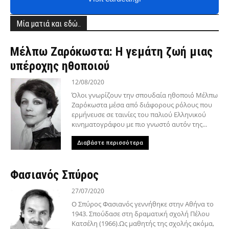
Μία ματιά και εδώ..
Μέλπω Ζαρόκωστα: Η γεμάτη ζωή μιας
υπέροχης ηθοποιού
12/08/2020
Όλοι γνωρίζουν την σπουδαία ηθοποιό Μέλπω
Ζαρόκωστα μέσα από διάφορους ρόλους που
ερμήνευσε σε ταινίες του παλιού Ελληνικού
κινηματογράφου με πιο γνωστό αυτόν της...
Διαβάστε περισσότερα
Φασιανός Σπύρος
27/07/2020
Ο Σπύρος Φασιανός γεννήθηκε στην Αθήνα το
1943. Σπούδασε στη δραματική σχολή Πέλου
Κατσέλη (1966).Ως μαθητής της σχολής ακόμα,