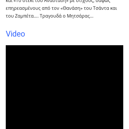
και «Το στέκι του Αναστάση» με στίχους, σαφώς
επηρεασμένους από τον «Θανάση» του Τσάντα και
του Ζαμπέτα…. Τραγουδά ο Μητσάρας…
Video