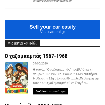
https://ellinikoskinimatografos.gr/
Sell your car easily
Visit cardeal.gr
Μία ματιά και εδώ..
Ο χαζομπαμπάς 1967-1968
09/05/2020
Η ταινία, "Ο χαζομπαμπάς" προβλήθηκε τη
σαιζόν 1967-1968 και έκοψε 214.619 εισιτήρια.
Ήρθε στην 32η θέση σε 99 ταινίεςΠερίληψη της
ταινίας, "Ο χαζομπαμπάς"Ένα ζευγάρι...
Διαβάστε περισσότερα