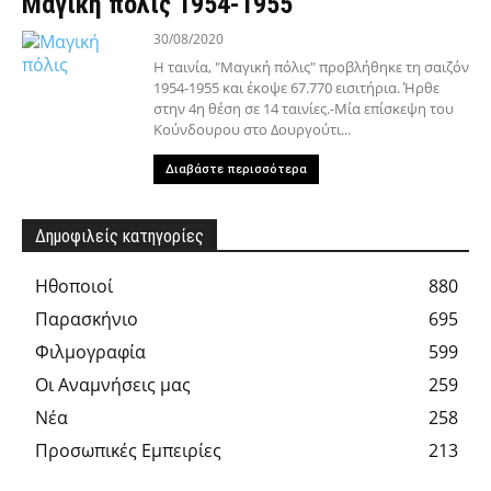
Μαγική πόλις 1954-1955
30/08/2020
Η ταινία, "Μαγική πόλις" προβλήθηκε τη σαιζόν
1954-1955 και έκοψε 67.770 εισιτήρια. Ήρθε
στην 4η θέση σε 14 ταινίες.-Μία επίσκεψη του
Κούνδουρου στο Δουργούτι...
Διαβάστε περισσότερα
Δημοφιλείς κατηγορίες
Hθοποιοί
880
Παρασκήνιο
695
Φιλμογραφία
599
Οι Αναμνήσεις μας
259
Νέα
258
Προσωπικές Εμπειρίες
213