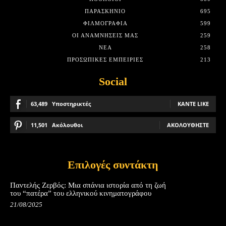
ΠΑΡΑΣΚΉΝΙΟ
695
ΦΙΛΜΟΓΡΑΦΊΑ
599
ΟΙ ΑΝΑΜΝΉΣΕΙΣ ΜΑΣ
259
ΝΈΑ
258
ΠΡΟΣΩΠΙΚΈΣ ΕΜΠΕΙΡΊΕΣ
213
Social
63,489
Υποστηρικτές
ΚΆΝΤΕ LIKE
11,501
Ακόλουθοι
ΑΚΟΛΟΥΘΉΣΤΕ
Επιλογές συντάκτη
Παντελής Ζερβός: Μια σπάνια ιστορία από τη ζωή
του “πατέρα” του ελληνικού κινηματογράφου
21/08/2025