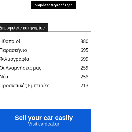
Διαβάστε περισσότερα
Δημοφιλείς κατηγορίες
Hθοποιοί
880
Παρασκήνιο
695
Φιλμογραφία
599
Οι Αναμνήσεις μας
259
Νέα
258
Προσωπικές Εμπειρίες
213
Sell your car easily
Visit cardeal.gr