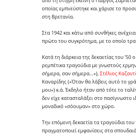
από τη στιγμή εκείνη ο Γιώργος Ζαμπέτα
οποίας εμπνεύστηκε και χάρισε το προσων
στη Βρετανία.
Στα 1942 και κάτω από συνθήκες ανέχει
πρώτο του συγκρότημα, με το οποίο τρα
Κατά τη διάρκεια της δεκαετίας του ’50
ρεμπέτικα τραγούδια με γνωστούς ερμη
σήμερα, σαν σήμερα…»),
Στέλιος Καζαντ
Καναρίδης («Όταν θα λάβεις αυτό το γρ
μου») κ.ά. Έκδηλο ήταν από τότε το ταλ
δεν είχε κατασταλάξει στο πασίγνωστο ι
μοναδικό «σόουμαν» στο χώρο.
Την επόμενη δεκαετία τα τραγούδια του 
πραγματοποιεί εμφανίσεις στα σπουδαιό