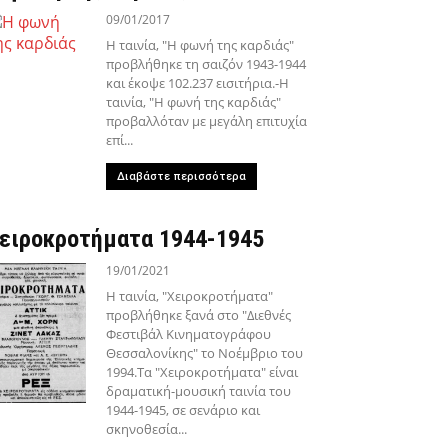
09/01/2017
Η ταινία, "Η φωνή της καρδιάς"
προβλήθηκε τη σαιζόν 1943-1944
και έκοψε 102.237 εισιτήρια.-Η
ταινία, "Η φωνή της καρδιάς"
προβαλλόταν με μεγάλη επιτυχία
επί...
Διαβάστε περισσότερα
ειροκροτήματα 1944-1945
19/01/2021
Η ταινία, "Χειροκροτήματα"
προβλήθηκε ξανά στο "Διεθνές
Φεστιβάλ Κινηματογράφου
Θεσσαλονίκης" το Νοέμβριο του
1994.Τα "Χειροκροτήματα" είναι
δραματική-μουσική ταινία του
1944-1945, σε σενάριο και
σκηνοθεσία...