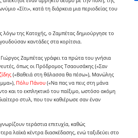
ς απέκτησε έναν άρρηκτο δεσμό με την πόλη, της
ύμιο «Σίτι», κατά τη διάρκεια μια περιοδείας του
ας λόγω της Κατοχής, ο Ζαμπέτας δημιούργησε το
γουδούσαν καντάδες στα κορίτσια.
 ο Γιώργος Ζαμπέτας γράφει τα πρώτα του γνήσια
νευτές, όπως οι Πρόδρομος Τσαουσάκης («Σαν
ζίδης
(«Βαθειά στη θάλασσα θα πέσω»), Μανώλης
άμμα»),
Πόλυ Πάνου
(«Να πας να πεις στη μάνα
έντο και το εκπληκτικό του παίξιμο, ωστόσο ακόμη
διαίτερο στυλ, που τον καθιέρωσε σαν έναν
γνωρίζουν τεράστια επιτυχία, καθώς
τερα λαϊκά κέντρα διασκέδασης, ενώ ταξιδεύει στο