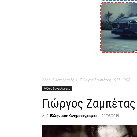
Άλλοι Συντελεστές
Γιώργος Ζαμπέτας 1925-1992
Άλλοι Συντελεστές
Γιώργος Ζαμπέτας
Από
Ελληνικος Κινηματογραφος
-
21/06/2019