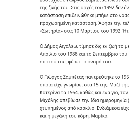
της ζωής του. Στις αρχές του 1992 δεν 
κατάσταση επιδεινώθηκε μπήκε στο νοσο
προχωρημένη κατάσταση. Άφησε την τελ
«Σωτηρία» στις 10 Μαρτίου του 1992. Ήτ
Ο Δήμος Αιγάλεω, τίμησε δις εν ζωή το 
Απρίλιο του 1988 και το Σεπτέμβριο του 
σπιτιού του, φέρει το όνομά του.
Ο Γιώργος Ζαμπέτας παντρεύτηκε το 195
οποία είχε γνωρίσει στα 15 της. Μαζί τη
Κατερίνα το 1954, καθώς και ένα γιο, τ
Μιχάλης απεβίωσε την ίδια ημερομηνία (
χτυπημένος από καρκίνο. Ενδιάμεσα είχ
και η μεγάλη του κόρη, Μαρίκα.