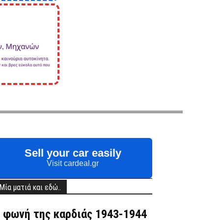
Sell your car easily
Visit cardeal.gr
Μία ματιά και εδώ..
 φωνή της καρδιάς 1943-1944