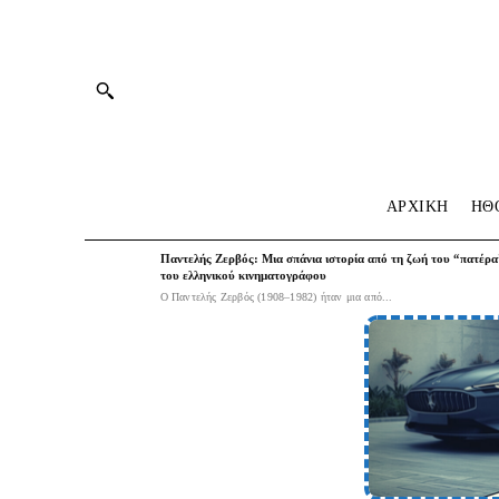
ΑΡΧΙΚΗ
HΘ
Παντελής Ζερβός: Μια σπάνια ιστορία από τη ζωή του “πατέρα
του ελληνικού κινηματογράφου
Ο Παντελής Ζερβός (1908–1982) ήταν μια από...