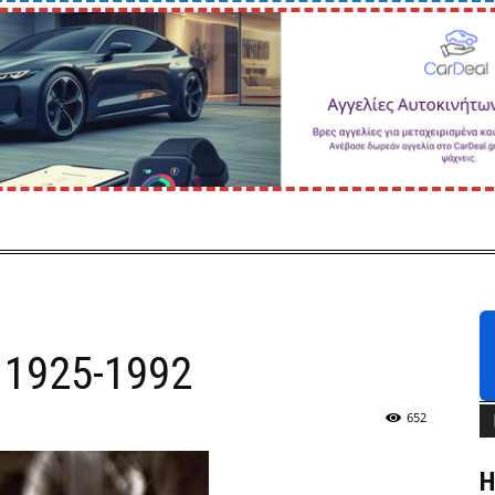
 1925-1992
652
Η