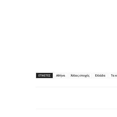
ΕΤΙΚΕΤΕΣ
Αθήνα
Άλλες εποχές
Ελλάδα
Τα 
Facebook
Twitter
P