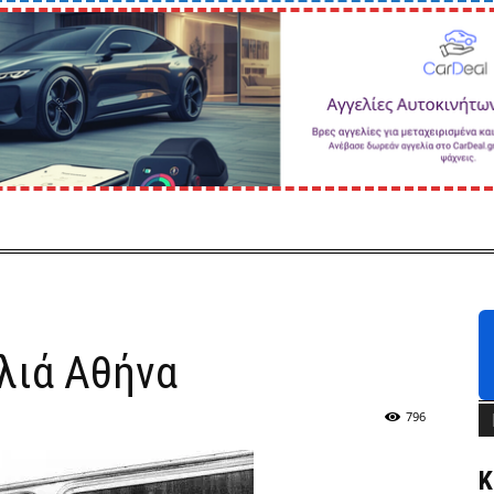
λιά Αθήνα
796
Κ