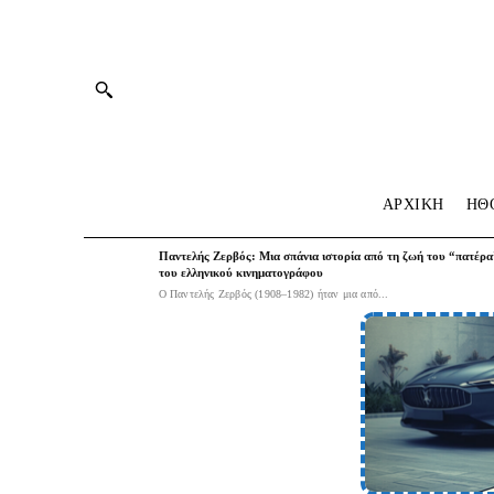
ΑΡΧΙΚΗ
HΘ
Παντελής Ζερβός: Μια σπάνια ιστορία από τη ζωή του “πατέρα
του ελληνικού κινηματογράφου
Ο Παντελής Ζερβός (1908–1982) ήταν μια από...