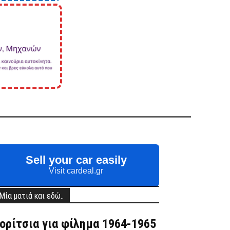
Sell your car easily
Visit cardeal.gr
Μία ματιά και εδώ..
ορίτσια για φίλημα 1964-1965