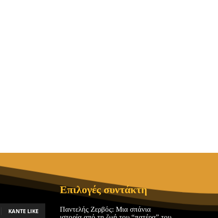
Επιλογές συντάκτη
Παντελής Ζερβός: Μια σπάνια
ΚΆΝΤΕ LIKE
ιστορία από τη ζωή του “πατέρα” του