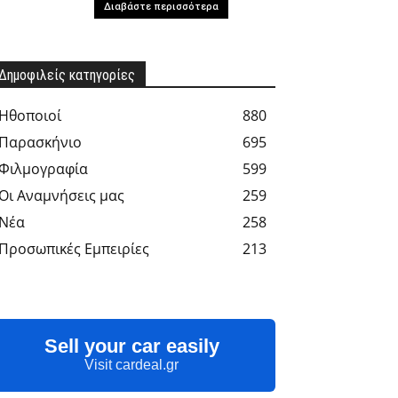
Διαβάστε περισσότερα
Δημοφιλείς κατηγορίες
Hθοποιοί
880
Παρασκήνιο
695
Φιλμογραφία
599
Οι Αναμνήσεις μας
259
Νέα
258
Προσωπικές Εμπειρίες
213
Sell your car easily
Visit cardeal.gr