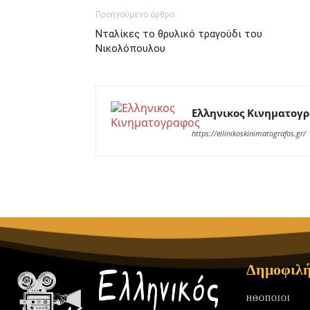
Προηγούμενο άρθρο
Νταλίκες το θρυλικό τραγούδι του
Νικολόπουλου
Ελληνικος Κινηματογ
https://ellinikoskinimatografos.gr/
Δημοφιλή
HΘΟΠΟΙΟΊ