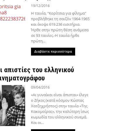
19/12/2016
Η ταινία, "Κορίτσια για φίλημα"
προβλήθηκε τη σαιζόν 1964-1965
και έκοψε 619.236 εισιτήρια.
Ήρθε στην πρώτη θέση ανάμεσα
σε 93 ταινίες.-Η ταινία ήρθε
πρώτη...
Διαβάστε περισσότερα
ι απιστίες του ελληνικού
ινηματογράφου
09/04/2016
«Αι γυναίκαι είναι άπισται» έλεγε
ο Ζήκος (κατά κόσμον Κώστας
Χατζηχρήστος) στην ταινία «Της
Κακομοίρας», την καλύτερη ίσως
κωμωδία του ελληνικού σινεμά.
Και οι...