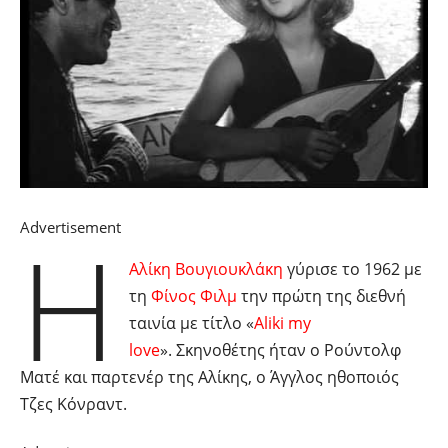
Η
Advertisement
Αλίκη Βουγιουκλάκη
γύρισε το 1962 με
τη
Φίνος Φιλμ
την πρώτη της διεθνή
ταινία με τίτλο «
Aliki my
love
». Σκηνοθέτης ήταν ο Ρούντολφ
Ματέ και παρτενέρ της Αλίκης, ο Άγγλος ηθοποιός
Τζες Κόνραντ.