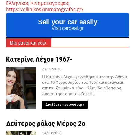
Ελληνικος Κινηματογραφος
https://ellinikoskinimatografos.gr/
Sell your car easily
Visit cardeal.gr
Μία ματιά και εδώ..
Κατερίνα Λέχου 1967-
27/07/2020
Η Κατερίνα Λέχου γεννήθηκε στην στην Αθήνα
στις 10 Φεβρουαρίου του 1967 και κατάγεται
απ' τα Τζουμέρκα. Είναι Ελληνίδα ηθοποιός.
Aποφοίτησε από το Θέατρο...
Διαβάστε περισσότερα
Δεύτερος ρόλος Μέρος 2ο
14/03/2018