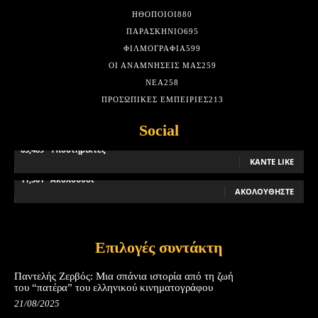
HΘΟΠΟΙΟΊ
880
ΠΑΡΑΣΚΉΝΙΟ
695
ΦΙΛΜΟΓΡΑΦΊΑ
599
ΟΙ ΑΝΑΜΝΉΣΕΙΣ ΜΑΣ
259
ΝΈΑ
258
ΠΡΟΣΩΠΙΚΈΣ ΕΜΠΕΙΡΊΕΣ
213
Social
63,489
Υποστηρικτές
ΚΆΝΤΕ LIKE
11,501
Ακόλουθοι
ΑΚΟΛΟΥΘΉΣΤΕ
Επιλογές συντάκτη
Παντελής Ζερβός: Μια σπάνια ιστορία από τη ζωή
του “πατέρα” του ελληνικού κινηματογράφου
21/08/2025