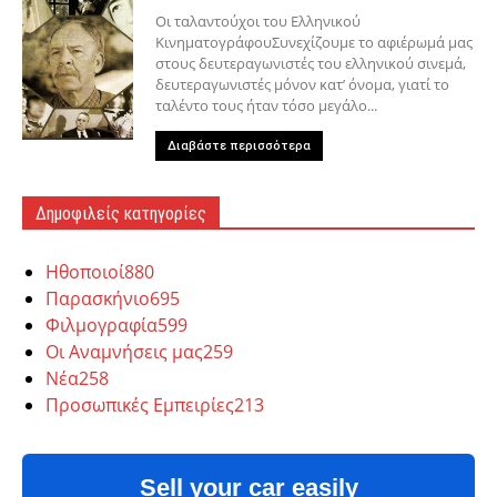
Οι ταλαντούχοι του Ελληνικού
ΚινηματογράφουΣυνεχίζουμε το αφιέρωμά μας
στους δευτεραγωνιστές του ελληνικού σινεμά,
δευτεραγωνιστές μόνον κατ’ όνομα, γιατί το
ταλέντο τους ήταν τόσο μεγάλο...
Διαβάστε περισσότερα
Δημοφιλείς κατηγορίες
Hθοποιοί
880
Παρασκήνιο
695
Φιλμογραφία
599
Οι Αναμνήσεις μας
259
Νέα
258
Προσωπικές Εμπειρίες
213
Sell your car easily