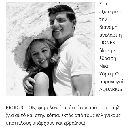
Στο
εξωτερικό
την
διανομή
ανέλαβε η
LIONEX
films με
έδρα τη
Νέα
Υόρκη. Οι
παραγωγοί
ΑQUARIUS
PRODUCTION, φημολογείται ότι ήταν από το Ισραήλ
(για αυτό και στην κόπια, εκτός από τους ελληνικούς
υπότιτλους υπάρχουν και εβραϊκοί.).