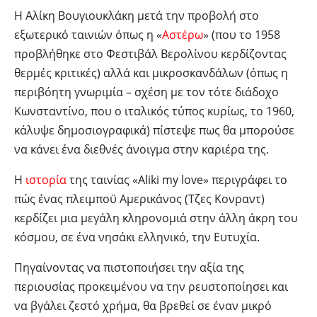
Η Αλίκη Βουγιουκλάκη μετά την προβολή στο
εξωτερικό ταινιών όπως η «
Αστέρω
» (που το 1958
προβλήθηκε στο Φεστιβάλ Βερολίνου κερδίζοντας
θερμές κριτικές) αλλά και μικροσκανδάλων (όπως η
περιβόητη γνωριμία – σχέση με τον τότε διάδοχο
Κωνσταντίνο, που ο ιταλικός τύπος κυρίως, το 1960,
κάλυψε δημοσιογραφικά) πίστεψε πως θα μπορούσε
να κάνει ένα διεθνές άνοιγμα στην καριέρα της.
Η
ιστορία
της ταινίας «Aliki my love» περιγράφει το
πώς ένας πλειμποϋ Αμερικάνος (Τζες Κονραντ)
κερδίζει μια μεγάλη κληρονομιά στην άλλη άκρη του
κόσμου, σε ένα νησάκι ελληνικό, την Ευτυχία.
Πηγαίνοντας να πιστοποιήσει την αξία της
περιουσίας προκειμένου να την ρευστοποίησει και
να βγάλει ζεστό χρήμα, θα βρεθεί σε έναν μικρό