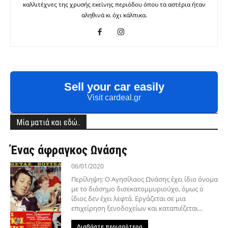
καλλιτέχνες της χρυσής εκείνης περιόδου όπου τα αστέρια ήταν
αληθινά κι όχι κάλπικα.
Sell your car easily
Visit cardeal.gr
Μία ματιά και εδώ..
Ένας άφραγκος Ωνάσης
06/01/2020
Περίληψη: Ο Αγησίλαος Ωνάσης έχει ίδιο όνομα
με το διάσημο δισεκατομμυριούχο, όμως ο
ίδιος δεν έχει λεφτά. Εργάζεται σε μια
επιχείρηση ξενοδοχείων και καταπιέζεται...
Διαβάστε περισσότερα