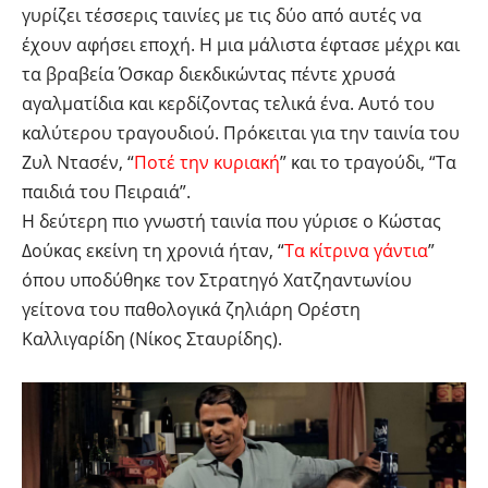
γυρίζει τέσσερις ταινίες με τις δύο από αυτές να
έχουν αφήσει εποχή. Η μια μάλιστα έφτασε μέχρι και
τα βραβεία Όσκαρ διεκδικώντας πέντε χρυσά
αγαλματίδια και κερδίζοντας τελικά ένα. Αυτό του
καλύτερου τραγουδιού. Πρόκειται για την ταινία του
Ζυλ Ντασέν, “
Ποτέ την κυριακή
” και το τραγούδι, “Τα
παιδιά του Πειραιά”.
Η δεύτερη πιο γνωστή ταινία που γύρισε ο Κώστας
Δούκας εκείνη τη χρονιά ήταν, “
Τα κίτρινα γάντια
”
όπου υποδύθηκε τον Στρατηγό Χατζηαντωνίου
γείτονα του παθολογικά ζηλιάρη Ορέστη
Καλλιγαρίδη (Νίκος Σταυρίδης).