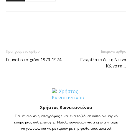
Facebook
Twitter
Pinterest
Tu
Προηγούμενο άρθρο
Επόμενο άρθρο
Γυμνοί στο χιόνι 1973-1974
Γνωρίζατε ότι η Ντίνα
Κώνστα …
Χρήστος Κωνσταντίνου
Για μένα ο κινηματογράφος είναι ένα ταξίδι σε κάποιον μαγικό
κόσμο μιας άλλης εποχής. Νιώθω ευγνώμων γιατί έχω την τύχη
να γνωρίσω και να με τιμούν με την φιλία τους αρκετοί