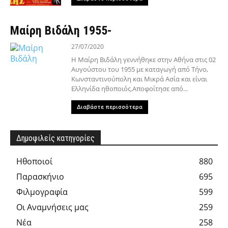
Μαίρη Βιδάλη 1955-
27/07/2020
Η Μαίρη Βιδάλη γεννήθηκε στην Αθήνα στις 02
Aυγούστου του 1955 με καταγωγή από Τήνο,
Κωνσταντινούπολη και Μικρά Ασία και είναι
Ελληνίδα ηθοποιός.Αποφοίτησε από...
Διαβάστε περισσότερα
Δημοφιλείς κατηγορίες
Hθοποιοί
880
Παρασκήνιο
695
Φιλμογραφία
599
Οι Αναμνήσεις μας
259
Νέα
258