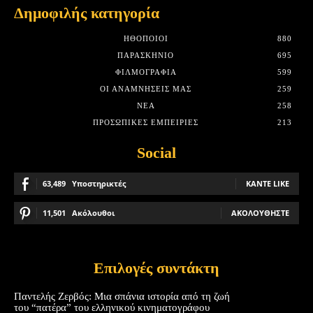
Δημοφιλής κατηγορία
HΘΟΠΟΙΟΊ
880
ΠΑΡΑΣΚΉΝΙΟ
695
ΦΙΛΜΟΓΡΑΦΊΑ
599
ΟΙ ΑΝΑΜΝΉΣΕΙΣ ΜΑΣ
259
ΝΈΑ
258
ΠΡΟΣΩΠΙΚΈΣ ΕΜΠΕΙΡΊΕΣ
213
Social
63,489
Υποστηρικτές
ΚΆΝΤΕ LIKE
11,501
Ακόλουθοι
ΑΚΟΛΟΥΘΉΣΤΕ
Επιλογές συντάκτη
Παντελής Ζερβός: Μια σπάνια ιστορία από τη ζωή
του “πατέρα” του ελληνικού κινηματογράφου