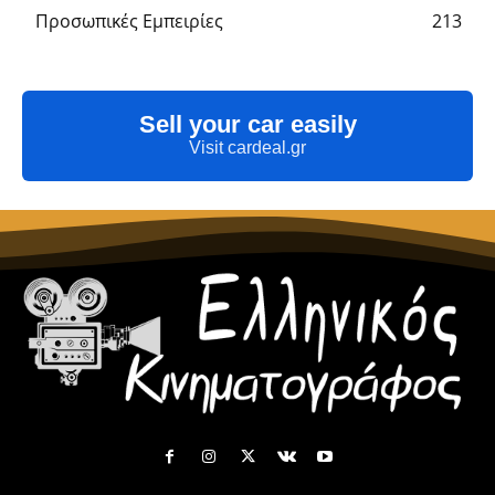
Προσωπικές Εμπειρίες
213
Sell your car easily
Visit cardeal.gr