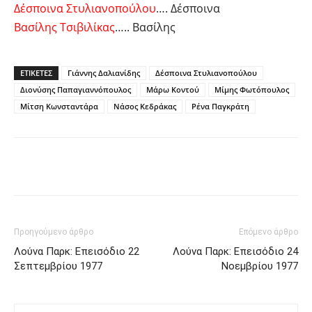
Δέσποινα Στυλιανοπούλου
…. Δέσποινα
Βασίλης Τσιβιλίκας
….. Βασίλης
ΕΤΙΚΕΤΕΣ
Γιάννης Δαλιανίδης
Δέσποινα Στυλιανοπούλου
Διονύσης Παπαγιαννόπουλος
Μάρω Κοντού
Μίμης Φωτόπουλος
Μίτση Κωνσταντάρα
Νάσος Κεδράκας
Ρένα Παγκράτη
Facebook
Twitter
Pinterest
Tu
Προηγούμενο άρθρο
Επόμενο άρθρο
Λούνα Παρκ: Επεισόδιο 22
Λούνα Παρκ: Επεισόδιο 24
Σεπτεμβρίου 1977
Νοεμβρίου 1977