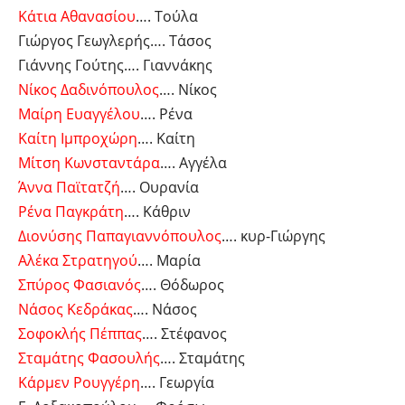
Κάτια Αθανασίου
…. Τούλα
Γιώργος Γεωγλερής…. Τάσος
Γιάννης Γούτης…. Γιαννάκης
Νίκος Δαδινόπουλος
…. Νίκος
Μαίρη Ευαγγέλου
…. Ρένα
Καίτη Ιμπροχώρη
…. Καίτη
Μίτση Κωνσταντάρα
…. Αγγέλα
Άννα Παϊτατζή
…. Ουρανία
Ρένα Παγκράτη
…. Κάθριν
Διονύσης Παπαγιαννόπουλος
…. κυρ-Γιώργης
Αλέκα Στρατηγού
…. Μαρία
Σπύρος Φασιανός
…. Θόδωρος
Νάσος Κεδράκας
…. Νάσος
Σοφοκλής Πέππας
…. Στέφανος
Σταμάτης Φασουλής
…. Σταμάτης
Κάρμεν Ρουγγέρη
…. Γεωργία