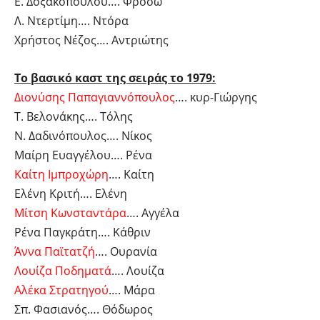
Ε. Δοξακοπούλου…. Φρόσω
Λ. Ντερτίμη…. Ντόρα
Χρήστος Νέζος…. Αντριώτης
Το βασικό καστ της σειράς το 1979:
Διονύσης Παπαγιαννόπουλος
…. κυρ-Γιώργης
Τ. Βελονάκης…. Τόλης
Ν. Δαδινόπουλος…. Νίκος
Μαίρη Ευαγγέλου…. Ρένα
Καίτη Ιμπροχώρη
…. Καίτη
Ελένη Κριτή…. Ελένη
Μίτση Κωνσταντάρα
…. Αγγέλα
Ρένα Παγκράτη…. Κάθριν
Άννα Παϊτατζή
…. Ουρανία
Λουίζα Ποδηματά
…. Λουίζα
Αλέκα Στρατηγού
…. Μάρα
Σπ. Φασιανός…. Θόδωρος