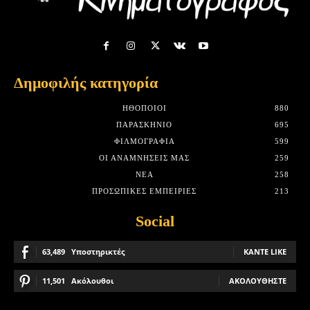
Δημοφιλής κατηγορία
HΘΟΠΟΙΟΊ
880
ΠΑΡΑΣΚΉΝΙΟ
695
ΦΙΛΜΟΓΡΑΦΊΑ
599
ΟΙ ΑΝΑΜΝΉΣΕΙΣ ΜΑΣ
259
ΝΈΑ
258
ΠΡΟΣΩΠΙΚΈΣ ΕΜΠΕΙΡΊΕΣ
213
Social
63,489
Υποστηρικτές
ΚΆΝΤΕ LIKE
11,501
Ακόλουθοι
ΑΚΟΛΟΥΘΉΣΤΕ