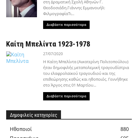
στη Δραματική Σχολή Αθηνών Γ.
Θεοδοσιάδη.Γιάννης Εμμανουήλ:
ΦιλμογραφίαΤι...
Διαβάστε περισσότερα
Καίτη Μπελίντα 1923-1978
27/07/2020
Η Καίτη Μπελίντα (Αικατερίνη Πολιτοπούλου)
ήταν δημοφιλής μεταπολεμική τραγουδίστρια
του ελαφρολαϊκού τραγουδιού και της
επιθεώρησης καθώς και ηθοποιός. Γεννήθηκε
στο Άργος στις 01 Μαρτίου...
Διαβάστε περισσότερα
Δημοφιλείς κατηγορίες
Hθοποιοί
880