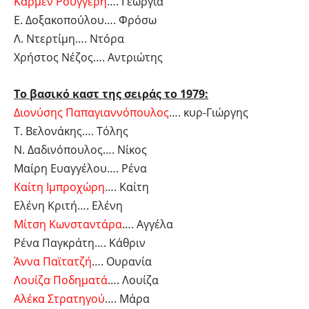
Κάρμεν Ρουγγέρη
…. Γεωργία
Ε. Δοξακοπούλου…. Φρόσω
Λ. Ντερτίμη…. Ντόρα
Χρήστος Νέζος…. Αντριώτης
Το βασικό καστ της σειράς το 1979:
Διονύσης Παπαγιαννόπουλος
…. κυρ-Γιώργης
Τ. Βελονάκης…. Τόλης
Ν. Δαδινόπουλος…. Νίκος
Μαίρη Ευαγγέλου…. Ρένα
Καίτη Ιμπροχώρη
…. Καίτη
Ελένη Κριτή…. Ελένη
Μίτση Κωνσταντάρα
…. Αγγέλα
Ρένα Παγκράτη…. Κάθριν
Άννα Παϊτατζή
…. Ουρανία
Λουίζα Ποδηματά
…. Λουίζα
Αλέκα Στρατηγού
…. Μάρα