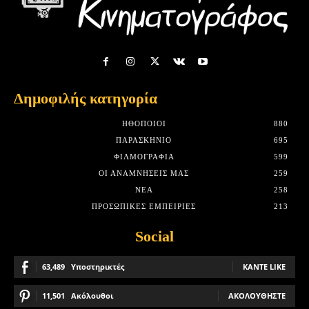
Δημοφιλής κατηγορία
HΘΟΠΟΙΟΊ
880
ΠΑΡΑΣΚΉΝΙΟ
695
ΦΙΛΜΟΓΡΑΦΊΑ
599
ΟΙ ΑΝΑΜΝΉΣΕΙΣ ΜΑΣ
259
ΝΈΑ
258
ΠΡΟΣΩΠΙΚΈΣ ΕΜΠΕΙΡΊΕΣ
213
Social
63,489
Υποστηρικτές
ΚΆΝΤΕ LIKE
11,501
Ακόλουθοι
ΑΚΟΛΟΥΘΉΣΤΕ