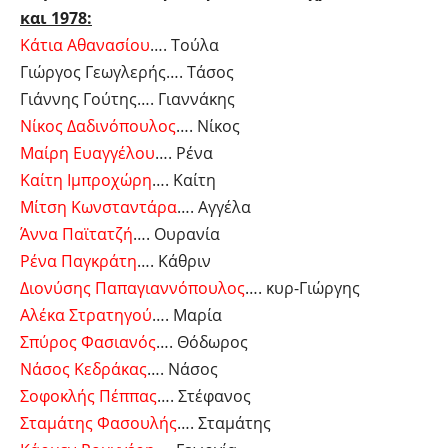
και 1978:
Κάτια Αθανασίου
…. Τούλα
Γιώργος Γεωγλερής…. Τάσος
Γιάννης Γούτης…. Γιαννάκης
Νίκος Δαδινόπουλος
…. Νίκος
Μαίρη Ευαγγέλου
…. Ρένα
Καίτη Ιμπροχώρη
…. Καίτη
Μίτση Κωνσταντάρα
…. Αγγέλα
Άννα Παϊτατζή
…. Ουρανία
Ρένα Παγκράτη
…. Κάθριν
Διονύσης Παπαγιαννόπουλος
…. κυρ-Γιώργης
Αλέκα Στρατηγού
…. Μαρία
Σπύρος Φασιανός
…. Θόδωρος
Νάσος Κεδράκας
…. Νάσος
Σοφοκλής Πέππας
…. Στέφανος
Σταμάτης Φασουλής
…. Σταμάτης