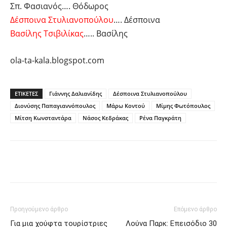
Σπ. Φασιανός…. Θόδωρος
Δέσποινα Στυλιανοπούλου
…. Δέσποινα
Βασίλης Τσιβιλίκας
….. Βασίλης
ola-ta-kala.blogspot.com
ΕΤΙΚΕΤΕΣ
Γιάννης Δαλιανίδης
Δέσποινα Στυλιανοπούλου
Διονύσης Παπαγιαννόπουλος
Μάρω Κοντού
Μίμης Φωτόπουλος
Μίτση Κωνσταντάρα
Νάσος Κεδράκας
Ρένα Παγκράτη
Facebook
Twitter
Pinterest
Προηγούμενο άρθρο
Επόμενο άρθρο
Για μια χούφτα τουρίστριες
Λούνα Παρκ: Επεισόδιο 30