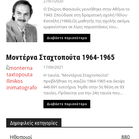
27/07/2020
Ο Σπύρος Φασιανός γεννήθηκε στην Αθήνα το
1943. Σπούδασε στη δραματική σχολή Πέλου
Κατσέλη (1966).Ως μαθητής της σχολής ακόμα,
εμφανίστηκε σε λίγες παραστάσεις του...
Διαβάστε περισσότερα
Μοντέρνα Σταχτοπούτα 1964-1965
17/06/2021
Η ταινία, "Μοντέρνα Σταχτοπούτα"
προβλήθηκε τη σαιζόν 1964-1965 και έκοψε
446.691 εισιτήρια. Ήρθε στην 5η θέση σε 93
ταινίες.-Πρόκειται για την 24η ταινία που...
Διαβάστε περισσότερα
Δημοφιλείς κατηγορίες
Hθοποιοί
880