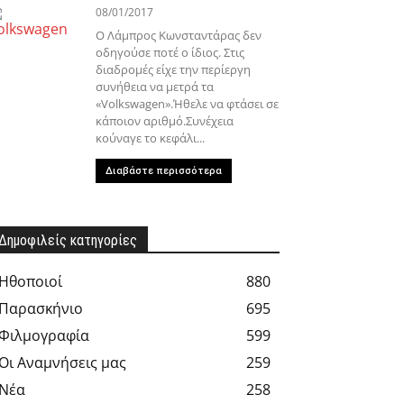
08/01/2017
Ο Λάμπρος Κωνσταντάρας δεν
οδηγούσε ποτέ ο ίδιος. Στις
διαδρομές είχε την περίεργη
συνήθεια να μετρά τα
«Volkswagen».Ήθελε να φτάσει σε
κάποιον αριθμό.Συνέχεια
κούναγε το κεφάλι...
Διαβάστε περισσότερα
Δημοφιλείς κατηγορίες
Hθοποιοί
880
Παρασκήνιο
695
Φιλμογραφία
599
Οι Αναμνήσεις μας
259
Νέα
258