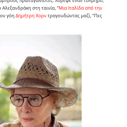
λαμπρούς πρωταγωνιστές. Χόρεψε έναν τολμηρό,
 Αλεξανδράκη στη ταινία, “
Μια Ιταλίδα από την
τον γόη
Δημήτρη Χορν
τραγουδώντας μαζί, “Πες