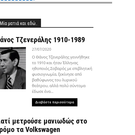
Μία ματιά και εδώ..
άνος Τζενεράλης 1910-1989
27/07/2020
Ο Θάνος Τζενεράλης γεννήθηκε
το 1910 και ήταν Έλληνας
ηθοποιός.Σοβαρός με επιβλητική
φυσιογνωμία, ξεκίνησε από
βαθύφωνος του λυρικού
θεάτρου, αλλά πολύ σύντομα
έδωσε ένα...
Διαβάστε περισσότερα
ιατί μετρούσε μανιωδώς στο
ρόμο τα Volkswagen