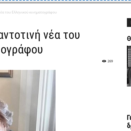
 νέα του Ελληνικού κινηματογράφου
ντοτινή νέα του
Θ
τογράφου
269
Γ
δ