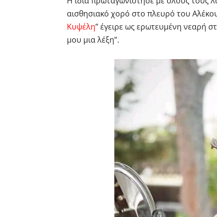
Η ίδια πρωταγωνίστησε με όλους τους 
αισθησιακό χορό στο πλευρό του Αλέκου
Κυψέλη
” έγειρε ως ερωτευμένη νεαρή σ
μου μια λέξη”.