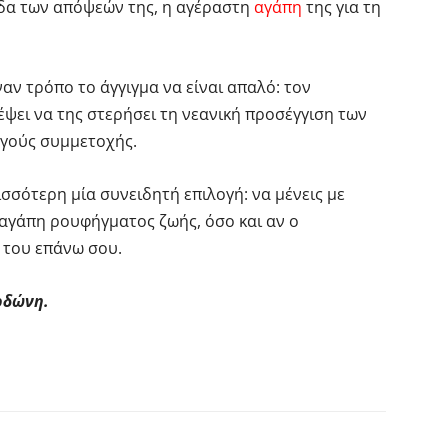
άδα των απόψεών της, η αγέραστη
αγάπη
της για τη
ναν τρόπο το άγγιγμα να είναι απαλό: τον
ρέψει να της στερήσει τη νεανική προσέγγιση των
ργούς συμμετοχής.
ισσότερη μία συνειδητή επιλογή: να μένεις με
 αγάπη ρουφήγματος ζωής, όσο και αν ο
 του επάνω σου.
ρδώνη.