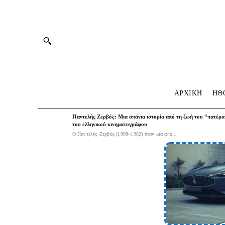
ΑΡΧΙΚΗ
HΘ
Παντελής Ζερβός: Μια σπάνια ιστορία από τη ζωή του “πατέρα
του ελληνικού κινηματογράφου
Ο Παντελής Ζερβός (1908–1982) ήταν μια από...