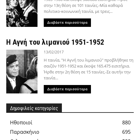
στην 13η θέση σε 101 ταινίες.-Μία καθαρά
πολιτικο-κοινωνική ταινία, με τρεις...
Διαβάστε περισσότερα
Η Αγνή του λιμανιού 1951-1952
13/02/2017
Η ταινία, "Η Αγνή του λιμανιού" προβλήθηκε τη
σαιζόν 1951-1952 και έκοψε 165.475 εισιτήρια.
Ήρθε στην 2η θέση σε 15 ταινίες.-Σε αυτήν την
ταινία...
Διαβάστε περισσότερα
Δημοφιλείς κατηγορίες
Hθοποιοί
880
Παρασκήνιο
695