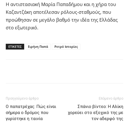
Η αντιστασιακή Μαρία Παπαδήμου και η χήρα του
Καζαντζάκη αποτέλεσαν ρόλους-σταθμούς, που
προώθησαν σε μεγάλο βαθμό την ιδέα της Ελλάδας
στο εξωτερικό.
ΕΤΙΚΕΤΕΣ
Ειρήνη Παπά
Ρετρό Ιστορίες
Facebook
Twitter
Pinterest
Tu
Προηγούμενο άρθρο
Επόμενο άρθρο
Ο παπατρέχας: Πώς είναι
Σπάνιο βίντεο: Η Αλίκη
σήμερα ο δρόμος που
χορεύει στο εξοχικό της με
γυρίστηκε η ταινία
τον αδερφό της