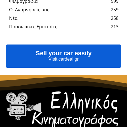
Φιλμογραφία
599
Οι Αναμνήσεις μας
259
Νέα
258
Προσωπικές Εμπειρίες
213
Sell your car easily
Visit cardeal.gr