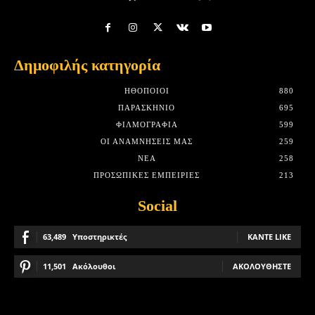
Δημοφιλής κατηγορία
HΘΟΠΟΙΟΊ
880
ΠΑΡΑΣΚΉΝΙΟ
695
ΦΙΛΜΟΓΡΑΦΊΑ
599
ΟΙ ΑΝΑΜΝΉΣΕΙΣ ΜΑΣ
259
ΝΈΑ
258
ΠΡΟΣΩΠΙΚΈΣ ΕΜΠΕΙΡΊΕΣ
213
Social
63,489
Υποστηρικτές
ΚΆΝΤΕ LIKE
11,501
Ακόλουθοι
ΑΚΟΛΟΥΘΉΣΤΕ