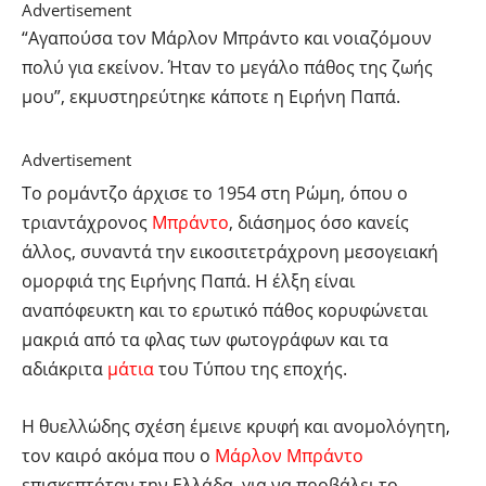
Advertisement
“Αγαπούσα τον Μάρλον Μπράντο και νοιαζόμουν
πολύ για εκείνον. Ήταν το μεγάλο πάθος της ζωής
μου”, εκμυστηρεύτηκε κάποτε η Ειρήνη Παπά.
Advertisement
Το ρομάντζο άρχισε το 1954 στη Ρώμη, όπου ο
τριαντάχρονος
Μπράντο
, διάσημος όσο κανείς
άλλος, συναντά την εικοσιτετράχρονη μεσογειακή
ομορφιά της Ειρήνης Παπά. Η έλξη είναι
αναπόφευκτη και το ερωτικό πάθος κορυφώνεται
μακριά από τα φλας των φωτογράφων και τα
αδιάκριτα
μάτια
του Τύπου της εποχής.
Η θυελλώδης σχέση έμεινε κρυφή και ανομολόγητη,
τον καιρό ακόμα που ο
Μάρλον Μπράντο
επισκεπτόταν την Ελλάδα, για να προβάλει το