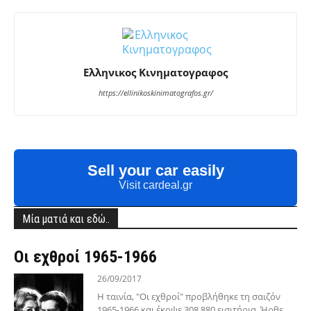
Ελληνικος Κινηματογραφος
https://ellinikoskinimatografos.gr/
Sell your car easily
Visit cardeal.gr
Μία ματιά και εδώ..
Οι εχθροί 1965-1966
26/09/2017
Η ταινία, "Οι εχθροί" προβλήθηκε τη σαιζόν
1965-1966 και έκοψε 308.880 εισιτήρια. Ήρθε