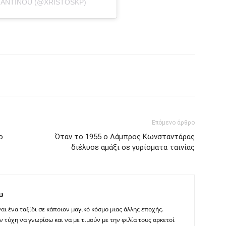
TANTINOU (@XRISTOSKP)
interest
Tumblr
Επόμενο άρθρο
ο
Όταν το 1955 ο Λάμπρος Κωνσταντάρας
διέλυσε αμάξι σε γυρίσματα ταινίας
υ
αι ένα ταξίδι σε κάποιον μαγικό κόσμο μιας άλλης εποχής.
 τύχη να γνωρίσω και να με τιμούν με την φιλία τους αρκετοί