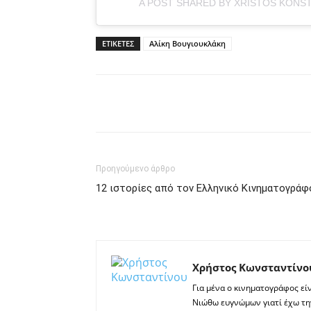
A POST SHARED BY XRISTOS KONS
ΕΤΙΚΕΤΕΣ
Αλίκη Βουγιουκλάκη
Facebook
Twitter
P
Προηγούμενο άρθρο
12 ιστορίες από τον Ελληνικό Κινηματογράφ
Χρήστος Κωνσταντίνο
Για μένα ο κινηματογράφος είν
Νιώθω ευγνώμων γιατί έχω την