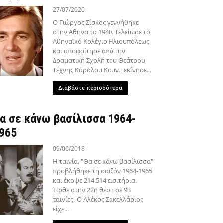
27/07/2020
Ο Γιώργος Σίσκος γεννήθηκε
στην Αθήνα το 1940. Τελείωσε το
Αθηναϊκό Κολέγιο Ηλιουπόλεως
και αποφοίτησε από την
Δραματική Σχολή του Θεάτρου
Τέχνης Κάρολου Κουν.Ξεκίνησε...
Διαβάστε περισσότερα
α σε κάνω βασίλισσα 1964-
965
09/06/2018
Η ταινία, "Θα σε κάνω βασίλισσα"
προβλήθηκε τη σαιζόν 1964-1965
και έκοψε 214.514 εισιτήρια.
Ήρθε στην 22η θέση σε 93
ταινίες.-Ο Αλέκος Σακελλάριος
είχε...