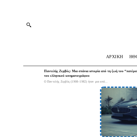
ΑΡΧΙΚΗ
HΘ
Παντελής Ζερβός: Μια σπάνια ιστορία από τη ζωή του “πατέρα
του ελληνικού κινηματογράφου
Ο Παντελής Ζερβός (1908–1982) ήταν μια από...