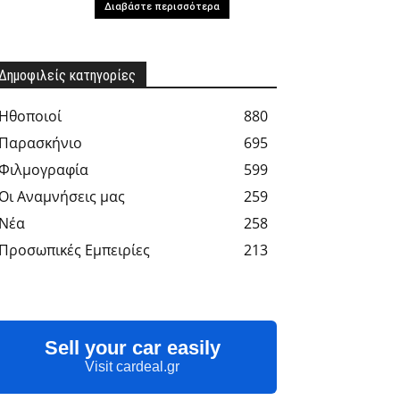
Διαβάστε περισσότερα
Δημοφιλείς κατηγορίες
Hθοποιοί
880
Παρασκήνιο
695
Φιλμογραφία
599
Οι Αναμνήσεις μας
259
Νέα
258
Προσωπικές Εμπειρίες
213
Sell your car easily
Visit cardeal.gr