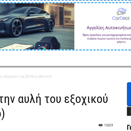
ου εξοχικού της (Σπάνιο βίντεο)
την αυλή του εξοχικού
)
13253
Γ