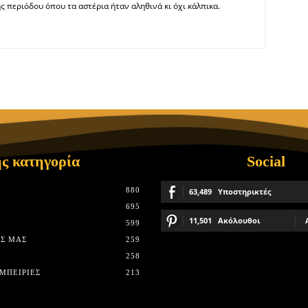
ς περιόδου όπου τα αστέρια ήταν αληθινά κι όχι κάλπικα.
ς κατηγορία
Social
880
63,489
Υποστηρικτές
695
11,501
Ακόλουθοι
599
Σ ΜΑΣ
259
258
ΜΠΕΙΡΊΕΣ
213