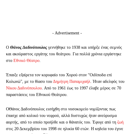
- Advertisement -
Ο
Θάνος Δαδινόπουλος
γεννήθηκε το 1938 και υπήρξε ένας σεμνός
και ακούραστος εργάτης του θεάτρου. Για πολλά χρόνια εργάστηκε
στο
Εθνικό Θέατρο
.
Έπαιξε εξαίρετα τον κορυφαίο του Χορού στον “Οιδίποδα επί
Κολωνώ”, με το θίασο του
Δημήτρη Παπαμιχαήλ
. Ήταν αδελφός του
Νίκου Δαδινόπουλου
. Από το 1961 έως το 1997 έλαβε μέρος σε 70
παραστάσεις του Εθνικού Θεάτρου.
Ο
Θάνος Δαδινόπουλος εισήχθη στο νοσοκομείο νομίζοντας πως
έπασχε από κολικό του νεφρού, αλλά δυστυχώς ήταν ανεύρυσμα
αορτής, από το οποίο προήλθε και ο θάνατός του. Έφυγε από τη
ζωή
στις 20 Δεκεμβρίου του 1998 σε ηλικία 60 ετών. Η κηδεία του έγινε