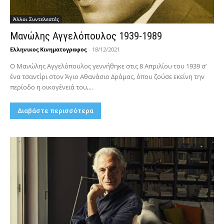
Άλλοι Συντελεστές
Μανώλης Αγγελόπουλος 1939-1989
Ελληνικος Κινηματογραφος
-
18/12/2021
Ο Μανώλης Αγγελόπουλος γεννήθηκε στις 8 Απριλίου του 1939 σ’
ένα τσαντίρι στον Άγιο Αθανάσιο Δράμας, όπου ζούσε εκείνη την
περίοδο η οικογένειά του,...
Διαβάστε περισσότερα