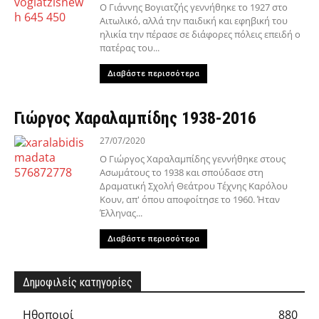
Ο Γιάννης Βογιατζής γεννήθηκε το 1927 στο
Αιτωλικό, αλλά την παιδική και εφηβική του
ηλικία την πέρασε σε διάφορες πόλεις επειδή ο
πατέρας του...
Διαβάστε περισσότερα
Γιώργος Χαραλαμπίδης 1938-2016
27/07/2020
Ο Γιώργος Χαραλαμπίδης γεννήθηκε στους
Ασωμάτους το 1938 και σπούδασε στη
Δραματική Σχολή Θεάτρου Τέχνης Καρόλου
Κουν, απ' όπου αποφοίτησε το 1960. Ήταν
Έλληνας...
Διαβάστε περισσότερα
Δημοφιλείς κατηγορίες
Hθοποιοί
880