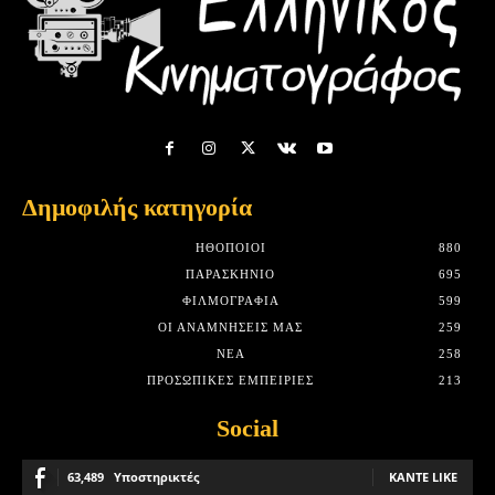
Δημοφιλής κατηγορία
HΘΟΠΟΙΟΊ
880
ΠΑΡΑΣΚΉΝΙΟ
695
ΦΙΛΜΟΓΡΑΦΊΑ
599
ΟΙ ΑΝΑΜΝΉΣΕΙΣ ΜΑΣ
259
ΝΈΑ
258
ΠΡΟΣΩΠΙΚΈΣ ΕΜΠΕΙΡΊΕΣ
213
Social
63,489
Υποστηρικτές
ΚΆΝΤΕ LIKE