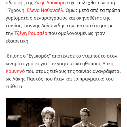
αδερφής της
Ζωής Λάσκαρη
είχε επιλεχθεί η νεαρή
17χρονη,
Έλενα Ναθαναήλ
. Όμως μετά από τα πρώτα
γυρίσματα ο σεναριογράφος και σκηνοθέτης της
ταινίας, Γιάννης Δαλιανίδης την αντικατέστησε με
την
Τζένη Ρουσσέα
που ομολογουμένως ήταν
εξαιρετική.
-Επίσης ο “Εγωισμός” αποτέλεσε το ντεμπούτο στον
κινηματογράφο για τον γοητευτικό ηθοποιό,
Λάκη
Κομνηνό
που στους τίτλους της ταινίας αναγράφεται
ως Λάκης Παστός που ήταν και το πραγματικό του
επίθετο.