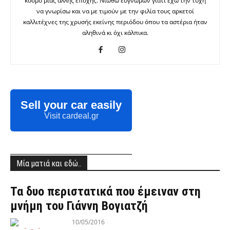
κόσμο μιας άλλης εποχής. Νιώθω ευγνώμων γιατί έχω την τύχη
να γνωρίσω και να με τιμούν με την φιλία τους αρκετοί
καλλιτέχνες της χρυσής εκείνης περιόδου όπου τα αστέρια ήταν
αληθινά κι όχι κάλπικα.
Sell your car easily
Visit cardeal.gr
Μία ματιά και εδώ..
Τα δυο περιστατικά που έμειναν στη
μνήμη του Γιάννη Βογιατζή
10/05/2016