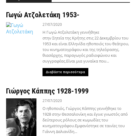
Γωγώ Ατζολετάκη 1953-
27/07/2020
Η Γωγώ Ατζολετάκη γεννήθηκε
στην Σητεία της Κρήτης στις 22 Δεκεμβρίου του
1953 και είναι Ελληνίδα ηθοποιός του θεάτρου,
του κινηματογράφου και της τηλεόρασης,
θιασάρχης, παραγωγός ραδιοφώνου και
συγγραφέας.Είναι μια γυναίκα που...
Διαβάστε περισσότερα
Γιώργος Κάππης 1928-1999
27/07/2020
Ο ηθοποιός, Γιώργος Κάππης γεννήθηκε το
1928 στην Θεσσαλονίκη και έγινε γνωστός από
δεύτερους ρόλους σε κωμωδίες του
κινηματογράφου.Εμφανίστηκε σε ταινίες του
Γιάννη Δαλιανίδη...