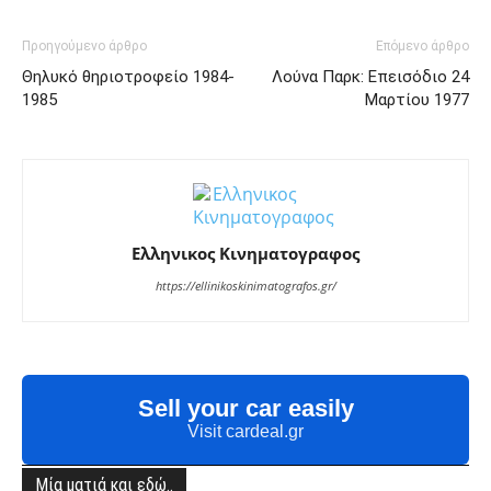
Προηγούμενο άρθρο
Επόμενο άρθρο
Θηλυκό θηριοτροφείο 1984-
Λούνα Παρκ: Επεισόδιο 24
1985
Μαρτίου 1977
Ελληνικος Κινηματογραφος
https://ellinikoskinimatografos.gr/
Sell your car easily
Visit cardeal.gr
Μία ματιά και εδώ..