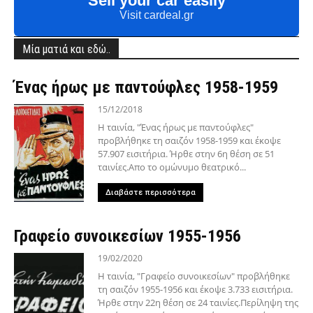
Sell your car easily
Visit cardeal.gr
Μία ματιά και εδώ..
Ένας ήρως με παντούφλες 1958-1959
15/12/2018
Η ταινία, "Ένας ήρως με παντούφλες"
προβλήθηκε τη σαιζόν 1958-1959 και έκοψε
57.907 εισιτήρια. Ήρθε στην 6η θέση σε 51
ταινίες.Απο το ομώνυμο θεατρικό...
Διαβάστε περισσότερα
Γραφείο συνοικεσίων 1955-1956
19/02/2020
Η ταινία, "Γραφείο συνοικεσίων" προβλήθηκε
τη σαιζόν 1955-1956 και έκοψε 3.733 εισιτήρια.
Ήρθε στην 22η θέση σε 24 ταινίες.Περίληψη της