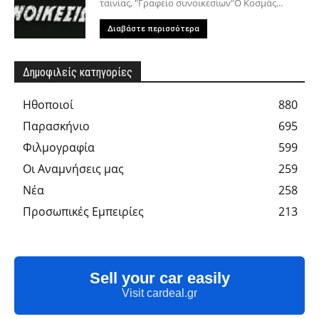
ταινίας, "Γραφείο συνοικεσίων"Ο Κοσμάς...
Διαβάστε περισσότερα
Δημοφιλείς κατηγορίες
Hθοποιοί
880
Παρασκήνιο
695
Φιλμογραφία
599
Οι Αναμνήσεις μας
259
Νέα
258
Προσωπικές Εμπειρίες
213
Sell your car easily
Visit cardeal.gr