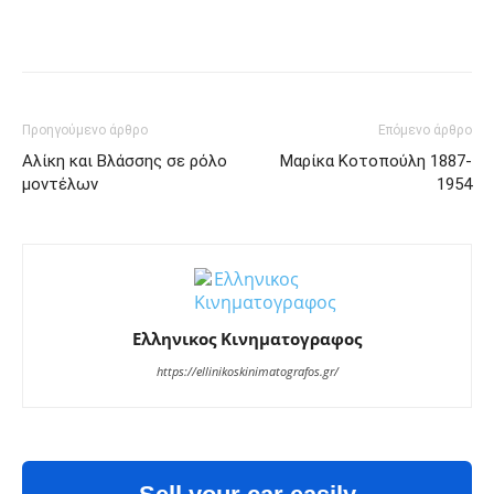
Facebook
Twitter
Pinterest
Tu
Προηγούμενο άρθρο
Επόμενο άρθρο
Αλίκη και Βλάσσης σε ρόλο
Μαρίκα Κοτοπούλη 1887-
μοντέλων
1954
Ελληνικος Κινηματογραφος
https://ellinikoskinimatografos.gr/