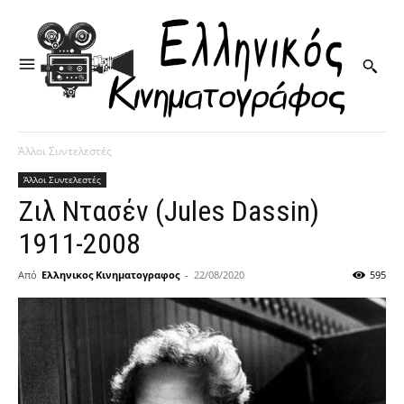
Άλλοι Συντελεστές
Άλλοι Συντελεστές
Ζιλ Ντασέν (Jules Dassin)
1911-2008
Από
Ελληνικος Κινηματογραφος
-
22/08/2020
595