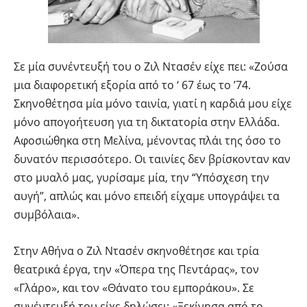
Σε μία συνέντευξή του ο Ζιλ Ντασέν είχε πει: «Ζούσα
μια διαφορετική εξορία από το ‘ 67 έως το ’74.
Σκηνοθέτησα μία μόνο ταινία, γιατί η καρδιά μου είχε
μόνο απογοήτευση για τη δικτατορία στην Ελλάδα.
Αφοσιώθηκα στη Μελίνα, μένοντας πλάι της όσο το
δυνατόν περισσότερο. Οι ταινίες δεν βρίσκονταν καν
στο μυαλό μας, γυρίσαμε μία, την “Υπόσχεση την
αυγή”, απλώς και μόνο επειδή είχαμε υπογράψει τα
συμβόλαια».
Στην Αθήνα ο Ζιλ Ντασέν σκηνοθέτησε και τρία
θεατρικά έργα, την «Όπερα της Πεντάρας», τον
«Γλάρο», και τον «Θάνατο του εμποράκου». Σε
συνέντευξή του είχε δηλώσει: «Ξεκίνησα από το