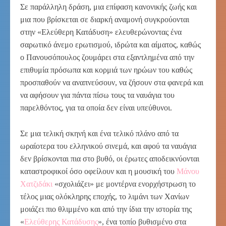
Σε παράλληλη δράση, μια επίφαση κανονικής ζωής και
μια που βρίσκεται σε διαρκή αναμονή συγκρούονται
στην «Ελεύθερη Κατάδυση» ελευθερώνοντας ένα
σαρωτικό άνεμο ερωτισμού, ιδρώτα και αίματος, καθώς
ο Πανουσόπουλος ζουμάρει στα εξαντλημένα από την
επιθυμία πρόσωπα και κορμιά των ηρώων του καθώς
προσπαθούν να αναπνεύσουν, να ζήσουν στα φανερά και
να αφήσουν για πάντα πίσω τους τα ναυάγια του
παρελθόντος, για τα οποία δεν είναι υπεύθυνοι.
Σε μια τελική σκηνή και ένα τελικό πλάνο από τα
ωραίοτερα του ελληνικού σινεμά, και αφού τα ναυάγια
δεν βρίσκονται πια στο βυθό, οι έρωτες αποδεικνύονται
καταστροφικοί όσο οφείλουν και η μουσική του
Μάνου
Χατζιδάκι
«σχολιάζει» με μοντέρνα ενορχήστρωση το
τέλος μιας ολόκληρης εποχής, το λιμάνι των Χανίων
μοιάζει πιο θλιμμένο και από την ίδια την ιστορία της
«
Ελεύθερης Κατάδυσης
», ένα τοπίο βυθισμένο στα