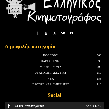
Δημοφιλής κατηγορία
HΘΟΠΟΙΟΊ
880
ΠΑΡΑΣΚΉΝΙΟ
695
ΦΙΛΜΟΓΡΑΦΊΑ
599
ΟΙ ΑΝΑΜΝΉΣΕΙΣ ΜΑΣ
259
ΝΈΑ
258
ΠΡΟΣΩΠΙΚΈΣ ΕΜΠΕΙΡΊΕΣ
213
Social
63,489
Υποστηρικτές
ΚΆΝΤΕ LIKE