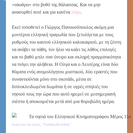
«ναυάγιο» στο βυθό της θάλασσας. Και να μην
ανασυρθεί ποτέ και για κανένα
λόγο
.
Εκεί τοποθετεί ο Γιώργος Πανουσόπουλος ακόμη μια
μοντέρνα ελληνική τραγωδία που ξετυλίγεται με τους
ρυθμούς του καυτού ελληνικού καλοκαιριού, με τη ζέστη
να ανάβει τα πάθη, τον ήλιο να καίει τις λάθος επιλογές
και το βαθύ μπλε σαν όνειρο και σκληρή πραγματικότητα
να πνίγει την αλήθεια. Η Ολγα και ο Λευτέρης είναι δύο
θύματα ενός ανομολόγητου μυστικού, δύο εραστές που
συναντιούνται μόνο στο σκοτάδι, μέσα σε
διπλοκλειδωμένα δωμάτια ή σε υγρές σπηλιές του
νησιού τους την ώρα που αυτό ηρεμεί σε μεσημεριανή
σιέστα ή αποκοιμιέται μετά από μια θορυβώδη ημέρα.
Σκηνή από την ταινία, “Ελεύθερη Κατάδυση”.