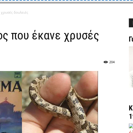
 χρυσές δουλειές
ος που έκανε χρυσές
Γ
204
Κ
1