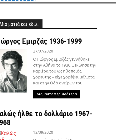
Μία ματιά και εδώ..
ιώργος Εμιρζάς 1936-1999
27/07/2020
Ο Γιώργος Εμιρζάς γεννήθηκε
στην Αθήνα το 1936. Ξεκίνησε την
καριέρα του ως ηθοποιός,
χορευτής – είχε χορέψει μάλιστα
και στην Οδό ονείρων του...
Διαβάστε περισσότερα
αλώς ήλθε το δολλάριο 1967-
968
13/09/2020