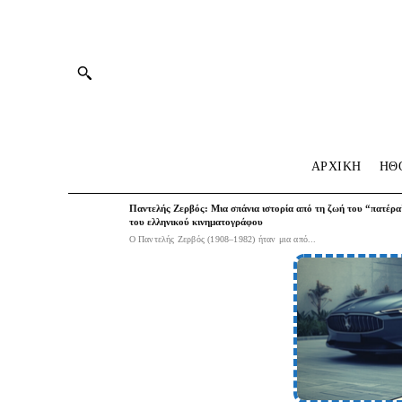
ΑΡΧΙΚΗ
HΘ
Παντελής Ζερβός: Μια σπάνια ιστορία από τη ζωή του “πατέρα
του ελληνικού κινηματογράφου
Ο Παντελής Ζερβός (1908–1982) ήταν μια από...