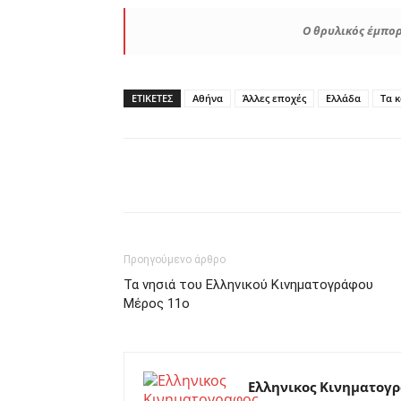
Ο θρυλικός έμπορ
ΕΤΙΚΕΤΕΣ
Αθήνα
Άλλες εποχές
Ελλάδα
Τα 
Facebook
Twitter
P
Προηγούμενο άρθρο
Τα νησιά του Ελληνικού Κινηματογράφου
Μέρος 11ο
Ελληνικος Κινηματογ