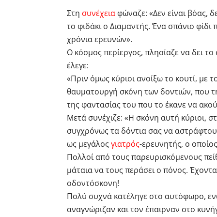
Στη
συνέχεια
φώναζε: «Δεν είναι βόας, δε
το φιδάκι ο Διαμαντής. Ένα σπάνιο φίδι
χρόνια ερευνών».
Ο κόσμος περίεργος, πλησίαζε να δει το 
έλεγε:
«Πριν όμως κύριοι ανοίξω το κουτί, με τ
θαυματουργή σκόνη των δοντιών, που τ
της φαντασίας του που το έκανε να ακού
Μετά συνέχιζε: «Η σκόνη αυτή κύριοι, 
συγχρόνως τα δόντια σας να αστράφτουν
ως μεγάλος
γιατρός
-ερευνητής, ο οποίος
Πολλοί από τους παρευρισκόμενους πεί
μάταια να τους περάσει ο πόνος. Έχοντα
οδοντόσκονη!
Πολύ συχνά κατέληγε στο αυτόφωρο, ενώ
αναγνώριζαν και τον έπαιρναν στο κυνήγ