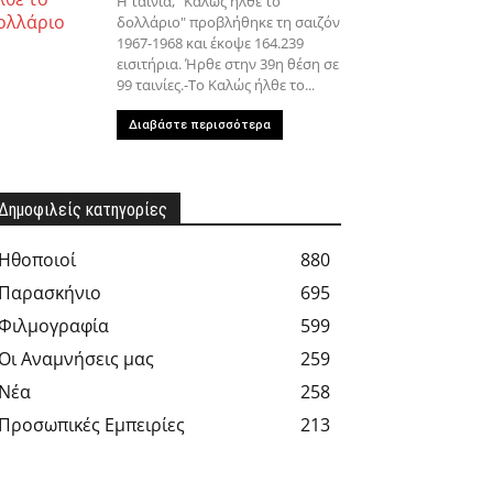
Η ταινία, "Καλώς ήλθε το
δολλάριο" προβλήθηκε τη σαιζόν
1967-1968 και έκοψε 164.239
εισιτήρια. Ήρθε στην 39η θέση σε
99 ταινίες.-Το Καλώς ήλθε το...
Διαβάστε περισσότερα
Δημοφιλείς κατηγορίες
Hθοποιοί
880
Παρασκήνιο
695
Φιλμογραφία
599
Οι Αναμνήσεις μας
259
Νέα
258
Προσωπικές Εμπειρίες
213