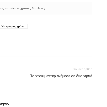
ος που έκανε χρυσές δουλειές
καλύτερα μας χρόνια
interest
Tumblr
Επόμενο άρθρο
Το ντοκιμαντέρ ανάμεσα σε δυο νησιά
ραφος