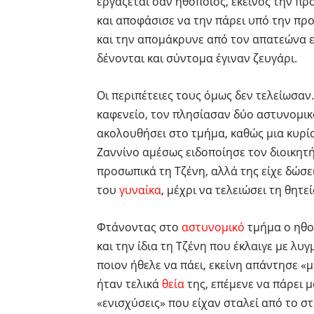
εργάζεται σαν ηθοποιός, εκείνος την πρ
και αποφάσισε να την πάρει υπό την προσ
και την απομάκρυνε από τον απατεώνα ε
δένονται και σύντομα έγιναν ζευγάρι.
Οι περιπέτειες τους όμως δεν τελείωσαν
καφενείο, τον πλησίασαν δύο αστυνομικο
ακολουθήσει στο τμήμα, καθώς μια κυρία
Ζαννίνο αμέσως ειδοποίησε τον διοικητή
προσωπικά τη Τζένη, αλλά της είχε δώσει
του
γυναίκα
, μέχρι να τελειώσει τη θητε
Φτάνοντας στο
αστυνομικό
τμήμα ο ηθοπ
και την ίδια τη Τζένη που έκλαιγε με λ
ποιον ήθελε να πάει, εκείνη απάντησε «
ήταν τελικά
θεία
της, επέμενε να πάρει μ
«ενισχύσεις» που είχαν σταλεί από το σ