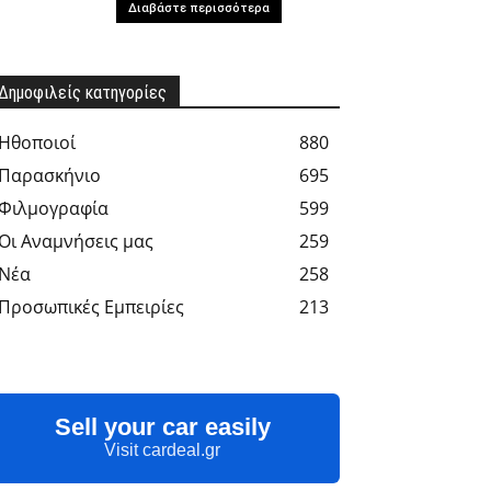
Διαβάστε περισσότερα
Δημοφιλείς κατηγορίες
Hθοποιοί
880
Παρασκήνιο
695
Φιλμογραφία
599
Οι Αναμνήσεις μας
259
Νέα
258
Προσωπικές Εμπειρίες
213
Sell your car easily
Visit cardeal.gr