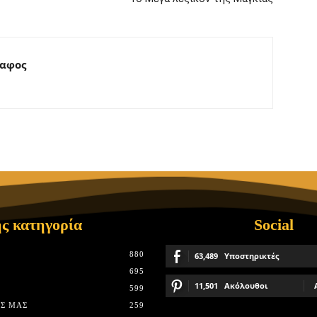
ραφος
ς κατηγορία
Social
880
63,489
Υποστηρικτές
695
11,501
Ακόλουθοι
599
Σ ΜΑΣ
259