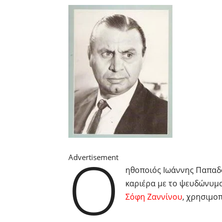
Ο
Advertisement
ηθοποιός Ιωάννης Παπαδό
καριέρα με το ψευδώνυμ
Σόφη Ζαννίνου
, χρησιμοπ