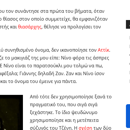
 που τον συνάντησε στα πρώτα του βήματα, όταν
 ο θίασος στον οποίο συμμετείχε, θα εμφανιζόταν
στής και
θιασάρχης
, θέλησε να προλογίσει τον
λύ συνηθισμένο όνομα, δεν ικανοποίησε τον
Αττίκ
.
ε το μακιγιάζ της μου είπε: Νίνο φόρα τις άσπρες
 «Ε Νίνο είναι το παρατσούκλι μου τολμώ να πω,
ραφέξαλα; Γιάννης δηλαδή Ζαν. Ζαν και Νίνο ίσον
 και το όνομα του έμεινε για πάντα.
Από τότε δεν χρησιμοποίησε ξανά το
πραγματικό του, που σιγά σιγά
ξεχάστηκε. Το ίδιο ψευδώνυμο
χρησιμοποίησε και η μετέπειτα
σύζυγός του Τζένη. Η
σχέση
των δύο