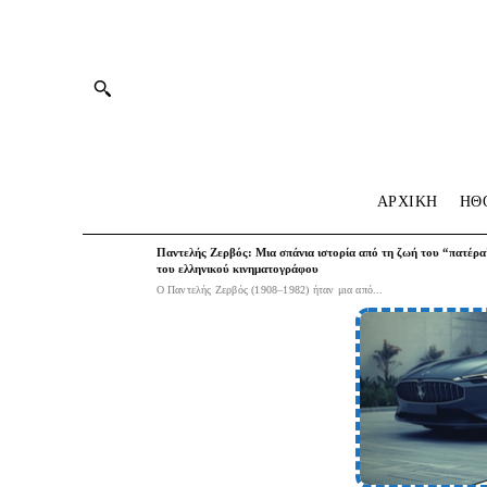
ΑΡΧΙΚΗ
HΘ
Παντελής Ζερβός: Μια σπάνια ιστορία από τη ζωή του “πατέρα
του ελληνικού κινηματογράφου
Ο Παντελής Ζερβός (1908–1982) ήταν μια από...