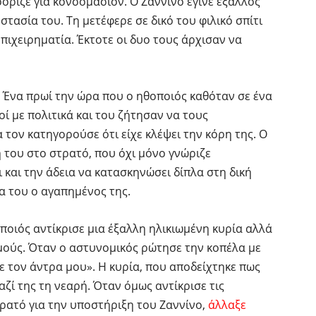
οόριζε για κονσομασιόν. Ο Ζαννίνο έγινε έξαλλος
τασία του. Τη μετέφερε σε δικό του φιλικό σπίτι
πιχειρηματία. Έκτοτε οι δυο τους άρχισαν να
. Ένα πρωί την ώρα που ο ηθοποιός καθόταν σε ένα
ί με πολιτικά και του ζήτησαν να τους
 τον κατηγορούσε ότι είχε κλέψει την κόρη της. Ο
 του στο στρατό, που όχι μόνο γνώριζε
 και την άδεια να κατασκηνώσει δίπλα στη δική
ία του ο αγαπημένος της.
οιός αντίκρισε μια έξαλλη ηλικιωμένη κυρία αλλά
υγμούς. Όταν ο αστυνομικός ρώτησε την κοπέλα με
με τον άντρα μου». Η κυρία, που αποδείχτηκε πως
αζί της τη νεαρή. Όταν όμως αντίκρισε τις
τρατό για την υποστήριξη του Ζαννίνο,
άλλαξε