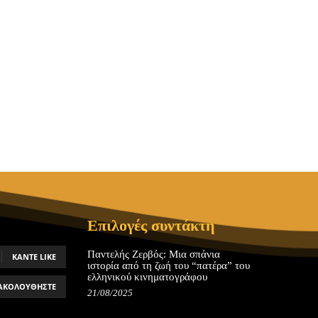
Επιλογές συντάκτη
Παντελής Ζερβός: Μια σπάνια
ΚΆΝΤΕ LIKE
ιστορία από τη ζωή του “πατέρα” του
ελληνικού κινηματογράφου
ΑΚΟΛΟΥΘΉΣΤΕ
21/08/2025