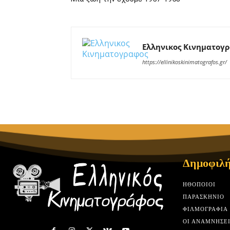
Ελληνικος Κινηματογ
https://ellinikoskinimatografos.gr/
Δημοφιλή
HΘΟΠΟΙΟΊ
ΠΑΡΑΣΚΉΝΙΟ
ΦΙΛΜΟΓΡΑΦΊΑ
ΟΙ ΑΝΑΜΝΉΣΕΙ