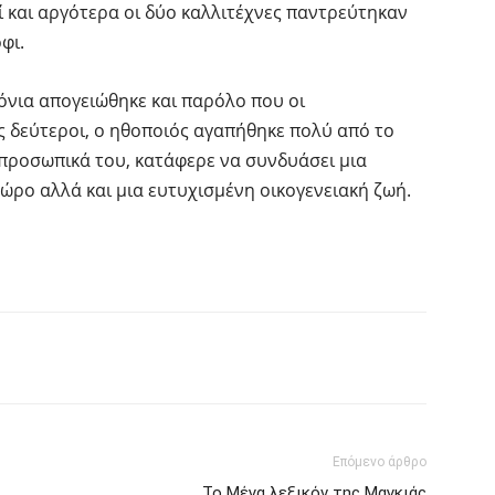
ζί και αργότερα οι δύο καλλιτέχνες παντρεύτηκαν
φι.
όνια απογειώθηκε και παρόλο που οι
ς δεύτεροι, ο ηθοποιός αγαπήθηκε πολύ από το
α προσωπικά του, κατάφερε να συνδυάσει μια
ώρο αλλά και μια ευτυχισμένη οικογενειακή ζωή.
interest
Tumblr
Επόμενο άρθρο
Το Μέγα λεξικόν της Μαγκιάς