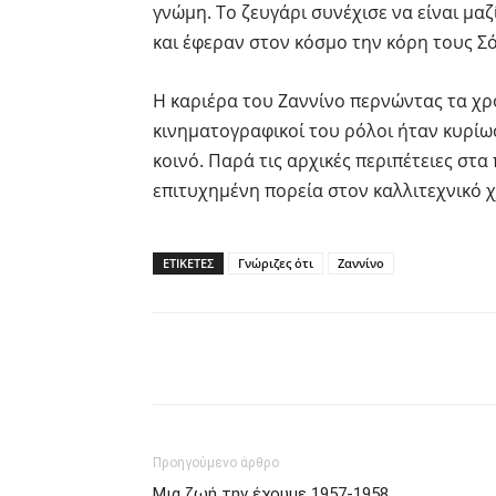
γνώμη. Το ζευγάρι συνέχισε να είναι μα
και έφεραν στον κόσμο την κόρη τους Σό
Η καριέρα του Ζαννίνο περνώντας τα χρ
κινηματογραφικοί του ρόλοι ήταν κυρίω
κοινό. Παρά τις αρχικές περιπέτειες στ
επιτυχημένη πορεία στον καλλιτεχνικό χ
ΕΤΙΚΕΤΕΣ
Γνώριζες ότι
Ζαννίνο
Facebook
Twitter
P
Προηγούμενο άρθρο
Μια ζωή την έχουμε 1957-1958