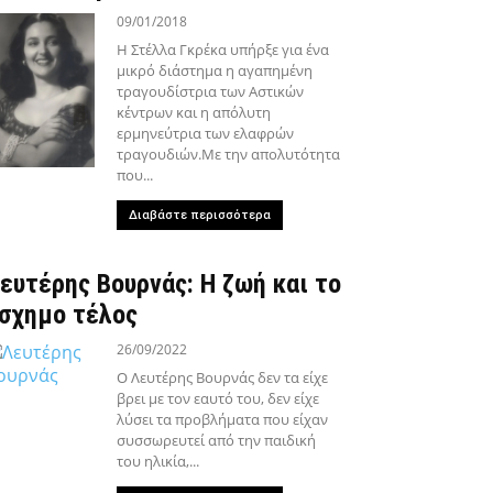
09/01/2018
Η Στέλλα Γκρέκα υπήρξε για ένα
μικρό διάστημα η αγαπημένη
τραγουδίστρια των Αστικών
κέντρων και η απόλυτη
ερμηνεύτρια των ελαφρών
τραγουδιών.Με την απολυτότητα
που...
Διαβάστε περισσότερα
ευτέρης Βουρνάς: Η ζωή και το
σχημο τέλος
26/09/2022
Ο Λευτέρης Βουρνάς δεν τα είχε
βρει με τον εαυτό του, δεν είχε
λύσει τα προβλήματα που είχαν
συσσωρευτεί από την παιδική
του ηλικία,...