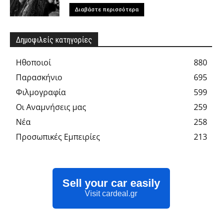
Διαβάστε περισσότερα
Δημοφιλείς κατηγορίες
Hθοποιοί
880
Παρασκήνιο
695
Φιλμογραφία
599
Οι Αναμνήσεις μας
259
Νέα
258
Προσωπικές Εμπειρίες
213
Sell your car easily
Visit cardeal.gr