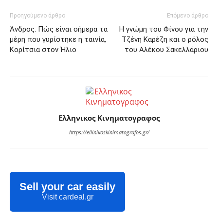
Προηγούμενο άρθρο
Επόμενο άρθρο
Άνδρος: Πώς είναι σήμερα τα
Η γνώμη του Φίνου για την
μέρη που γυρίστηκε η ταινία,
Τζένη Καρέζη και ο ρόλος
Κορίτσια στον Ήλιο
του Αλέκου Σακελλάριου
Ελληνικος Κινηματογραφος
https://ellinikoskinimatografos.gr/
Sell your car easily
Visit cardeal.gr