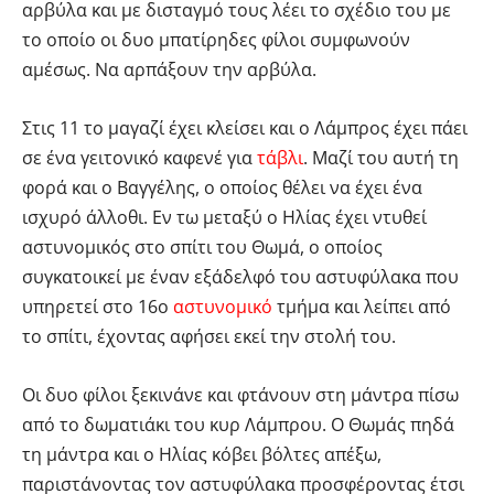
αρβύλα και με δισταγμό τους λέει το σχέδιο του με
το οποίο οι δυο μπατίρηδες φίλοι συμφωνούν
αμέσως. Να αρπάξουν την αρβύλα.
Στις 11 το μαγαζί έχει κλείσει και ο Λάμπρος έχει πάει
σε ένα γειτονικό καφενέ για
τάβλι
. Μαζί του αυτή τη
φορά και ο Βαγγέλης, ο οποίος θέλει να έχει ένα
ισχυρό άλλοθι. Εν τω μεταξύ ο Ηλίας έχει ντυθεί
αστυνομικός στο σπίτι του Θωμά, ο οποίος
συγκατοικεί με έναν εξάδελφό του αστυφύλακα που
υπηρετεί στο 16ο
αστυνομικό
τμήμα και λείπει από
το σπίτι, έχοντας αφήσει εκεί την στολή του.
Οι δυο φίλοι ξεκινάνε και φτάνουν στη μάντρα πίσω
από το δωματιάκι του κυρ Λάμπρου. Ο Θωμάς πηδά
τη μάντρα και ο Ηλίας κόβει βόλτες απέξω,
παριστάνοντας τον αστυφύλακα προσφέροντας έτσι