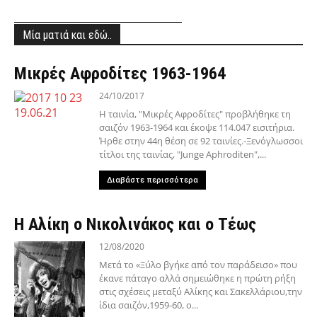
Μία ματιά και εδώ..
Μικρές Αφροδίτες 1963-1964
24/10/2017
Η ταινία, "Μικρές Αφροδίτες" προβλήθηκε τη
σαιζόν 1963-1964 και έκοψε 114.047 εισιτήρια.
Ήρθε στην 44η θέση σε 92 ταινίες.-Ξενόγλωσσοι
τίτλοι της ταινίας, "Junge Aphroditen",...
Διαβάστε περισσότερα
Η Αλίκη ο Νικολινάκος και ο Τέως
12/08/2020
Μετά το «Ξύλο βγήκε από τον παράδεισο» που
έκανε πάταγο αλλά σημειώθηκε η πρώτη ρήξη
στις σχέσεις μεταξύ Αλίκης και Σακελλάριου,την
ίδια σαιζόν,1959-60, ο...