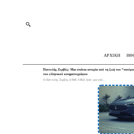
ΑΡΧΙΚΗ
HΘ
Παντελής Ζερβός: Μια σπάνια ιστορία από τη ζωή του “πατέρα
του ελληνικού κινηματογράφου
Ο Παντελής Ζερβός (1908–1982) ήταν μια από...