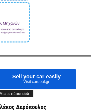
Sell your car easily
Visit cardeal.gr
Μία ματιά και εδώ..
λέκος Δαρόπουλος