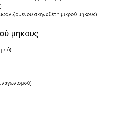
)
οεμφανιζόμενου σκηνοθέτη μικρού μήκους)
ρού μήκους
σμού)
υναγωνισμού)