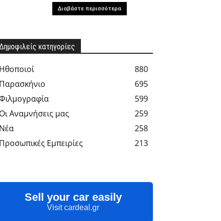
Διαβάστε περισσότερα
Δημοφιλείς κατηγορίες
Hθοποιοί
880
Παρασκήνιο
695
Φιλμογραφία
599
Οι Αναμνήσεις μας
259
Νέα
258
Προσωπικές Εμπειρίες
213
Sell your car easily
Visit cardeal.gr