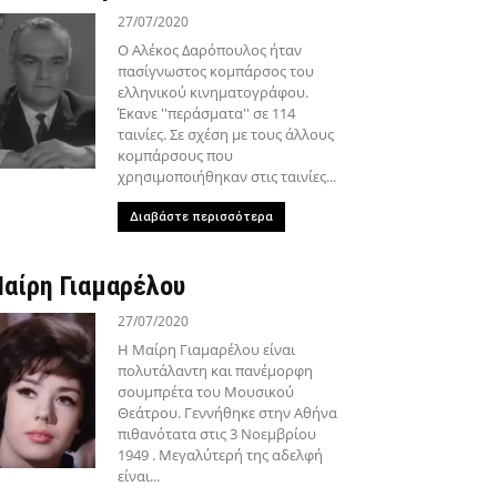
27/07/2020
Ο Αλέκος Δαρόπουλος ήταν
πασίγνωστος κομπάρσος του
ελληνικού κινηματογράφου.
Έκανε ''περάσματα'' σε 114
ταινίες. Σε σχέση με τους άλλους
κομπάρσους που
χρησιμοποιήθηκαν στις ταινίες...
Διαβάστε περισσότερα
αίρη Γιαμαρέλου
27/07/2020
Η Μαίρη Γιαμαρέλου είναι
πολυτάλαντη και πανέμορφη
σουμπρέτα του Μουσικού
Θεάτρου. Γεννήθηκε στην Αθήνα
πιθανότατα στις 3 Νοεμβρίου
1949 . Μεγαλύτερή της αδελφή
είναι...