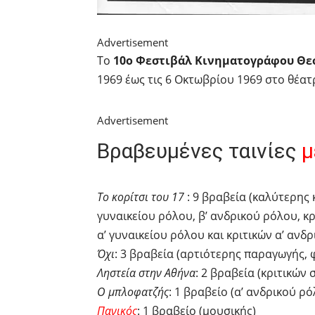
Advertisement
Το
10ο Φεστιβάλ Κινηματογράφου Θε
1969 έως τις 6 Οκτωβρίου 1969 στο θέα
Advertisement
Βραβευμένες ταινίες
μ
Το κορίτσι του 17
: 9 βραβεία (καλύτερης 
γυναικείου ρόλου, β’ ανδρικού ρόλου, κρ
α’ γυναικείου ρόλου και κριτικών α’ ανδ
Όχι
: 3 βραβεία (αρτιότερης παραγωγής,
Ληστεία στην Αθήνα
: 2 βραβεία (κριτικών
Ο μπλοφατζής
: 1 βραβείο (α’ ανδρικού ρ
Πανικός
: 1 βραβείο (μουσικής)