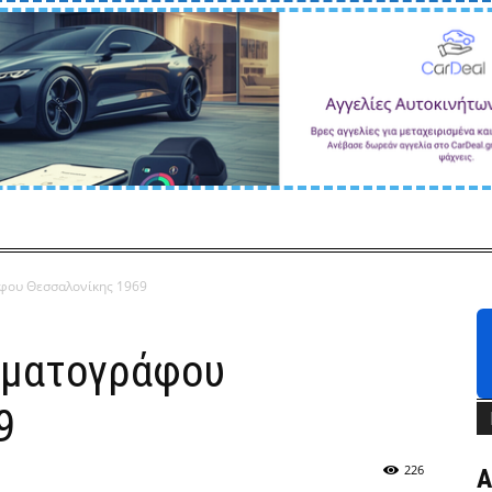
φου Θεσσαλονίκης 1969
ηματογράφου
9
226
Α