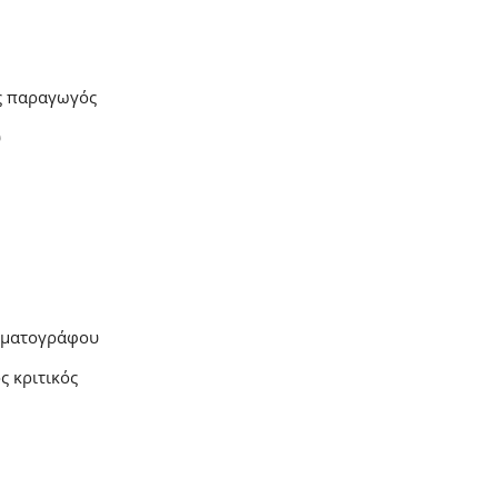
ς παραγωγός
υ
νηματογράφου
 κριτικός