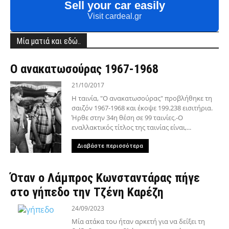
Sell your car easily
Visit cardeal.gr
Μία ματιά και εδώ..
Ο ανακατωσούρας 1967-1968
21/10/2017
Η ταινία, "Ο ανακατωσούρας" προβλήθηκε τη
σαιζόν 1967-1968 και έκοψε 199.238 εισιτήρια.
Ήρθε στην 34η θέση σε 99 ταινίες.-Ο
εναλλακτικός τίτλος της ταινίας είναι,...
Διαβάστε περισσότερα
Όταν ο Λάμπρος Κωνσταντάρας πήγε
στο γήπεδο την Τζένη Καρέζη
24/09/2023
Μία ατάκα του ήταν αρκετή για να δείξει τη