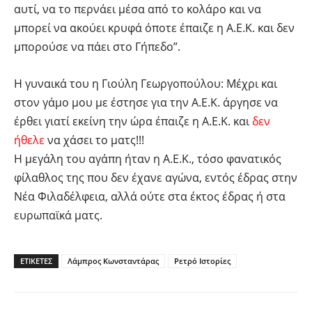
αυτί, να το περνάει μέσα από το κολάρο και να
μπορεί να ακούει κρυφά όποτε έπαιζε η Α.Ε.Κ. και δεν
μπορούσε να πάει στο Γήπεδο”.
Η γυναικά του η Γιούλη Γεωργοπούλου: Μέχρι και
στον γάμο μου με έστησε για την Α.Ε.Κ. άργησε να
έρθει γιατί εκείνη την ώρα έπαιζε η Α.Ε.Κ. και
δεν
ήθελε
να χάσει το ματς!!!
Η μεγάλη του αγάπη ήταν η Α.Ε.Κ., τόσο φανατικός
φίλαθλος της που δεν έχανε αγώνα, εντός έδρας στην
Νέα Φιλαδέλφεια, αλλά ούτε στα έκτος έδρας ή στα
ευρωπαϊκά ματς.
ΕΤΙΚΕΤΕΣ
Λάμπρος Κωνσταντάρας
Ρετρό Ιστορίες