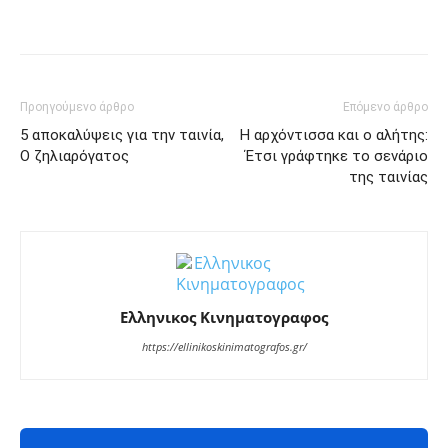
Facebook
Twitter
Pinterest
Tu
Προηγούμενο άρθρο
Επόμενο άρθρο
5 αποκαλύψεις για την ταινία,
Η αρχόντισσα και ο αλήτης:
Ο ζηλιαρόγατος
Έτσι γράφτηκε το σενάριο
της ταινίας
Ελληνικος Κινηματογραφος
https://ellinikoskinimatografos.gr/