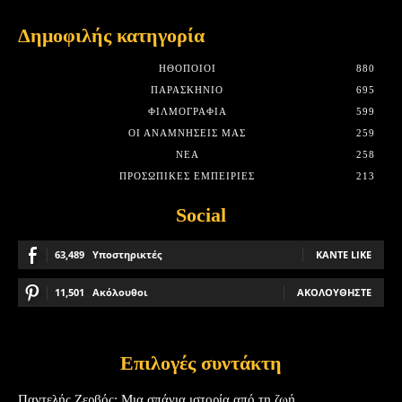
Δημοφιλής κατηγορία
HΘΟΠΟΙΟΊ
880
ΠΑΡΑΣΚΉΝΙΟ
695
ΦΙΛΜΟΓΡΑΦΊΑ
599
ΟΙ ΑΝΑΜΝΉΣΕΙΣ ΜΑΣ
259
ΝΈΑ
258
ΠΡΟΣΩΠΙΚΈΣ ΕΜΠΕΙΡΊΕΣ
213
Social
63,489
Υποστηρικτές
ΚΆΝΤΕ LIKE
11,501
Ακόλουθοι
ΑΚΟΛΟΥΘΉΣΤΕ
Επιλογές συντάκτη
Παντελής Ζερβός: Μια σπάνια ιστορία από τη ζωή