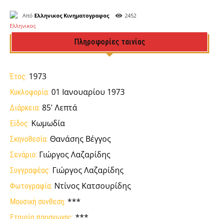
Από
Ελληνικος Κινηματογραφος
2452
Πληροφορίες ταινίας
1973
Έτος:
01 Ιανουαρίου 1973
Κυκλοφορία:
85' Λεπτά
Διάρκεια:
Κωμωδία
Είδος:
Θανάσης Βέγγος
Σκηνοθεσία:
Γιώργος Λαζαρίδης
Σενάριο:
Γιώργος Λαζαρίδης
Συγγραφέας:
Ντίνος Κατσουρίδης
Φωτογραφία:
***
Μουσική συνθεση:
***
Εταιρία παραγωγης: