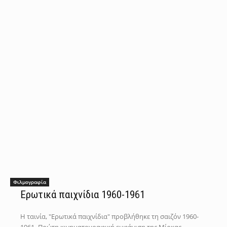
Φιλμογραφία
Ερωτικά παιχνίδια 1960-1961
Η ταινία, "Ερωτικά παιχνίδια" προβλήθηκε τη σαιζόν 1960-
1961.-Πρώτη κινηματογραφική εμφάνιση της Μίρκας