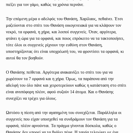
πιέζει για τον γάμο, καθώς τα χρόνια περνάνε.
Την επόμενη μέρα ο αδελφός του Θανάση, Χαρίλαος, πεθαίνει. Έτσι
μαζεύονται στο σπίτι του Θανάση οικογενειακά για να κλάψουν τον
νεκρό, τα ορφανά, η χήρα, και λοιποί συγγενείς. Όταν, αργότερα,
φτάνει η ώρα για τα ορφανά, και ποιος επρόκειτο να τα τακτοποιήσει,
τότε όλοι οι συγγενείς ρίχνουν την ευθύνη στον Θανάση,
υποστηρίζοντας ότι είναι υποχρέωσή του, να φροντίσει τα ορφανά, κι
αυτοί θα τον βοηθούν.
Ο Θανάσης πείθεται. Αργότερα ανακαινίζει το σπίτι του για να
χωρέσουν τα 7 ορφανά και η χήρα. Όμως, τα παράπονα από την
αδελφή του όλο πάνε και χειροτερεύουν καθώς η κατάσταση στο σπίτι
είναι ανυπόφορη πλέον, αφού συζούν 14 άτομα. Και ο Θανάσης
συνεχίζει να τρέχει για όλους.
Ωστόσο η πίεση από την αγαπημένη του συνεχίζεται. Παράλληλα οι
συγγενείς που είχαν υποσχεθεί να συνδράμουν τον Θανάση για τα
ορφανά, πλέον αρνούνται. Τα πράγμα γίνονται δύσκολα, καθώς ο
Θανάσης δεν μπορεί να τα βγάλει πέρα. Η ταινία τελειώνει με ένα