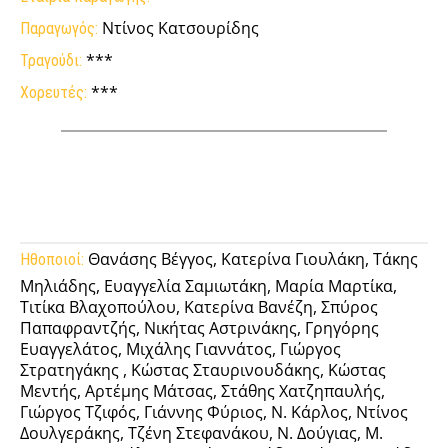
Ντίνος Κατσουρίδης
Παραγωγός:
***
Τραγούδι:
***
Χορευτές:
Facebook
Twitter
Pinterest
Tu
Θανάσης Βέγγος, Κατερίνα Γιουλάκη, Τάκης
Ηθοποιοί:
Μηλιάδης, Ευαγγελία Σαμιωτάκη, Μαρία Μαρτίκα,
Τιτίκα Βλαχοπούλου, Κατερίνα Βανέζη, Σπύρος
Παπαφραντζής, Νικήτας Αστρινάκης, Γρηγόρης
Ευαγγελάτος, Μιχάλης Γιαννάτος, Γιώργος
Στρατηγάκης , Κώστας Σταυρινουδάκης, Κώστας
Μεντής, Αρτέμης Μάτσας, Στάθης Χατζηπαυλής,
Γιώργος Τζιφός, Γιάννης Φύριος, Ν. Κάρλος, Ντίνος
Δουλγεράκης, Τζένη Στεφανάκου, Ν. Δούγιας, Μ.