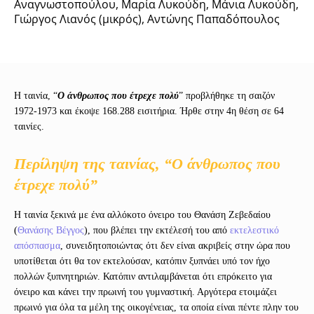
Αναγνωστοπούλου, Μαρία Λυκούδη, Μάνια Λυκούδη,
Γιώργος Λιανός (μικρός), Αντώνης Παπαδόπουλος
Η ταινία, “
Ο άνθρωπος που έτρεχε πολύ
” προβλήθηκε τη σαιζόν
1972-1973 και έκοψε 168.288 εισιτήρια. Ήρθε στην 4η θέση σε 64
ταινίες.
Περίληψη της ταινίας, “Ο άνθρωπος που
έτρεχε πολύ”
Η ταινία ξεκινά με ένα αλλόκοτο όνειρο του Θανάση Ζεβεδαίου
(
Θανάσης Βέγγος
), που βλέπει την εκτέλεσή του από
εκτελεστικό
απόσπασμα
, συνειδητοποιώντας ότι δεν είναι ακριβείς στην ώρα που
υποτίθεται ότι θα τον εκτελούσαν, κατόπιν ξυπνάει υπό τον ήχο
πολλών ξυπνητηριών. Κατόπιν αντιλαμβάνεται ότι επρόκειτο για
όνειρο και κάνει την πρωινή του γυμναστική. Αργότερα ετοιμάζει
πρωινό για όλα τα μέλη της οικογένειας, τα οποία είναι πέντε πλην του