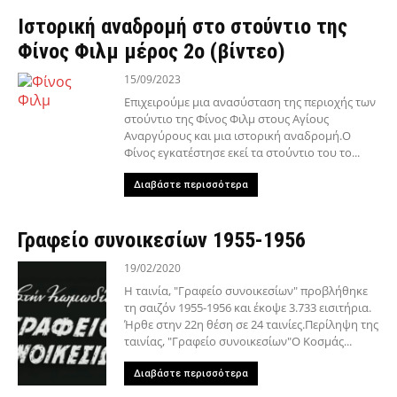
Ιστορική αναδρομή στο στούντιο της
Φίνος Φιλμ μέρος 2ο (βίντεο)
15/09/2023
Επιχειρούμε μια ανασύσταση της περιοχής των
στούντιο της Φίνος Φιλμ στους Αγίους
Αναργύρους και μια ιστορική αναδρομή.Ο
Φίνος εγκατέστησε εκεί τα στούντιο του το...
Διαβάστε περισσότερα
Γραφείο συνοικεσίων 1955-1956
19/02/2020
Η ταινία, "Γραφείο συνοικεσίων" προβλήθηκε
τη σαιζόν 1955-1956 και έκοψε 3.733 εισιτήρια.
Ήρθε στην 22η θέση σε 24 ταινίες.Περίληψη της
ταινίας, "Γραφείο συνοικεσίων"Ο Κοσμάς...
Διαβάστε περισσότερα