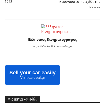
1972
κακόγουστο παιχνίδι της
μοίρας
Ελληνικος Κινηματογραφος
https://ellinikoskinimatografos.gr/
Sell your car easily
Visit cardeal.gr
Μία ματιά και εδώ..