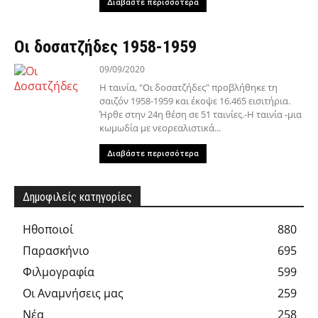
Διαβάστε περισσότερα
Οι δοσατζήδες 1958-1959
09/09/2020
Η ταινία, "Οι δοσατζήδες" προβλήθηκε τη
σαιζόν 1958-1959 και έκοψε 16.465 εισιτήρια.
Ήρθε στην 24η θέση σε 51 ταινίες.-Η ταινία -μια
κωμωδία με νεορεαλιστικά...
Διαβάστε περισσότερα
Δημοφιλείς κατηγορίες
Hθοποιοί
880
Παρασκήνιο
695
Φιλμογραφία
599
Οι Αναμνήσεις μας
259
Νέα
258