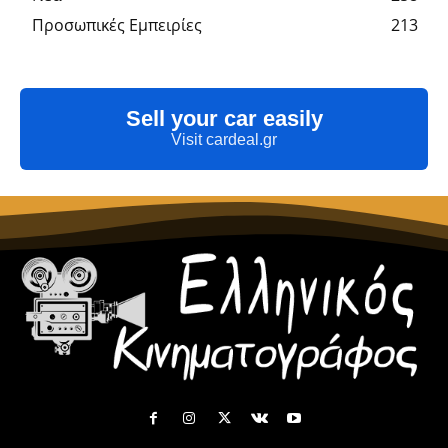
Προσωπικές Εμπειρίες
213
Sell your car easily
Visit cardeal.gr