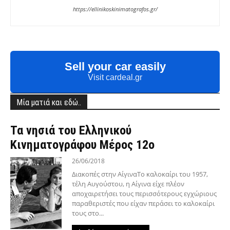
https://ellinikoskinimatografos.gr/
Sell your car easily
Visit cardeal.gr
Μία ματιά και εδώ..
Τα νησιά του Ελληνικού
Κινηματογράφου Μέρος 12ο
26/06/2018
Διακοπές στην ΑίγιναΤο καλοκαίρι του 1957,
τέλη Αυγούστου, η Αίγινα είχε πλέον
αποχαιρετήσει τους περισσότερους εγχώριους
παραθεριστές που είχαν περάσει το καλοκαίρι
τους στο...