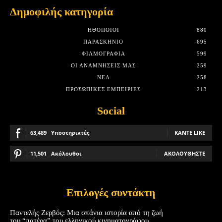
Δημοφιλής κατηγορία
HΘΟΠΟΙΟΊ
880
ΠΑΡΑΣΚΉΝΙΟ
695
ΦΙΛΜΟΓΡΑΦΊΑ
599
ΟΙ ΑΝΑΜΝΉΣΕΙΣ ΜΑΣ
259
ΝΈΑ
258
ΠΡΟΣΩΠΙΚΈΣ ΕΜΠΕΙΡΊΕΣ
213
Social
63,489
Υποστηρικτές
ΚΆΝΤΕ LIKE
11,501
Ακόλουθοι
ΑΚΟΛΟΥΘΉΣΤΕ
Επιλογές συντάκτη
Παντελής Ζερβός: Μια σπάνια ιστορία από τη ζωή
του “πατέρα” του ελληνικού κινηματογράφου