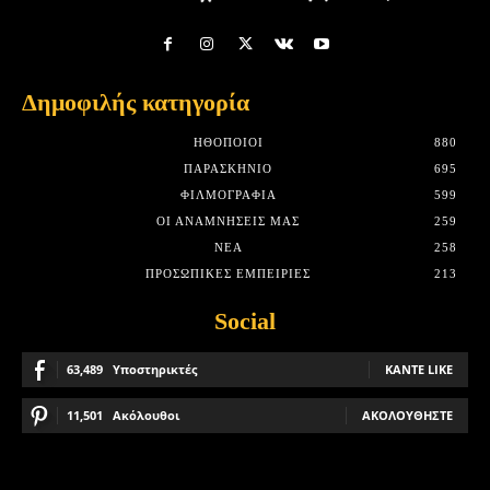
Δημοφιλής κατηγορία
HΘΟΠΟΙΟΊ
880
ΠΑΡΑΣΚΉΝΙΟ
695
ΦΙΛΜΟΓΡΑΦΊΑ
599
ΟΙ ΑΝΑΜΝΉΣΕΙΣ ΜΑΣ
259
ΝΈΑ
258
ΠΡΟΣΩΠΙΚΈΣ ΕΜΠΕΙΡΊΕΣ
213
Social
63,489
Υποστηρικτές
ΚΆΝΤΕ LIKE
11,501
Ακόλουθοι
ΑΚΟΛΟΥΘΉΣΤΕ