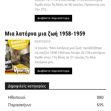
Ήρθε στην 7η θέση σε 90 ταινίες.-Πρόκειται για
την 37η...
Διαβάστε περισσότερα
Μια λατέρνα μια ζωή 1958-1959
05/07/2019
Η ταινία, "Μια λατέρνα μια ζωή" προβλήθηκε
τη σαιζόν 1958-1959 και έκοψε 29.778 εισιτήρια.
Ήρθε στην 17η θέση σε 51 ταινίες.Το Μια
λατέρνα μια...
Διαβάστε περισσότερα
Δημοφιλείς κατηγορίες
Hθοποιοί
880
Παρασκήνιο
695