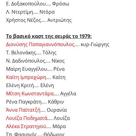
Ε. Δοξακοπούλου…. Φρόσω
Λ. Ντερτίμη…. Ντόρα
Χρήστος Νέζος…. Αντριώτης
Το βασικό καστ της σειράς το 1979:
Διονύσης Παπαγιαννόπουλος
…. κυρ-Γιώργης
Τ. Βελονάκης…. Τόλης
Ν. Δαδινόπουλος…. Νίκος
Μαίρη Ευαγγέλου…. Ρένα
Καίτη Ιμπροχώρη
…. Καίτη
Ελένη Κριτή…. Ελένη
Μίτση Κωνσταντάρα
…. Αγγέλα
Ρένα Παγκράτη…. Κάθριν
Άννα Παϊτατζή
…. Ουρανία
Λουίζα Ποδηματά
…. Λουίζα
Αλέκα Στρατηγού
…. Μάρα
Σπ. Φασιανός…. Θόδωρος