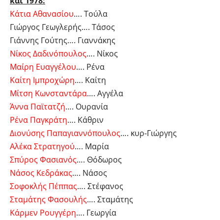
και 1978:
Κάτια Αθανασίου
…. Τούλα
Γιώργος Γεωγλερής…. Τάσος
Γιάννης Γούτης…. Γιαννάκης
Νίκος Δαδινόπουλος
…. Νίκος
Μαίρη Ευαγγέλου
…. Ρένα
Καίτη Ιμπροχώρη
…. Καίτη
Μίτση Κωνσταντάρα
…. Αγγέλα
Άννα Παϊτατζή
…. Ουρανία
Ρένα Παγκράτη
…. Κάθριν
Διονύσης Παπαγιαννόπουλος
…. κυρ-Γιώργης
Αλέκα Στρατηγού
…. Μαρία
Σπύρος Φασιανός
…. Θόδωρος
Νάσος Κεδράκας
…. Νάσος
Σοφοκλής Πέππας
…. Στέφανος
Σταμάτης Φασουλής
…. Σταμάτης
Κάρμεν Ρουγγέρη
…. Γεωργία