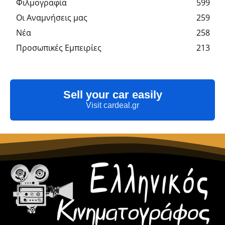
Φιλμογραφία
599
Οι Αναμνήσεις μας
259
Νέα
258
Προσωπικές Εμπειρίες
213
Sell your car easily
Visit cardeal.gr