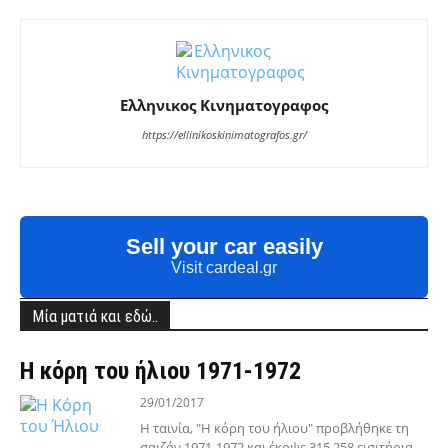
Ελληνικος Κινηματογραφος
https://ellinikoskinimatografos.gr/
Sell your car easily
Visit cardeal.gr
Μία ματιά και εδώ..
Η κόρη του ήλιου 1971-1972
29/01/2017
Η ταινία, "Η κόρη του ήλιου" προβλήθηκε τη
σαιζόν 1971-1972 και έκοψε 315.258 εισιτήρια.