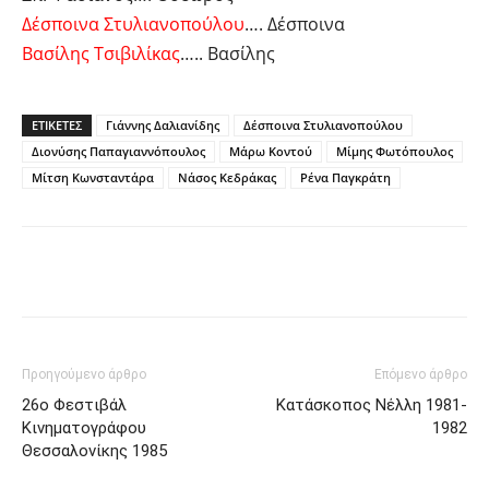
Δέσποινα Στυλιανοπούλου
…. Δέσποινα
Βασίλης Τσιβιλίκας
….. Βασίλης
ΕΤΙΚΕΤΕΣ
Γιάννης Δαλιανίδης
Δέσποινα Στυλιανοπούλου
Διονύσης Παπαγιαννόπουλος
Μάρω Κοντού
Μίμης Φωτόπουλος
Μίτση Κωνσταντάρα
Νάσος Κεδράκας
Ρένα Παγκράτη
Facebook
Twitter
Pinterest
Tu
Προηγούμενο άρθρο
Επόμενο άρθρο
26ο Φεστιβάλ
Κατάσκοπος Νέλλη 1981-
Κινηματογράφου
1982
Θεσσαλονίκης 1985