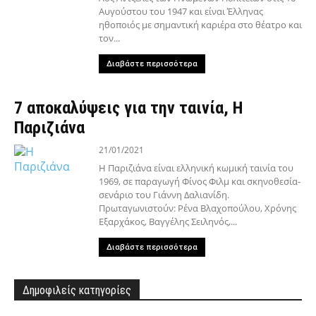
Αυγούστου του 1947 και είναι Έλληνας
ηθοποιός με σημαντική καριέρα στο θέατρο και
τον...
Διαβάστε περισσότερα
7 αποκαλύψεις για την ταινία, Η
Παριζιάνα
21/01/2021
Η Παριζιάνα είναι ελληνική κωμική ταινία του
1969, σε παραγωγή Φίνος Φιλμ και σκηνοθεσία-
σενάριο του Γιάννη Δαλιανίδη.
Πρωταγωνιστούν: Ρένα Βλαχοπούλου, Χρόνης
Εξαρχάκος, Βαγγέλης Σειληνός,...
Διαβάστε περισσότερα
Δημοφιλείς κατηγορίες