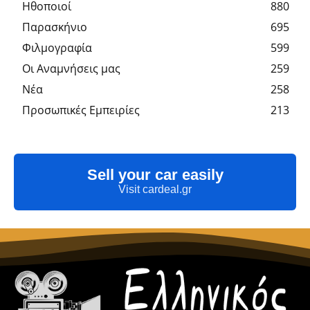
Hθοποιοί
880
Παρασκήνιο
695
Φιλμογραφία
599
Οι Αναμνήσεις μας
259
Νέα
258
Προσωπικές Εμπειρίες
213
Sell your car easily
Visit cardeal.gr