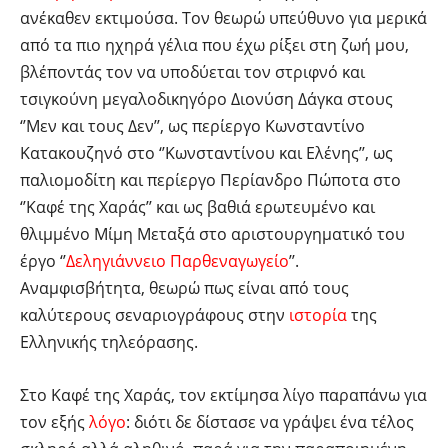
ανέκαθεν εκτιμούσα. Τον θεωρώ υπεύθυνο για μερικά
από τα πιο ηχηρά γέλια που έχω ρίξει στη ζωή μου,
βλέποντάς τον να υποδύεται τον στριφνό και
τσιγκούνη μεγαλοδικηγόρο Διονύση Δάγκα στους
‘’Μεν και τους Δεν’’, ως περίεργο Κωνσταντίνο
Κατακουζηνό στο ‘’Κωνσταντίνου και Ελένης’’, ως
παλιομοδίτη και περίεργο Περίανδρο Πώποτα στο
‘’Καφέ της Χαράς’’ και ως βαθιά ερωτευμένο και
θλιμμένο Μίμη Μεταξά στο αριστουργηματικό του
έργο ‘’
Δεληγιάννειο Παρθεναγωγείο
’’.
Αναμφισβήτητα, θεωρώ πως είναι από τους
καλύτερους σεναριογράφους στην
ιστορία
της
Ελληνικής τηλεόρασης.
Στο Καφέ της Χαράς, τον εκτίμησα λίγο παραπάνω για
τον εξής
λόγο
: διότι δε δίστασε να γράψει ένα τέλος