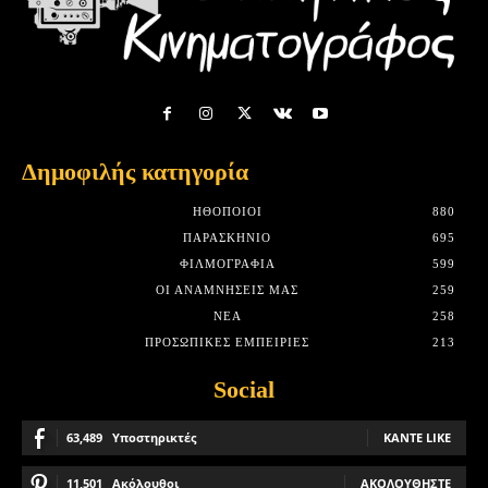
Δημοφιλής κατηγορία
HΘΟΠΟΙΟΊ
880
ΠΑΡΑΣΚΉΝΙΟ
695
ΦΙΛΜΟΓΡΑΦΊΑ
599
ΟΙ ΑΝΑΜΝΉΣΕΙΣ ΜΑΣ
259
ΝΈΑ
258
ΠΡΟΣΩΠΙΚΈΣ ΕΜΠΕΙΡΊΕΣ
213
Social
63,489
Υποστηρικτές
ΚΆΝΤΕ LIKE
11,501
Ακόλουθοι
ΑΚΟΛΟΥΘΉΣΤΕ