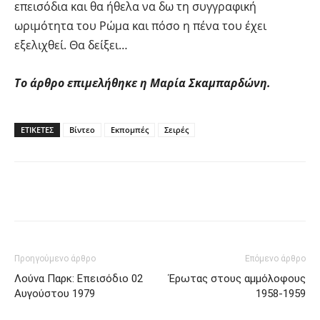
επεισόδια και θα ήθελα να δω τη συγγραφική
ωριμότητα του Ρώμα και πόσο η πένα του έχει
εξελιχθεί. Θα δείξει…
Το άρθρο επιμελήθηκε η Μαρία Σκαμπαρδώνη.
ΕΤΙΚΕΤΕΣ
Βίντεο
Εκπομπές
Σειρές
Facebook
Twitter
Pinterest
Tu
Προηγούμενο άρθρο
Επόμενο άρθρο
Λούνα Παρκ: Επεισόδιο 02
Έρωτας στους αμμόλοφους
Αυγούστου 1979
1958-1959