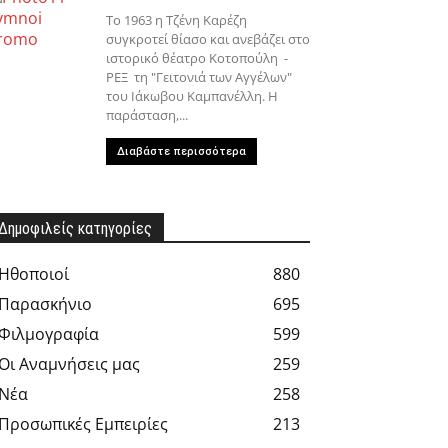
Το 1963 η Τζένη Καρέζη
συγκροτεί θίασο και ανεβάζει στο
ιστορικό θέατρο Κοτοπούλη -
ΡΕΞ τη "Γειτονιά των Αγγέλων"
του Ιάκωβου Καμπανέλλη. Η
παράσταση,...
Διαβάστε περισσότερα
Δημοφιλείς κατηγορίες
Hθοποιοί
880
Παρασκήνιο
695
Φιλμογραφία
599
Οι Αναμνήσεις μας
259
Νέα
258
Προσωπικές Εμπειρίες
213