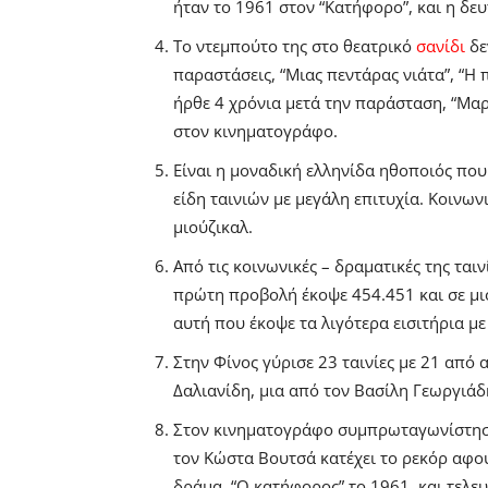
ήταν το 1961 στον “Κατήφορο”, και η δε
Το ντεμπούτο της στο θεατρικό
σανίδι
δε
παραστάσεις, “Μιας πεντάρας νιάτα”, “Η 
ήρθε 4 χρόνια μετά την παράσταση, “Μαρ
στον κινηματογράφο.
Είναι η μοναδική ελληνίδα ηθοποιός που 
είδη ταινιών με μεγάλη επιτυχία. Κοινων
μιούζικαλ.
Από τις κοινωνικές – δραματικές της ταιν
πρώτη προβολή έκοψε 454.451 και σε μιο
αυτή που έκοψε τα λιγότερα εισιτήρια με
Στην Φίνος γύρισε 23 ταινίες με 21 από 
Δαλιανίδη, μια από τον Βασίλη Γεωργιά
Στον κινηματογράφο συμπρωταγωνίστησε 
τον Κώστα Βουτσά κατέχει το ρεκόρ αφού
δράμα, “Ο κατήφορος” το 1961, και τελευτ