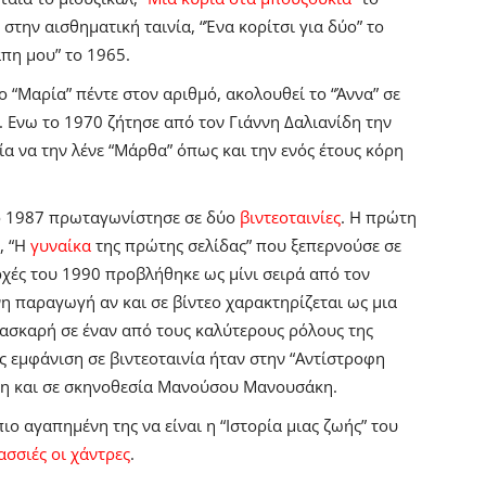
στην αισθηματική ταινία, “Ένα κορίτσι για δύο” το
άπη μου” το 1965.
το “Μαρία” πέντε στον αριθμό, ακολουθεί το “Άννα” σε
ς. Ενω το 1970 ζήτησε από τον Γιάννη Δαλιανίδη την
α να την λένε “Μάρθα” όπως και την ενός έτους κόρη
 το 1987 πρωταγωνίστησε σε δύο
βιντεοταινίες
.
Η πρώτη
, “Η
γυναίκα
της πρώτης σελίδας” που ξεπερνούσε σε
αρχές του 1990 προβλήθηκε ως μίνι σειρά από τον
η παραγωγή αν και σε βίντεο χαρακτηρίζεται ως μια
Λασκαρή σε έναν από τους καλύτερους ρόλους της
ης εμφάνιση σε βιντεοταινία ήταν στην “Αντίστροφη
κη και σε σκηνοθεσία Μανούσου Μανουσάκη.
ιο αγαπημένη της να είναι η “Ιστορία μιας ζωής” του
ασσιές οι χάντρες
.