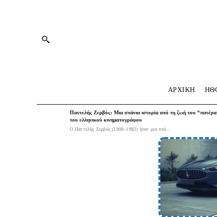
ΑΡΧΙΚΗ
HΘ
Παντελής Ζερβός: Μια σπάνια ιστορία από τη ζωή του “πατέρα
του ελληνικού κινηματογράφου
Ο Παντελής Ζερβός (1908–1982) ήταν μια από...