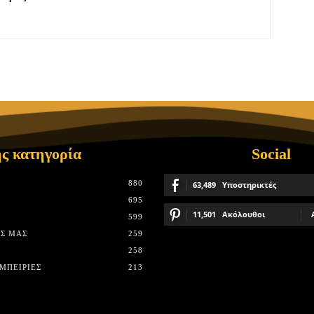
ς κατηγορία
Social
880
63,489
Υποστηρικτές
695
11,501
Ακόλουθοι
599
Σ ΜΑΣ
259
258
ΜΠΕΙΡΊΕΣ
213