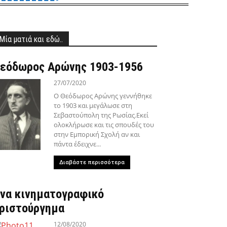
Μία ματιά και εδώ..
εόδωρος Αρώνης 1903-1956
27/07/2020
Ο Θεόδωρος Αρώνης γεννήθηκε
το 1903 και μεγάλωσε στη
Σεβαστούπολη της Ρωσίας.Εκεί
ολοκλήρωσε και τις σπουδές του
στην Εμπορική Σχολή αν και
πάντα έδειχνε...
Διαβάστε περισσότερα
να κινηματογραφικό
ριστούργημα
12/08/2020