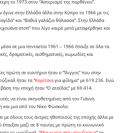
υτερη το 1973 στον “Αστερισμό της παρθένου”.
ν έγινε στην Ελλάδα άλλα στην Κύπρο το 1966 με τις
παγίδα” και “Βαθιά γαλάζια θάλασσα”.
Στην Ελλάδα
ιχουάνα στοπ” που λίγο καιρό μετά μεταφέρθηκε και
μέσα σε μια πενταετία 1961 – 1966 έπαιξε σε όλα τα
ικές, δραματικές, αισθηματικές, κωμωδίες και
ίες πρώτη σε εισιτήρια ήταν ο “Ίλιγγος” που στην
ύζικαλ ήταν τα “
Κορίτσια
για φίλημα” με 619.236.
Ενώ
 βάση την εποχή ήταν “Ο ατσίδας” με 69.414.
αυτές να είναι σκηνοθετημένες από τον Γιάννη
δη και μια από τον Νίκο Φώσκολο.
με όλους τους άντρες ηθοποιούς της εποχής άλλα με
 έπαιξαν μαζί σε 8 ταινίες με πρώτη το κοινωνικό
αία το μιούζικαλ, “
Μια κυρία στα μπουζούκια
” το