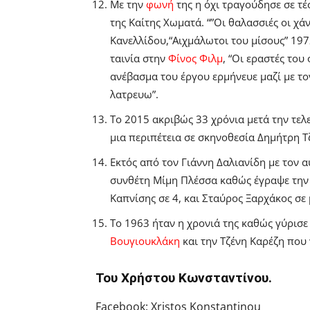
Με την
φωνή
της η όχι τραγούδησε σε τέσ
της Καίτης Χωματά.
“”Οι θαλασσιές οι χά
Κανελλίδου,
“Αιχμάλωτοι του μίσους” 197
ταινία στην
Φίνος Φιλμ
, “Οι εραστές του
ανέβασμα του έργου ερμήνευε μαζί με τ
λατρευω”.
Το 2015 ακριβώς 33 χρόνια μετά την τελ
μια περιπέτεια σε σκηνοθεσία Δημήτρη Τζ
Εκτός από τον Γιάννη Δαλιανίδη με τον 
συνθέτη Μίμη Πλέσσα καθώς έγραψε την μ
Καπνίσης σε 4, και Σταύρος Ξαρχάκος σε
Το 1963 ήταν η χρονιά της καθώς γύρισε 
Βουγιουκλάκη
και την Τζένη Καρέζη που 
Του Χρήστου
Κωνσταντίνου.
Facebook: Xristos Konstantinou