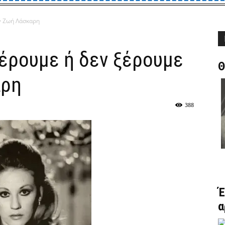
ν Ζωή Λάσκαρη
ξέρουμε ή δεν ξέρουμε
Θ
αρη
388
Έ
α