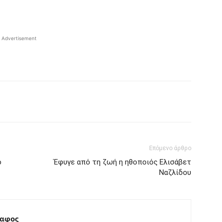
Advertisement
interest
Tumblr
Επόμενο άρθρο
ο
Έφυγε από τη ζωή η ηθοποιός Ελισάβετ
Ναζλίδου
ραφος