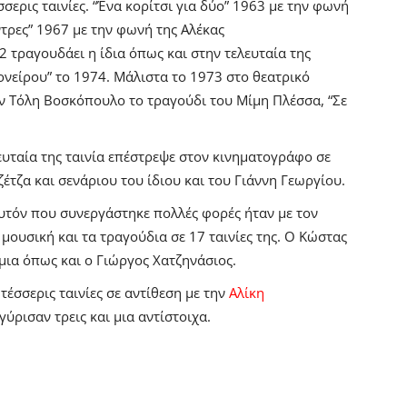
σερις ταινίες.
“Ένα κορίτσι για δύο” 1963 με την φωνή
ντρες” 1967 με την φωνή της Αλέκας
2 τραγουδάει η ίδια όπως και στην τελευταία της
 ονείρου” το 1974.
Μάλιστα το 1973 στο θεατρικό
ον Τόλη Βοσκόπουλο το τραγούδι του Μίμη Πλέσσα, “Σε
ευταία της ταινία επέστρεψε στον κινηματογράφο σε
έτζα και σενάριου του ίδιου και του Γιάννη Γεωργίου.
αυτόν που συνεργάστηκε πολλές φορές ήταν με τον
ουσική και τα τραγούδια σε 17 ταινίες της. Ο Κώστας
 μια όπως και ο Γιώργος Χατζηνάσιος.
τέσσερις ταινίες σε αντίθεση με την
Αλίκη
γύρισαν τρεις και μια αντίστοιχα.