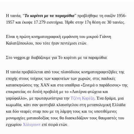
Η ταινία, “
Το κορίτσι με τα παραμύθια
” προβλήθηκε τη σαιζόν 1956-
1957 και έκοψε 17.279 εισιτήρια. Ήρθε στην 17η θέση σε 30 ταινίες.
Είναι η πρώτη κινηματογραφική εμφάνιση του μικρού Γιάννη
Καλατζόπουλου, που τότε ήταν πεντέμισι ετών.
Στο veggos.gr διαβάζουμε για Το κορίτσι με τα παραμύθια:
Η ταινία προβάλλεται από τους πλανόδιους κινηματογραφιτζήδες της
εποχής στους τοίχους των καφενείων των χωριών, στις παιδικές
κατασκηνώσεις της ΧΑΝ και στα υπαίθρια «Σινεμά ο παράδεισος» της
επικρατείας σε διπλή προβολή με το «Λατέρνα φτώχεια και
γαρύφαλλο», με πρωταγωνίστρια την
Τζένη Καρέζη
. Ένα δράμα, μια
κωμωδία, κάτι σαν φεστιβάλ κλαυσίγελου στη μεταπολεμική Ελλάδα
και δύο νεαρές σταρ που με τη λάμψη τους και τις υποτιθέμενες
μονομαχίες ματαιοδοξίας τους θα διασκεδάζουν τους θαυμαστές του
εγχωρίου
Χόλιγουντ
επί σειρά ετών.