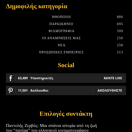
Δημοφιλής κατηγορία
HΘΟΠΟΙΟΊ
880
ΠΑΡΑΣΚΉΝΙΟ
695
ΦΙΛΜΟΓΡΑΦΊΑ
599
ΟΙ ΑΝΑΜΝΉΣΕΙΣ ΜΑΣ
259
ΝΈΑ
258
ΠΡΟΣΩΠΙΚΈΣ ΕΜΠΕΙΡΊΕΣ
213
Social
63,489
Υποστηρικτές
ΚΆΝΤΕ LIKE
11,501
Ακόλουθοι
ΑΚΟΛΟΥΘΉΣΤΕ
Επιλογές συντάκτη
Παντελής Ζερβός: Μια σπάνια ιστορία από τη ζωή
του “πατέρα” του ελληνικού κινηματογράφου