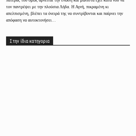
πατέρας του όμως αρνείται την ένωση και μάλιστα έχει κατά νου να
τον παντρέψει με την πλούσια Λήδα. Η Αγνή, πικραμένη κι
απελπισμένη, βλέπει τα όνειρά της να συντρίβονται και παίρνει την
απόφαση να αυτοκτονήσει…
Στην ίδια κατηγορια