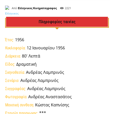
Από
Ελληνικος Κινηματογραφος
2221
Πληροφορίες ταινίας
1956
Έτος:
12 Ιανουαρίου 1956
Κυκλοφορία:
80' Λεπτά
Διάρκεια:
Δραματική
Είδος:
Ανδρέας Λαμπρινός
Σκηνοθεσία:
Ανδρέας Λαμπρινός
Σενάριο:
Ανδρέας Λαμπρινός
Συγγραφέας:
Ανδρέας Αναστασάτος
Φωτογραφία:
Κώστας Καπνίσης
Μουσική συνθεση:
***
Εταιρία παραγωγης: