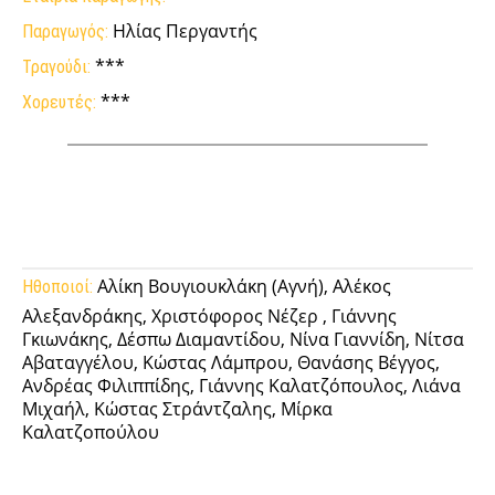
Ηλίας Περγαντής
Παραγωγός:
***
Τραγούδι:
***
Χορευτές:
Facebook
Twitter
Pinterest
Tumb
Αλίκη Βουγιουκλάκη (Αγνή), Αλέκος
Ηθοποιοί:
Αλεξανδράκης, Χριστόφορος Νέζερ , Γιάννης
Γκιωνάκης, Δέσπω Διαμαντίδου, Νίνα Γιαννίδη, Νίτσα
Αβαταγγέλου, Κώστας Λάμπρου, Θανάσης Βέγγος,
Ανδρέας Φιλιππίδης, Γιάννης Καλατζόπουλος, Λιάνα
Μιχαήλ, Κώστας Στράντζαλης, Μίρκα
Καλατζοπούλου