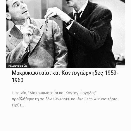
Φιλμογραφία
Μακρυκωσταίοι και Κοντογιώργηδες 1959-
1960
Η ταινία, "Μακρυκωσταίοι και Κοντογιώργηδες"
προβλήθηκε τη σαιζόν 1959-1960 και έκοψε 59.436 εισιτήρια.
Ήρθε...