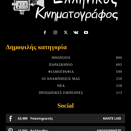
Δημοφιλής κατηγορία
HΘΟΠΟΙΟΊ
880
ΠΑΡΑΣΚΉΝΙΟ
695
ΦΙΛΜΟΓΡΑΦΊΑ
599
ΟΙ ΑΝΑΜΝΉΣΕΙΣ ΜΑΣ
259
ΝΈΑ
258
ΠΡΟΣΩΠΙΚΈΣ ΕΜΠΕΙΡΊΕΣ
213
Social
63,489
Υποστηρικτές
ΚΆΝΤΕ LIKE
11,501
Ακόλουθοι
ΑΚΟΛΟΥΘΉΣΤΕ