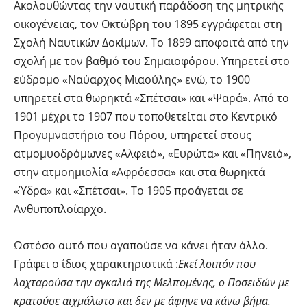
Ακολουθώντας την ναυτική παράδοση της μητρικής
οικογένειας, τον Οκτώβρη του 1895 εγγράφεται στη
Σχολή Ναυτικών Δοκίμων. Το 1899 αποφοιτά από την
σχολή με τον βαθμό του Σημαιοφόρου. Υπηρετεί στο
εύδρομο «Ναύαρχος Μιαούλης» ενώ, το 1900
υπηρετεί στα θωρηκτά «Σπέτσαι» και «Ψαρά». Από το
1901 μέχρι το 1907 που τοποθετείται στο Κεντρικό
Προγυμναστήριο του Πόρου, υπηρετεί στους
ατμομυοδρόμωνες «Αλφειό», «Ευρώτα» και «Πηνειό»,
στην ατμοημιολία «Αφρόεσσα» και στα θωρηκτά
«Ύδρα» και «Σπέτσαι». Το 1905 προάγεται σε
Ανθυποπλοίαρχο.
Ωστόσο αυτό που αγαπούσε να κάνει ήταν άλλο.
Γράφει ο ίδιος χαρακτηριστικά :
Εκεί λοιπόν που
λαχταρούσα την αγκαλιά της Μελπομένης, ο Ποσειδών με
κρατούσε αιχμάλωτο και δεν με άφηνε να κάνω βήμα.