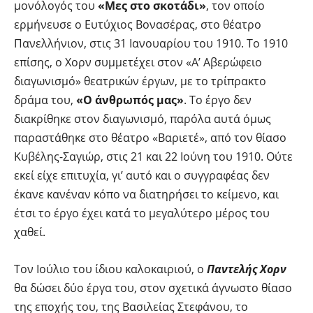
μονόλογός του
«Μες στο σκοτάδι»
, τον οποίο
ερμήνευσε ο Ευτύχιος Βονασέρας, στο θέατρο
Πανελλήνιον, στις 31 Ιανουαρίου του 1910. Το 1910
επίσης, ο Χορν συμμετέχει στον «Α’ Αβερώφειο
διαγωνισμό» θεατρικών έργων, με το τρίπρακτο
δράμα του,
«Ο άνθρωπός μας»
. Το έργο δεν
διακρίθηκε στον διαγωνισμό, παρόλα αυτά όμως
παραστάθηκε στο θέατρο «Βαριετέ», από τον θίασο
Κυβέλης-Σαγιώρ, στις 21 και 22 Ιούνη του 1910. Ούτε
εκεί είχε επιτυχία, γι’ αυτό και ο συγγραφέας δεν
έκανε κανέναν κόπο να διατηρήσει το κείμενο, και
έτσι το έργο έχει κατά το μεγαλύτερο μέρος του
χαθεί.
Τον Ιούλιο του ίδιου καλοκαιριού, ο
Παντελής Χορν
θα δώσει δύο έργα του, στον σχετικά άγνωστο θίασο
της εποχής του, της Βασιλείας Στεφάνου, το