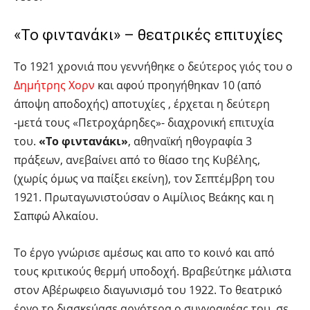
«Το φιντανάκι» – θεατρικές επιτυχίες
Το 1921 χρονιά που γεννήθηκε ο δεύτερος γιός του ο
Δημήτρης Χορν
και αφού προηγήθηκαν 10 (από
άποψη αποδοχής) αποτυχίες , έρχεται η δεύτερη
-μετά τους «Πετροχάρηδες»- διαχρονική επιτυχία
του.
«Το φιντανάκι»
, αθηναϊκή ηθογραφία 3
πράξεων, ανεβαίνει από το θίασο της Κυβέλης,
(χωρίς όμως να παίξει εκείνη), τον Σεπτέμβρη του
1921. Πρωταγωνιστούσαν ο Αιμίλιος Βεάκης και η
Σαπφώ Αλκαίου.
Το έργο γνώρισε αμέσως και απο το κοινό και από
τους κριτικούς θερμή υποδοχή. Βραβεύτηκε μάλιστα
στον Αβέρωφειο διαγωνισμό του 1922. Το θεατρικό
έργο το διασκεύασε αργότερα ο συγγραφέας του, σε