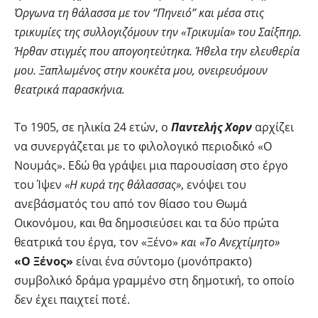
Όργωνα τη θάλασσα με τον “Πηνειό” και μέσα στις
τρικυμίες της συλλογιζόμουν την «Τρικυμία» του Σαίξπηρ.
Ήρθαν στιγμές που απογοητεύτηκα. Ήθελα την ελευθερία
μου. Ξαπλωμένος στην κουκέτα μου, ονειρευόμουν
θεατρικά παρασκήνια.
Το 1905, σε ηλικία 24 ετών, ο
Παντελής Χορν
αρχίζει
να συνεργάζεται με το φιλολογικό περιοδικό «Ο
Νουμάς». Εδώ θα γράψει μια παρουσίαση στο έργο
του Ίψεν
«Η κυρά της θάλασσας»
, ενόψει του
ανεβάσματός του από τον θίασο του Θωμά
Οικονόμου, και θα δημοσιεύσει και τα δύο πρώτα
θεατρικά του έργα, τον «Ξένο»
και «Το Ανεχτίμητο»
«Ο Ξένος»
είναι ένα σύντομο (μονόπρακτο)
συμβολικό δράμα γραμμένο στη δημοτική, το οποίο
δεν έχει παιχτεί ποτέ.