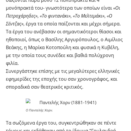
σώζονται παρά μόνο 12 πολύπρακτα και 4
μονόπρακτά του- γνωστότερα των οποίων είναι
«Οι
Πετροχάρηδες»
,
«Το φιντανάκι»
,
«Το Μελτεμάκι»
,
«Ο
Σέντζας»
, έργα τα οποία παίζονται και μέχρι σήμερα.
Τα έργα του ανέβασαν οι σημαντικότεροι θίασοι και
ηθοποιοί, όπως ο Βασίλης Αργυρόπουλος, ο Αιμίλιος
Βεάκης, η Μαρίκα Κοτοπούλη και φυσικά η Κυβέλη,
με την οποία τους συνέδεε και βαθιά πολύχρονη
φιλία.
Συνεργάστηκε επίσης με τις μεγαλύτερες ελληνικές
εφημερίδες της εποχής του σαν χρονογράφος, και
σποραδικά σαν θεατρικός κριτικός.
Ο Παντελής Χορν.
Τα σωζόμενα έργα του, συγκεντρώθηκαν σε πέντε
τόμους και εκδόθηκαν από το ίδρυμα “Γουλανδρή-