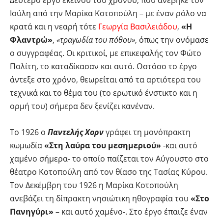
Δεύτερο έργο εκείνου του χρόνου, που ανέβηκε τον
Ιούλη από την Μαρίκα Κοτοπούλη – με έναν ρόλο να
κρατά και η νεαρή τότε
Γεωργία Βασιλειάδου
,
«Η
Φλαντρώ»
,
«τραγωδία του πόθου»
, όπως την ονόμασε
ο συγγραφέας. Οι κριτικοί, με επικεφαλής τον Φώτο
Πολίτη, το καταδίκασαν και αυτό. Ωστόσο το έργο
άντεξε στο χρόνο, θεωρείται από τα αρτιότερα του
τεχνικά και το θέμα του (το ερωτικό ένστικτο και η
ορμή του) σήμερα δεν ξενίζει κανέναν.
Το 1926 ο
Παντελής Χορν
γράφει τη μονόπρακτη
κωμωδία
«Στη λαύρα του μεσημεριού»
-και αυτό
χαμένο σήμερα- το οποίο παίζεται τον Αύγουστο στο
θέατρο Κοτοπούλη από τον θίασο της Τασίας Κύρου.
Τον Δεκέμβρη του 1926 η Μαρίκα Κοτοπούλη
ανεβάζει τη δίπρακτη νησιώτικη ηθογραφία του
«Στο
Πανηγύρι»
– και αυτό χαμένο-. Στο έργο έπαιζε έναν