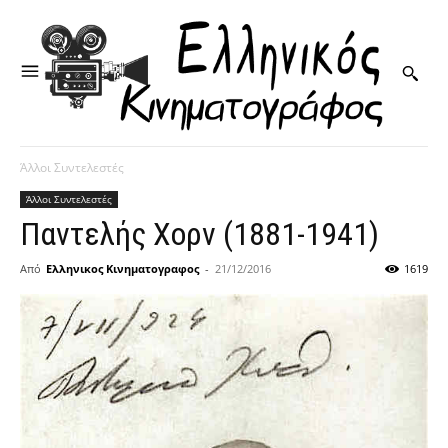
Άλλοι Συντελεστές
Άλλοι Συντελεστές
Παντελής Χορν (1881-1941)
Από
Ελληνικος Κινηματογραφος
-
21/12/2016
1619