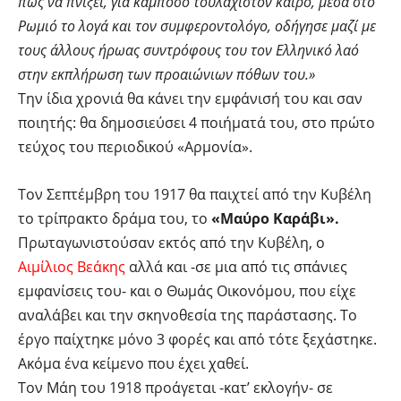
πως να πνίξει, για κάμποσο τουλάχιστον καιρό, μέσα στο
Ρωμιό το λογά και τον συμφεροντολόγο, οδήγησε μαζί με
τους άλλους ήρωας συντρόφους του τον Ελληνικό λαό
στην εκπλήρωση των προαιώνιων πόθων του.»
Την ίδια χρονιά θα κάνει την εμφάνισή του και σαν
ποιητής: θα δημοσιεύσει 4 ποιήματά του, στο πρώτο
τεύχος του περιοδικού «Αρμονία».
Τον Σεπτέμβρη του 1917 θα παιχτεί από την Κυβέλη
το τρίπρακτο δράμα του, το
«Μαύρο Καράβι».
Πρωταγωνιστούσαν εκτός από την Κυβέλη, ο
Αιμίλιος Βεάκης
αλλά και -σε μια από τις σπάνιες
εμφανίσεις του- και ο Θωμάς Οικονόμου, που είχε
αναλάβει και την σκηνοθεσία της παράστασης. Το
έργο παίχτηκε μόνο 3 φορές και από τότε ξεχάστηκε.
Ακόμα ένα κείμενο που έχει χαθεί.
Τον Μάη του 1918 προάγεται -κατ’ εκλογήν- σε