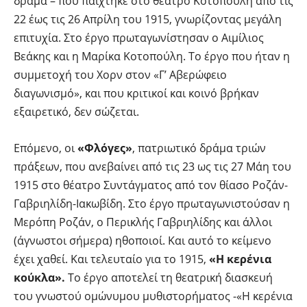
δράμα – πού παίχτηκε στο θέατρο Κοτοπούλη από τις
22 έως τις 26 Απρίλη του 1915, γνωρίζοντας μεγάλη
επιτυχία. Στο έργο πρωταγωνίστησαν ο Αιμίλιος
Βεάκης και η Μαρίκα Κοτοπούλη. Το έργο που ήταν η
συμμετοχή του Χορν στον «Γ’ Αβερώφειο
διαγωνισμό», και που κριτικοί και κοινό βρήκαν
εξαιρετικό, δεν σώζεται.
Επόμενο, οι
«Φλόγες»
, πατριωτικό δράμα τριών
πράξεων, που ανεβαίνει από τις 23 ως τις 27 Μάη του
1915 στο θέατρο Συντάγματος από τον θίασο Ροζάν-
Γαβριηλίδη-Ιακωβίδη. Στο έργο πρωταγωνιστούσαν η
Μερόπη Ροζάν, ο Περικλής Γαβριηλίδης και άλλοι
(άγνωστοι σήμερα) ηθοποιοί. Και αυτό το κείμενο
έχει χαθεί. Και τελευταίο για το 1915,
«Η κερένια
κούκλα».
Το έργο αποτελεί τη θεατρική διασκευή
του γνωστού ομώνυμου μυθιστορήματος -«Η κερένια