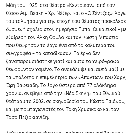
Μάη του 1925, στο θέατρο «Κεντρικόν», από τον
θίασο Αιμ. Βεάκη – Χρ. Νέζερ. Και ο «Ο Σέντζας», λόγω
του τολμηρού για την εποχή του θέματος προκάλεσε
δυσμενή σχόλια στον ημερήσιο Τύπο. Οι κριτικοί – με
εξαίρεση τον Άλκη Θρύλο και τον Κωστή Μπαστιά,
που θεώρησαν το έργο ένα από τα καλύτερα του
συγγραφέα – το καταδίκασαν. Το έργο δεν
ξαναπαρουσιάστηκε γιατί και αυτό το χειρόγραφο
θεωρούνταν χαμένο. Το ανακάλυψε και αυτό μαζί με
τα υπόλοιπα η επιμελήτρια των «Απάντων» του Χορν,
Έφη Βαφειάδη. Το έργο ύστερα από 77 ολόκληρα
χρόνια, ανέβηκε από την «Νέα Σκηνή» του Εθνικού
θεάτρου το 2002, σε σκηνοθεσία του Κώστα Τσιάνου,
και με πρωταγωνιστές τον Τάκη Χρυσικάκο και τον
Τάσο Πεζιρκιανίδη.