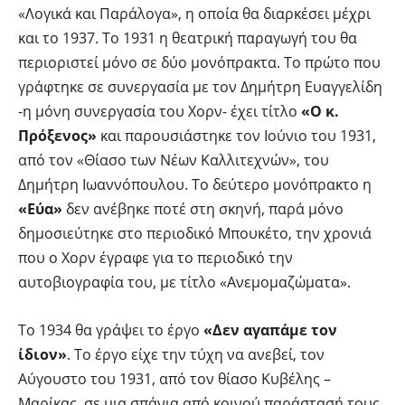
«Λογικά και Παράλογα», η οποία θα διαρκέσει μέχρι
και το 1937. Το 1931 η θεατρική παραγωγή του θα
περιοριστεί μόνο σε δύο μονόπρακτα. Το πρώτο που
γράφτηκε σε συνεργασία με τον Δημήτρη Ευαγγελίδη
-η μόνη συνεργασία του Χορν- έχει τίτλο
«Ο κ.
Πρόξενος»
και παρουσιάστηκε τον Ιούνιο του 1931,
από τον «Θίασο των Νέων Καλλιτεχνών», του
Δημήτρη Ιωαννόπουλου. Το δεύτερο μονόπρακτο η
«Εύα»
δεν ανέβηκε ποτέ στη σκηνή, παρά μόνο
δημοσιεύτηκε στο περιοδικό Μπουκέτο, την χρονιά
που ο Χορν έγραφε για το περιοδικό την
αυτοβιογραφία του, με τίτλο «Ανεμομαζώματα».
Το 1934 θα γράψει το έργο
«Δεν αγαπάμε τον
ίδιον»
. Το έργο είχε την τύχη να ανεβεί, τον
Αύγουστο του 1931, από τον θίασο Κυβέλης –
Μαρίκας, σε μια σπάνια από κοινού παράστασή τους.