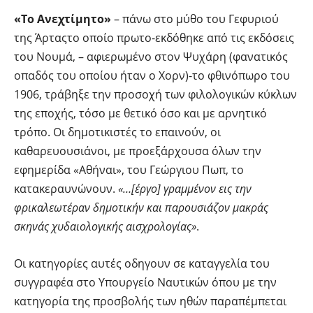
«Το Ανεχτίμητο»
– πάνω στο μύθο του Γεφυριού
της Άρταςτο οποίο πρωτο-εκδόθηκε από τις εκδόσεις
του Νουμά, – αφιερωμένο στον Ψυχάρη (φανατικός
οπαδός του οποίου ήταν ο Χορν)-το φθινόπωρο του
1906, τράβηξε την προσοχή των φιλολογικών κύκλων
της εποχής, τόσο με θετικό όσο και με αρνητικό
τρόπο. Οι δημοτικιστές το επαινούν, οι
καθαρευουσιάνοι, με προεξάρχουσα όλων την
εφημερίδα «Αθήναι», του Γεώργιου Πωπ, το
κατακεραυνώνουν.
«…[έργο] γραμμένον εις την
φρικαλεωτέραν δημοτικήν και παρουσιάζον μακράς
σκηνάς χυδαιολογικής αισχρολογίας»
.
Οι κατηγορίες αυτές οδηγουν σε καταγγελία του
συγγραφέα στο Υπουργείο Ναυτικών όπου με την
κατηγορία της προσβολής των ηθών παραπέμπεται