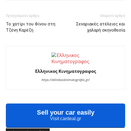
Προηγούμενο άρθρο
Επόμενο άρθρο
Το χατίρι του Φίνου στη
Σεναριακές ατέλειες και
Τζένη Καρέζη
χαλαρή σκηνοθεσία
Ελληνικος Κινηματογραφος
https://ellinikoskinimatografos.gr/
Sell your car easily
Visit cardeal.gr