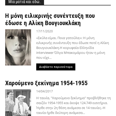
Μία ματιά και εδώ..
H μόνη ειλικρινής συνέντευξη που
έδωσε η Αλίκη Βουγιουκλάκη
17/11/2020
«Σκύλα είμαι. Ποια γατούλα;»: H μόνη
ειλικρινής συνέντευξη που έδωσε ποτέ η Αλίκη
Βουγιουκλάκη.Η κορυφαία Ελληνίδα
interviewer Όλγα Μπακομάρου ήταν η μόνη
που είχε...
Διαβάστε περισσότερα
Χαρούμενο ξεκίνημα 1954-1955
14/04/2017
Η ταινία, "Χαρούμενο ξεκίνημα" προβλήθηκε τη
σαιζόν 1954-1955 και έκοψε 124.749 εισιτήρια.
Ήρθε στην 2η θέση ανάμεσα σε 14 ταινίες.-Η
ταινία ήρθε δεύτερη ανάμεσα...