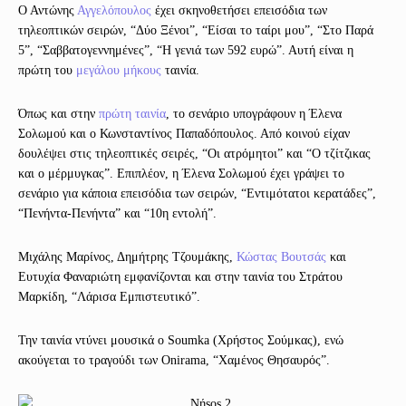
Ο Αντώνης
Αγγελόπουλος
έχει σκηνοθετήσει επεισόδια των
τηλεοπτικών σειρών, “Δύο Ξένοι”, “Είσαι το ταίρι μου”, “Στο Παρά
5”, “Σαββατογεννημένες”, “Η γενιά των 592 ευρώ”. Αυτή είναι η
πρώτη του
μεγάλου μήκους
ταινία.
Όπως και στην
πρώτη ταινία
, το σενάριο υπογράφουν η Έλενα
Σολωμού και ο Κωνσταντίνος Παπαδόπουλος. Από κοινού είχαν
δουλέψει στις τηλεοπτικές σειρές, “Οι ατρόμητοι” και “Ο τζίτζικας
και ο μέρμυγκας”. Επιπλέον, η Έλενα Σολωμού έχει γράψει το
σενάριο για κάποια επεισόδια των σειρών, “Εντιμότατοι κερατάδες”,
“Πενήντα-Πενήντα” και “10η εντολή”.
Μιχάλης Μαρίνος, Δημήτρης Τζουμάκης,
Κώστας Βουτσάς
και
Ευτυχία Φαναριώτη εμφανίζονται και στην ταινία του Στράτου
Μαρκίδη, “Λάρισα Εμπιστευτικό”.
Την ταινία ντύνει μουσικά ο Soumka (Χρήστος Σούμκας), ενώ
ακούγεται το τραγούδι των Onirama, “Χαμένος Θησαυρός”.