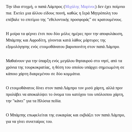
Την ίδια στιγμή, ο παπά Λάμπρος (
Μιχάλης Μαρίνος
) δεν έχει ποίμνιο
πια. Εκτίει μια άλλου είδους ποινή, καθώς η Ιερά Μητρόπολη του
επέβαλε το επιτίμιο της “εθελοντικής προσφοράς” σε κρατουμένους.
Η μοίρα τα φέρνει έτσι που δύο μόλις ημέρες πριν την αποφυλάκιση,
Μπάμπης και Αφροδίτη, γίνονται κατά λάθος μάρτυρες της
εξομολόγησης ενός ετοιμοθάνατου βαρυποινίτη στον παπά Λάμπρο.
Μαθαίνουν για την ύπαρξη ενός μεγάλου θησαυρού στο νησί, από τα
χρόνια της τουρκοκρατίας, η θέση του οποίου υπάρχει σημειωμένη σε
κάποιο χάρτη διαιρεμένου σε δύο κομμάτια.
Ο ετοιμοθάνατος δίνει στον παπά Λάμπρο τον μισό χάρτη, αλλά πριν
προλάβει να αποκαλύψει το όνομα του κατόχου του υπόλοιπου χάρτη,
την “κάνει” για τα Ηλύσια πεδία.
Ο Μπάμπης επωφελείται της ευκαιρίας και εκβιάζει τον παπά Λάμπρο,
για να γίνει συνεταίρος του.