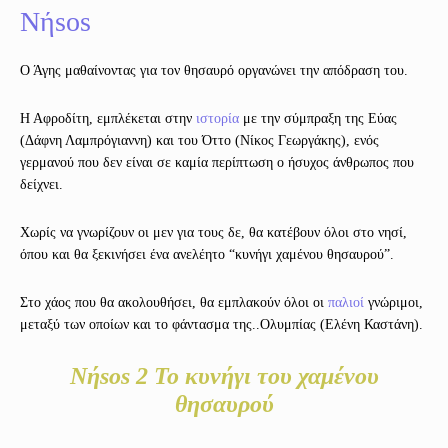
Νήsos
Ο Άγης μαθαίνοντας για τον θησαυρό οργανώνει την απόδραση του.
Η Αφροδίτη, εμπλέκεται στην
ιστορία
με την σύμπραξη της Εύας
(Δάφνη Λαμπρόγιαννη) και του Όττο (Νίκος Γεωργάκης), ενός
γερμανού που δεν είναι σε καμία περίπτωση ο ήσυχος άνθρωπος που
δείχνει.
Χωρίς να γνωρίζουν οι μεν για τους δε, θα κατέβουν όλοι στο νησί,
όπου και θα ξεκινήσει ένα ανελέητο “κυνήγι χαμένου θησαυρού”.
Στο χάος που θα ακολουθήσει, θα εμπλακούν όλοι οι
παλιοί
γνώριμοι,
μεταξύ των οποίων και το φάντασμα της..Ολυμπίας (Ελένη Καστάνη).
Νήsos 2 Το κυνήγι του χαμένου
θησαυρού