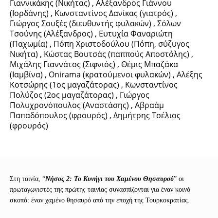
Γιαννικάκης (Νικήτας) , Αλέξανδρος Γιάννου
(Ιορδάνης) , Κωνσταντίνος Δανίκας (γιατρός) ,
Γιώργος Σουξές (διευθυντής φυλακών) , Σόλων
Τσούνης (Αλέξανδρος) , Ευτυχία Φαναριώτη
(Παχωμία) , Πόπη Χριστοδούλου (Πόπη, σύζυγος
Νικήτα) , Κώστας Βουτσάς (παππούς Αποστόλης) ,
Μιχάλης Γιαννάτος (Σιφνιός) , Θέμις Μπαζάκα
(Ιαμβίνα) , Onirama (κρατούμενοι φυλακών) , Αλέξης
Κοτσώρης (1ος μαγαζάτορας) , Κωνσταντίνος
Πολύζος (2ος μαγαζάτορας) , Γιώργος
Πολυχρονόπουλος (Αναστάσης) , Αβραάμ
Παπαδόπουλος (φρουρός) , Δημήτρης Τσέλιος
(φρουρός)
Στη ταινία, “
Νήσος 2: Το Κυνήγι του Χαμένου Θησαυρού
” οι
πρωταγωνιστές της πρώτης ταινίας συνασπίζονται για έναν κοινό
σκοπό: έναν χαμένο θησαυρό από την εποχή της Τουρκοκρατίας.