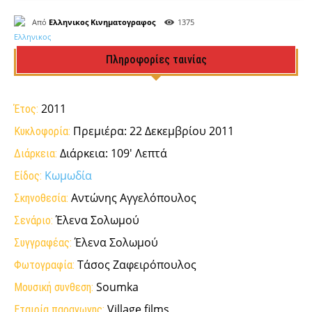
Από
Ελληνικος Κινηματογραφος
1375
Πληροφορίες ταινίας
2011
Έτος:
Πρεμιέρα: 22 Δεκεμβρίου 2011
Κυκλοφορία:
Διάρκεια: 109' Λεπτά
Διάρκεια:
Κωμωδία
Είδος:
Αντώνης Αγγελόπουλος
Σκηνοθεσία:
Έλενα Σολωμού
Σενάριο:
Έλενα Σολωμού
Συγγραφέας:
Τάσος Ζαφειρόπουλος
Φωτογραφία:
Soumka
Μουσική συνθεση:
Village films
Εταιρία παραγωγης: