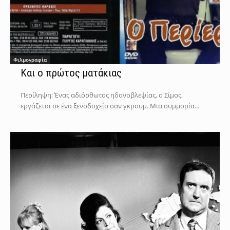
Φιλμογραφία
Και ο πρώτος ματάκιας
Περίληψη: Ένας αδιόρθωτος ηδονοβλεψίας, ο Σίμος,
εργάζεται σε ένα ξενοδοχείο σαν γκρουμ. Μια συμμορία...