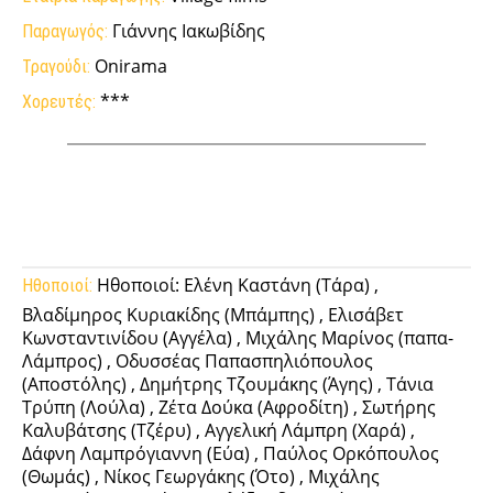
Γιάννης Ιακωβίδης
Παραγωγός:
Onirama
Τραγούδι:
***
Χορευτές:
Facebook
Twitter
Pinterest
Tumb
Ηθοποιοί: Ελένη Καστάνη (Τάρα) ,
Ηθοποιοί:
Βλαδίμηρος Κυριακίδης (Μπάμπης) , Ελισάβετ
Κωνσταντινίδου (Αγγέλα) , Μιχάλης Μαρίνος (παπα-
Λάμπρος) , Οδυσσέας Παπασπηλιόπουλος
(Αποστόλης) , Δημήτρης Τζουμάκης (Άγης) , Τάνια
Τρύπη (Λούλα) , Ζέτα Δούκα (Αφροδίτη) , Σωτήρης
Καλυβάτσης (Τζέρυ) , Αγγελική Λάμπρη (Χαρά) ,
Δάφνη Λαμπρόγιαννη (Εύα) , Παύλος Ορκόπουλος
(Θωμάς) , Νίκος Γεωργάκης (Ότο) , Μιχάλης