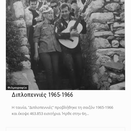
Φιλμογραφία
Διπλοπεννιές 1965-1966
Η ταινία, "Διπλοπεννιές" προβλήθηκε τη σαιζόν 1965-1966
και έκοψε 463.853 εισιτήρια. Ήρθε στην 6η...