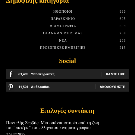
Δημοφιλής κατηγορία
HΘΟΠΟΙΟΊ
880
ΠΑΡΑΣΚΉΝΙΟ
695
ΦΙΛΜΟΓΡΑΦΊΑ
599
ΟΙ ΑΝΑΜΝΉΣΕΙΣ ΜΑΣ
259
ΝΈΑ
258
ΠΡΟΣΩΠΙΚΈΣ ΕΜΠΕΙΡΊΕΣ
213
Social
63,489
Υποστηρικτές
ΚΆΝΤΕ LIKE
11,501
Ακόλουθοι
ΑΚΟΛΟΥΘΉΣΤΕ
Επιλογές συντάκτη
Παντελής Ζερβός: Μια σπάνια ιστορία από τη ζωή
του “πατέρα” του ελληνικού κινηματογράφου
21/08/2025