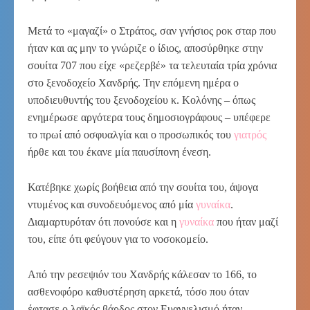
Μετά το «μαγαζί» ο Στράτος, σαν γνήσιος ροκ σταρ που
ήταν και ας μην το γνώριζε ο ίδιος, αποσύρθηκε στην
σουίτα 707 που είχε «ρεζερβέ» τα τελευταία τρία χρόνια
στο ξενοδοχείο Χανδρής. Την επόμενη ημέρα ο
υποδιευθυντής του ξενοδοχείου κ. Κολόνης – όπως
ενημέρωσε αργότερα τους δημοσιογράφους – υπέφερε
το πρωί από οσφυαλγία και ο προσωπικός του
γιατρός
ήρθε και του έκανε μία παυσίπονη ένεση.
Κατέβηκε χωρίς βοήθεια από την σουίτα του, άψογα
ντυμένος και συνοδευόμενος από μία
γυναίκα
.
Διαμαρτυρόταν ότι πονούσε και η
γυναίκα
που ήταν μαζί
του, είπε ότι φεύγουν για το νοσοκομείο.
Από την ρεσεψιόν του Χανδρής κάλεσαν το 166, το
ασθενοφόρο καθυστέρηση αρκετά, τόσο που όταν
έφτασε ο λαϊκός βάρδος στον Ευαγγελισμό ήταν