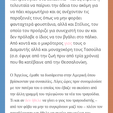
τελευταία να παίρνει την άδεια του ακόμη για
να πάει κομμωτήριο και ας ανέχονταν τις
παραξενιές τους όπως να μην φοράει
φανταχτερά φουστάνια, αλλά και Στέλιος, τον
οποίο τον προόριζε για συνεχιστή του αν και
δεν πρόλαβε ο ίδιος να τον βγάλει στο πάλκο.
Από κοντά και ο μικρότερος
γιος
τους ο
Διαμαντής αλλά και μοναχοκόρη τους Τασούλα
(σ.σ. έφυγε από την ζωή πριν από τρία χρόνια)
που θα κατέβαινε από την Θεσσαλονίκη.
Ο Άγγελος, έμαθε τα δυσάρεστα στην Αμερική όπου
βρίσκονταν για συναυλίες. Λίγες ώρες πριν συνομιλούσε
με τον πατέρα του ο οποίος του έβαζε να ακούσει από
την άλλη γραμμή του τηλεφώνου τα νέα του τραγούδια.
Τι και αν
δεν ήθελε
να γίνει ο γιος του τραγουδιστής –
από τον φόβο να μην το συγκρίνουν μαζί του – πλέον τον
παραδέχονταν και ήθελε να ακούει την γνώμη του.