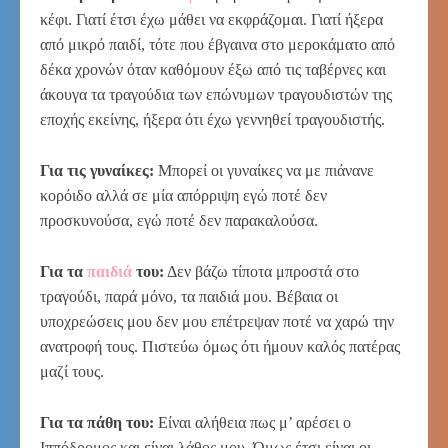
κέφι. Γιατί έτσι έχω μάθει να εκφράζομαι. Γιατί ήξερα
από μικρό παιδί, τότε που έβγαινα στο μεροκάματο από
δέκα χρονών όταν καθόμουν έξω από τις ταβέρνες και
άκουγα τα τραγούδια των επώνυμων τραγουδιστών της
εποχής εκείνης, ήξερα ότι έχω γεννηθεί τραγουδιστής.
Για τις γυναίκες:
Μπορεί οι γυναίκες να με πιάνανε
κορόιδο αλλά σε μία απόρριψη εγώ ποτέ δεν
προσκυνούσα, εγώ ποτέ δεν παρακαλούσα.
Για τα
παιδιά
του:
Δεν βάζω τίποτα μπροστά στο
τραγούδι, παρά μόνο, τα παιδιά μου. Βέβαια οι
υποχρεώσεις μου δεν μου επέτρεψαν ποτέ να χαρώ την
ανατροφή τους. Πιστεύω όμως ότι ήμουν καλός πατέρας
μαζί τους.
Για τα πάθη του:
Είναι αλήθεια πως μ’ αρέσει ο
Ιππόδρομος και είναι λάθος μου. Όμως έτσι είναι οι