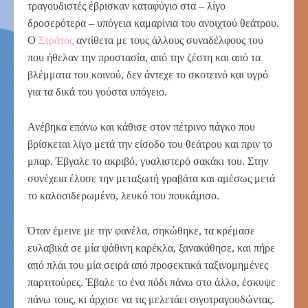
τραγουδιστές έβρισκαν καταφύγιο στα – λίγο
δροσερότερα – υπόγεια καμαρίνια του ανοιχτού θεάτρου.
Ο
Στράτος
αντίθετα με τους άλλους συναδέλφους του
που ήθελαν την προστασία, από την ζέστη και από τα
βλέμματα του κοινού, δεν άντεχε το σκοτεινό και υγρό
για τα δικά του γούστα υπόγειο.
Ανέβηκα επάνω και κάθισε στον πέτρινο πάγκο που
βρίσκεται λίγο μετά την είσοδο του θεάτρου και πριν το
μπαρ. Έβγαλε το ακριβό, γυαλιστερό σακάκι του. Στην
συνέχεια έλυσε την μεταξωτή γραβάτα και αμέσως μετά
το καλοσιδερωμένο, λευκό του πουκάμισο.
Όταν έμεινε με την φανέλα, σηκώθηκε, τα κρέμασε
ευλαβικά σε μία ψάθινη καρέκλα, ξανακάθησε, και πήρε
από πλάι του μία σειρά από προσεκτικά ταξινομημένες
παρτιτούρες. Έβαλε το ένα πόδι πάνω στο άλλο, έσκυψε
πάνω τους, κι άρχισε να τις μελετάει σιγοτραγουδώντας.