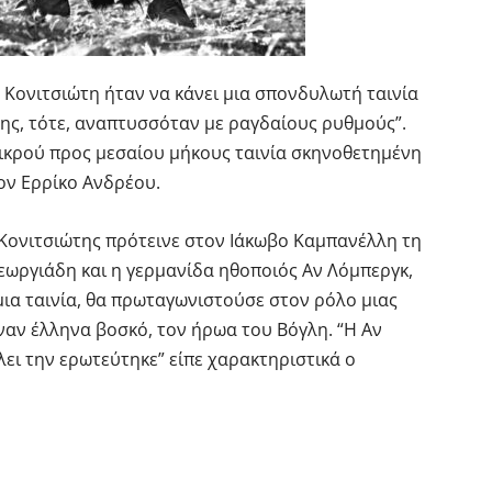
Κονιτσιώτη ήταν να κάνει μια σπονδυλωτή ταινία
σης, τότε, αναπτυσσόταν με ραγδαίους ρυθμούς”.
ικρού προς μεσαίου μήκους ταινία σκηνοθετημένη
ον Ερρίκο Ανδρέου.
Κονιτσιώτης πρότεινε στον Ιάκωβο Καμπανέλλη τη
εωργιάδη και η γερμανίδα ηθοποιός Αν Λόμπεργκ,
 μια ταινία, θα πρωταγωνιστούσε στον ρόλο μιας
έναν έλληνα βοσκό, τον ήρωα του Βόγλη. “Η Αν
ει την ερωτεύτηκε” είπε χαρακτηριστικά ο