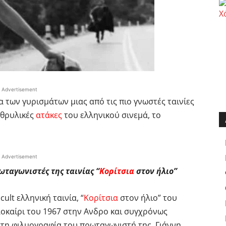
Advertisement
α των γυρισμάτων μιας από τις πιο γνωστές ταινίες
ο θρυλικές
ατάκες
του ελληνικού σινεμά, το
Advertisement
ωταγωνιστές της ταινίας “
Κορίτσια
στον ήλιο”
ult ελληνική ταινία, “
Κορίτσια
στον ήλιο” του
λοκαίρι του 1967 στην Ανδρο και συγχρόνως
 στη φιλμογραφία του πρωταγωνιστή της, Γιάννη