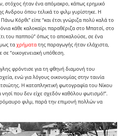
ν, στόχος ήταν ένα απόμακρο, κάπως ερημικό
ης Ανδρου όπου τελικά το φιλμ γυρίστηκε. Η
Πάνω Κόρθι” είπε “και έτσι γνώριζα πολύ καλά το
χρόνια κάθε καλοκαίρι παραθέριζα στο Μπατσί, στο
πίτι του παππού” όπως το αποκαλούσε, σε ένα
Ομως τα
χρήματα
της παραγωγής ήταν ελάχιστα,
ε σε “οικογενειακή υπόθεση.
όγλης φρόντισε για τη φθηνή διαμονή του
χεία, ενώ για λόγους οικονομίας στην ταινία
νιτσιώτης. Η καταπληκτική φωτογραφία του Νίκου
α νησί που δεν είχε σχεδόν καθόλου φωτισμό!”.
πρόμαυρο φιλμ, παρά την επιμονή πολλών να