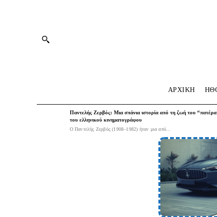
ΑΡΧΙΚΗ
HΘ
Παντελής Ζερβός: Μια σπάνια ιστορία από τη ζωή του “πατέρα
του ελληνικού κινηματογράφου
Ο Παντελής Ζερβός (1908–1982) ήταν μια από...