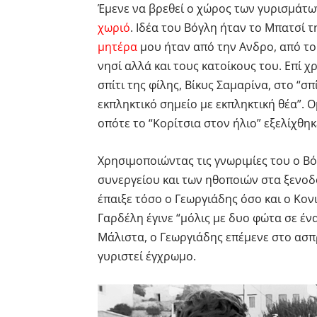
Έμενε να βρεθεί ο χώρος των γυρισμάτω
χωριό
. Ιδέα του Βόγλη ήταν το Μπατσί τ
μητέρα
μου ήταν από την Ανδρο, από το 
νησί αλλά και τους κατοίκους του. Επί 
σπίτι της φίλης, Βίκυς Σαμαρίνα, στο “σ
εκπληκτικό σημείο με εκπληκτική θέα”. 
οπότε το “Κορίτσια στον ήλιο” εξελίχθηκ
Χρησιμοποιώντας τις γνωριμίες του ο Β
συνεργείου και των ηθοποιών στα ξενοδο
έπαιξε τόσο ο Γεωργιάδης όσο και ο Κο
Γαρδέλη έγινε “μόλις με δυο φώτα σε έν
Μάλιστα, ο Γεωργιάδης επέμενε στο ασ
γυριστεί έγχρωμο.