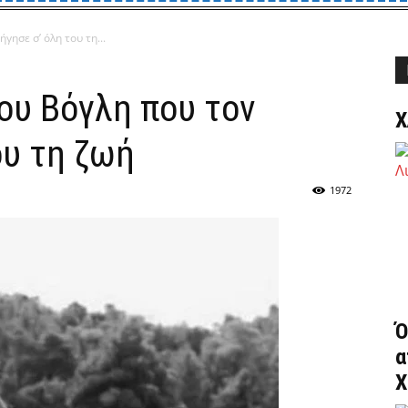
γησε σ’ όλη του τη...
ου Βόγλη που τον
Χ
ου τη ζωή
1972
Ό
α
Χ