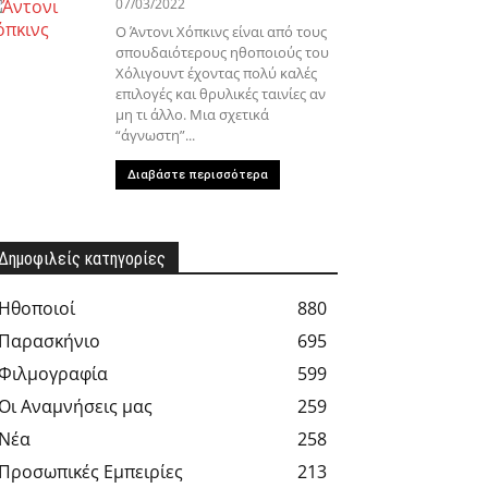
07/03/2022
Ο Άντονι Χόπκινς είναι από τους
σπουδαιότερους ηθοποιούς του
Χόλιγουντ έχοντας πολύ καλές
επιλογές και θρυλικές ταινίες αν
μη τι άλλο. Μια σχετικά
“άγνωστη”...
Διαβάστε περισσότερα
Δημοφιλείς κατηγορίες
Hθοποιοί
880
Παρασκήνιο
695
Φιλμογραφία
599
Οι Αναμνήσεις μας
259
Νέα
258
Προσωπικές Εμπειρίες
213