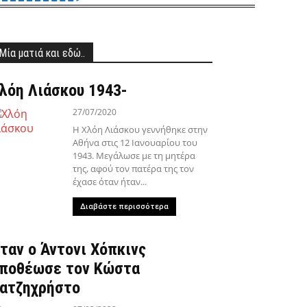
Μία ματιά και εδώ..
λόη Λιάσκου 1943-
27/07/2020
Η Χλόη Λιάσκου γεννήθηκε στην
Αθήνα στις 12 Ιανουαρίου του
1943. Μεγάλωσε με τη μητέρα
της, αφού τον πατέρα της τον
έχασε όταν ήταν...
Διαβάστε περισσότερα
ταν ο Άντονι Χόπκινς
ποθέωσε τον Κώστα
ατζηχρήστο