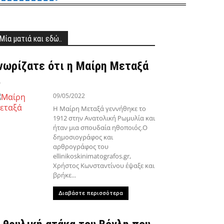
Μία ματιά και εδώ..
νωρίζατε ότι η Μαίρη Μεταξά
…
09/05/2022
Η Μαίρη Μεταξά γεννήθηκε το
1912 στην Ανατολική Ρωμυλία και
ήταν μια σπουδαία ηθοποιός.Ο
δημοσιογράφος και
αρθρογράφος του
ellinikoskinimatografos.gr,
Χρήστος Κωνσταντίνου έψαξε και
βρήκε...
Διαβάστε περισσότερα