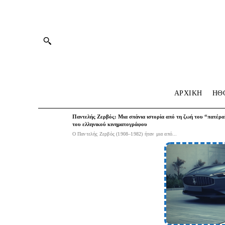
ΑΡΧΙΚΗ
HΘ
Παντελής Ζερβός: Μια σπάνια ιστορία από τη ζωή του “πατέρα
του ελληνικού κινηματογράφου
Ο Παντελής Ζερβός (1908–1982) ήταν μια από...