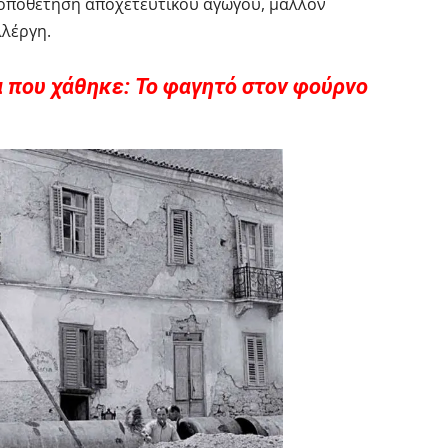
οποθέτηση αποχετευτικού αγωγού, μάλλον
λλέργη.
α που χάθηκε: Το φαγητό στον φούρνο