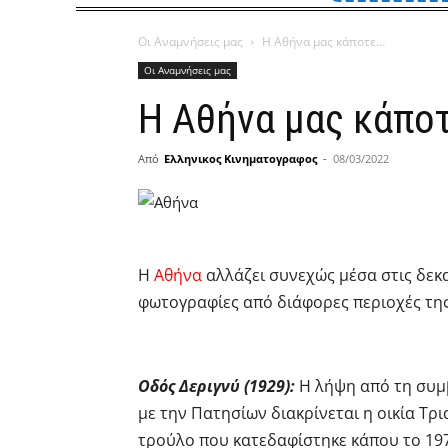
Οι Αναμνήσεις μας
Η Αθήνα μας κάποτε…
Οι Αναμνήσεις μας
Η Αθήνα μας κάπο
Από
Ελληνικος Κινηματογραφος
-
08/03/2022
Η
Αθήνα
αλλάζει συνεχώς μέσα στις δεκα
φωτογραφίες από διάφορες περιοχές της
Οδός Δεριγνύ (1929):
Η λήψη από τη συμβ
με την Πατησίων διακρίνεται η οικία Τρ
τρούλο που κατεδαφίστηκε κάπου το 197