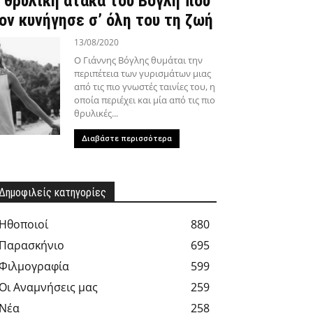
 θρυλική ατάκα του Βόγλη που
ον κυνήγησε σ’ όλη του τη ζωή
13/08/2020
Ο Γιάννης Βόγλης θυμάται την
περιπέτεια των γυρισμάτων μιας
από τις πιο γνωστές ταινίες του, η
οποία περιέχει και μία από τις πιο
θρυλικές...
Διαβάστε περισσότερα
Δημοφιλείς κατηγορίες
Hθοποιοί
880
Παρασκήνιο
695
Φιλμογραφία
599
Οι Αναμνήσεις μας
259
Νέα
258