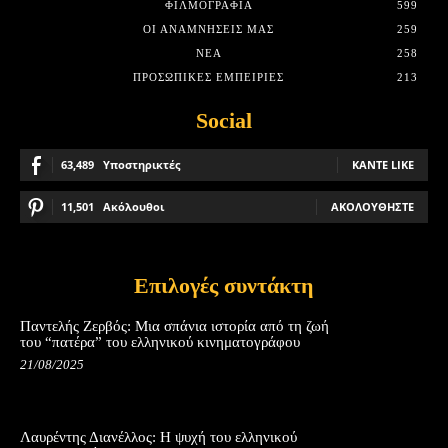
ΦΙΛΜΟΓΡΑΦΊΑ
599
ΟΙ ΑΝΑΜΝΉΣΕΙΣ ΜΑΣ
259
ΝΈΑ
258
ΠΡΟΣΩΠΙΚΈΣ ΕΜΠΕΙΡΊΕΣ
213
Social
63,489
Υποστηρικτές
ΚΆΝΤΕ LIKE
11,501
Ακόλουθοι
ΑΚΟΛΟΥΘΉΣΤΕ
Επιλογές συντάκτη
Παντελής Ζερβός: Μια σπάνια ιστορία από τη ζωή
του “πατέρα” του ελληνικού κινηματογράφου
21/08/2025
Λαυρέντης Διανέλλος: Η ψυχή του ελληνικού