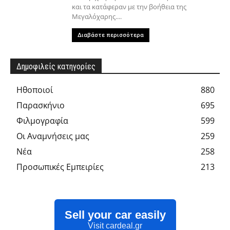
και τα κατάφεραν με την βοήθεια της
Μεγαλόχαρης....
Διαβάστε περισσότερα
Δημοφιλείς κατηγορίες
Hθοποιοί
880
Παρασκήνιο
695
Φιλμογραφία
599
Οι Αναμνήσεις μας
259
Νέα
258
Προσωπικές Εμπειρίες
213
Sell your car easily
Visit cardeal.gr