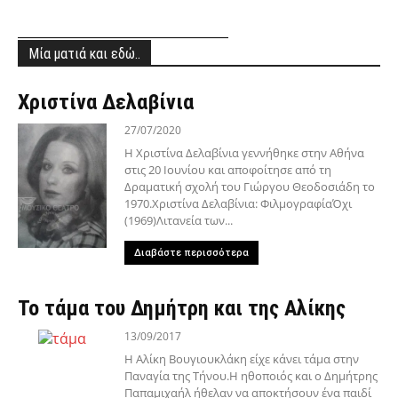
Μία ματιά και εδώ..
Χριστίνα Δελαβίνια
27/07/2020
Η Χριστίνα Δελαβίνια γεννήθηκε στην Αθήνα
στις 20 Ιουνίου και αποφοίτησε από τη
Δραματική σχολή του Γιώργου Θεοδοσιάδη το
1970.Χριστίνα Δελαβίνια: ΦιλμογραφίαΌχι
(1969)Λιτανεία των...
Διαβάστε περισσότερα
Το τάμα του Δημήτρη και της Αλίκης
13/09/2017
Η Αλίκη Βουγιουκλάκη είχε κάνει τάμα στην
Παναγία της Τήνου.Η ηθοποιός και ο Δημήτρης
Παπαμιχαήλ ήθελαν να αποκτήσουν ένα παιδί