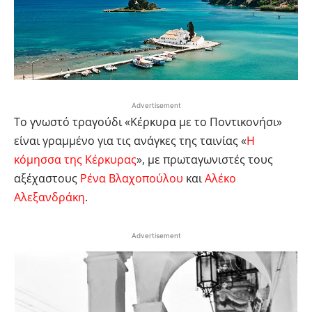
Advertisement
Το γνωστό τραγούδι «Κέρκυρα με το Ποντικονήσι»
είναι γραμμένο για τις ανάγκες της ταινίας «
Η
κόμησσα της Κέρκυρας
», με πρωταγωνιστές τους
αξέχαστους
Ρένα Βλαχοπούλου
και
Αλέκο
Αλεξανδράκη
.
Advertisement