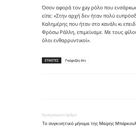
Όσον αφορά τον gay ρόλο που ενσάρκω
είπε: «Στην αρχή δεν ήταν πολύ ευπρόσδ
Καλημέρης που ήταν στο κανάλι κι επειδ
Φρόσω Ράλλη, επιμείναμε. Με τους φίλου
όλοι ενθαρρυντικοί».
ΕΤΙΚΕΤΕΣ
Γνώριζες ότι
Facebook
Twitter
P
Προηγούμενο άρθρο
Το συγκινητικό μήνυμα της Μαίρης Μπάρκου