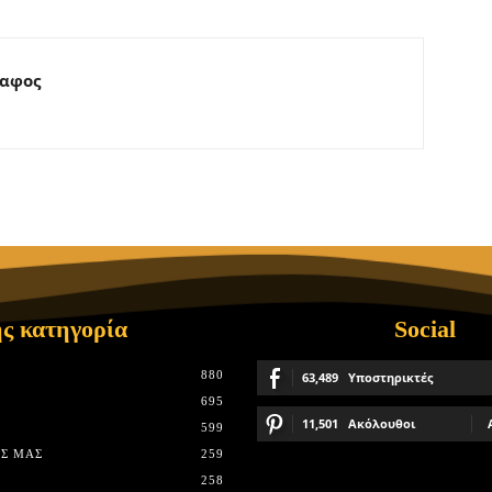
ραφος
ς κατηγορία
Social
880
63,489
Υποστηρικτές
695
11,501
Ακόλουθοι
599
Σ ΜΑΣ
259
258