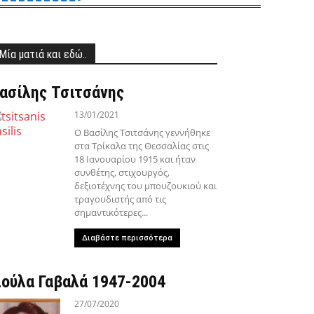
Μία ματιά και εδώ..
ασίλης Τσιτσάνης
13/01/2021
Ο Βασίλης Τσιτσάνης γεννήθηκε
στα Τρίκαλα της Θεσσαλίας στις
18 Ιανουαρίου 1915 και ήταν
συνθέτης, στιχουργός,
δεξιοτέχνης του μπουζουκιού και
τραγουδιστής από τις
σημαντικότερες...
Διαβάστε περισσότερα
ιούλα Γαβαλά 1947-2004
27/07/2020