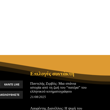
Επιλογές συντάκτη
Παντελής Ζερβός: Μια σπάνια
ΚΆΝΤΕ LIKE
ιστορία από τη ζωή του “πατέρα” του
ελληνικού κινηματογράφου
ΑΚΟΛΟΥΘΉΣΤΕ
21/08/2025
Λαυρέντης Διανέλλος: Η ψυχή του