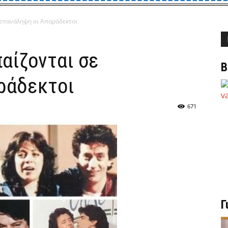
ε επανάληψη οι Απαράδεκτοι
παίζονται σε
Β
ράδεκτοι
671
Γ