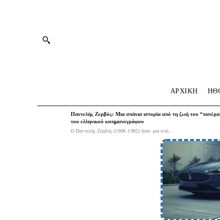
ΑΡΧΙΚΗ
HΘ
Παντελής Ζερβός: Μια σπάνια ιστορία από τη ζωή του “πατέρα
του ελληνικού κινηματογράφου
Ο Παντελής Ζερβός (1908–1982) ήταν μια από...