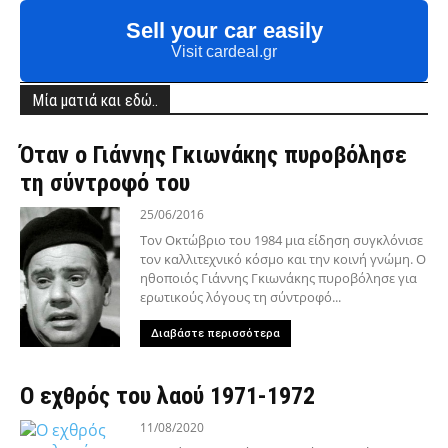
Sell your car easily
Visit cardeal.gr
Μία ματιά και εδώ..
Όταν ο Γιάννης Γκιωνάκης πυροβόλησε
τη σύντροφό του
25/06/2016
Τον Οκτώβριο του 1984 μια είδηση συγκλόνισε
τον καλλιτεχνικό κόσμο και την κοινή γνώμη. Ο
ηθοποιός Γιάννης Γκιωνάκης πυροβόλησε για
ερωτικούς λόγους τη σύντροφό...
Διαβάστε περισσότερα
Ο εχθρός του λαού 1971-1972
11/08/2020