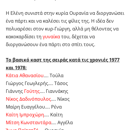
Η Ελένη συνιστά στην κυρία Ουρανία να διοργανώσει
ένα πάρτι και να καλέσει τις φίλες της. Η ιδέα δεν
πολυαρέσει στον κυρ-Γιώργη, αλλά μη θέλοντας να
κακοκαρδίσει τη
γυναίκα
του, δέχεται να
διοργανώσουν ένα πάρτι στο σπίτι τους.
Το βασικό καστ της σειράς κατά τις χρονιές 1977
και 1978:
Κάτια Αθανασίου
…. Τούλα
Γιώργος Γεωγλερής…. Τάσος
Γιάννης
Γούτης
…. Γιαννάκης
Νίκος Δαδινόπουλος
…. Νίκος
Μαίρη Ευαγγέλου…. Ρένα
Καίτη Ιμπροχώρη
…. Καίτη
Μίτση Κωνσταντάρα
…. Αγγέλα