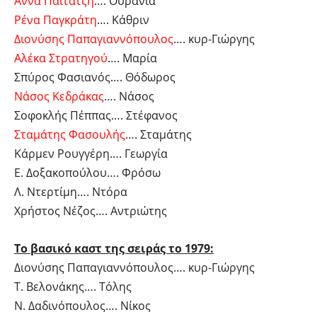
Άννα Παϊτατζή
…. Ουρανία
Ρένα Παγκράτη
…. Κάθριν
Διονύσης Παπαγιαννόπουλος
…. κυρ-Γιώργης
Αλέκα Στρατηγού
…. Μαρία
Σπύρος Φασιανός…. Θόδωρος
Νάσος Κεδράκας
…. Νάσος
Σοφοκλής Πέππας…. Στέφανος
Σταμάτης Φασουλής
…. Σταμάτης
Κάρμεν Ρουγγέρη…. Γεωργία
Ε. Δοξακοπούλου…. Φρόσω
Λ. Ντερτίμη…. Ντόρα
Χρήστος Νέζος…. Αντριώτης
Το βασικό καστ της σειράς το 1979:
Διονύσης Παπαγιαννόπουλος…. κυρ-Γιώργης
Τ. Βελονάκης…. Τόλης
Ν. Δαδινόπουλος…. Νίκος