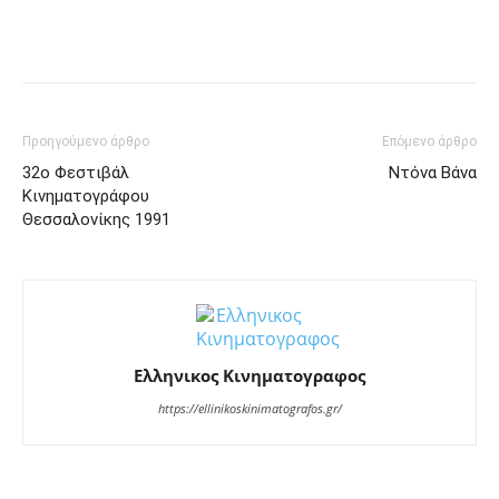
Facebook
Twitter
Pinterest
Tu
Προηγούμενο άρθρο
Επόμενο άρθρο
32ο Φεστιβάλ
Ντόνα Βάνα
Κινηματογράφου
Θεσσαλονίκης 1991
Ελληνικος Κινηματογραφος
https://ellinikoskinimatografos.gr/