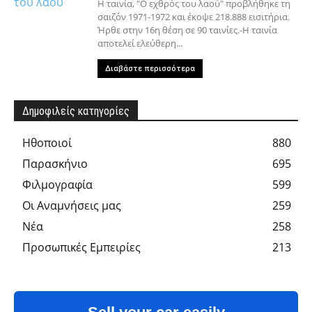
Η ταινία, "Ο εχθρός του λαού" προβλήθηκε τη
σαιζόν 1971-1972 και έκοψε 218.888 εισιτήρια.
Ήρθε στην 16η θέση σε 90 ταινίες.-Η ταινία
αποτελεί ελεύθερη...
Διαβάστε περισσότερα
Δημοφιλείς κατηγορίες
Hθοποιοί
880
Παρασκήνιο
695
Φιλμογραφία
599
Οι Αναμνήσεις μας
259
Νέα
258
Προσωπικές Εμπειρίες
213