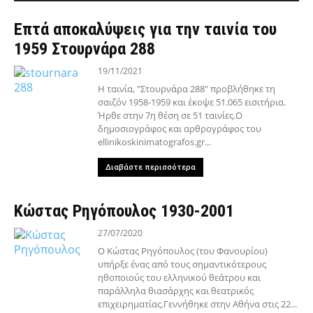
Επτά αποκαλύψεις για την ταινία του
1959 Στουρνάρα 288
19/11/2021
Η ταινία, "Στουρνάρα 288" προβλήθηκε τη
σαιζόν 1958-1959 και έκοψε 51.065 εισιτήρια.
Ήρθε στην 7η θέση σε 51 ταινίες.Ο
δημοσιογράφος και αρθρογράφος του
ellinikoskinimatografos.gr...
Διαβάστε περισσότερα
Κώστας Ρηγόπουλος 1930-2001
27/07/2020
Ο Κώστας Ρηγόπουλος (του Φανουρίου)
υπήρξε ένας από τους σημαντικότερους
ηθοποιούς του ελληνικού θεάτρου και
παράλληλα θιασάρχης και θεατρικός
επιχειρηματίας.Γεννήθηκε στην Αθήνα στις 22...