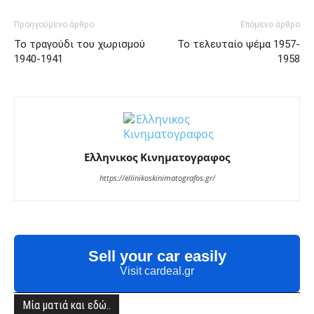
Προηγούμενο άρθρο
Επόμενο άρθρο
Το τραγούδι του χωρισμού
Το τελευταίο ψέμα 1957-
1940-1941
1958
Ελληνικος Κινηματογραφος
https://ellinikoskinimatografos.gr/
Sell your car easily
Visit cardeal.gr
Μία ματιά και εδώ..