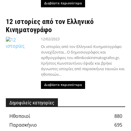
Διαβάστε περισσότερα
12 ιστορίες από τον Ελληνικό
Κινηματογράφο
12/02/2023
Οι ιστορίες από τον Ελληνικό Κινηματογράφο
συνεχίζονται…Ο δημοσιογράφος και
αρθρογράφος του ellinikoskinimatografos.gr,
Χρήστος Κωνσταντίνου έψαξε και βρήκε
άγνωστες ιστορίες από παρασκήνια ταινιών και
ηθοποιών...
Διαβάστε περισσότερα
Δημοφιλείς κατηγορίες
Hθοποιοί
880
Παρασκήνιο
695