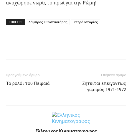
αναχώρησε νωρίς το πρωί για την Ρώμη!
ΕΤΙΚΕΤΕΣ
Λάμπρος Κωνσταντάρας
Ρετρό Ιστορίες
Facebook
Twitter
Pinterest
Tu
Προηγούμενο άρθρο
Επόμενο άρθρο
Το ρολόι του Πειραιά
Ζητείται επειγόντως
γαμπρός 1971-1972
Ελληνικος Κινηματογραφος