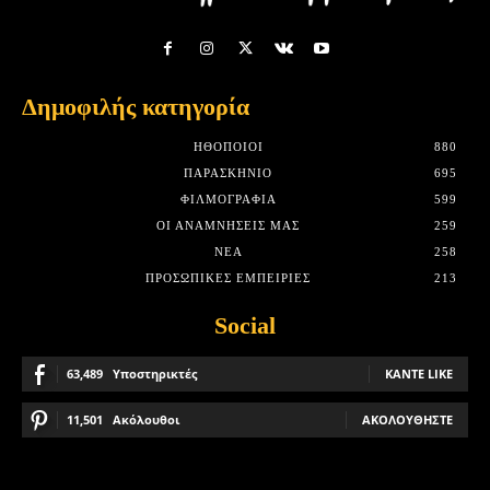
Δημοφιλής κατηγορία
HΘΟΠΟΙΟΊ
880
ΠΑΡΑΣΚΉΝΙΟ
695
ΦΙΛΜΟΓΡΑΦΊΑ
599
ΟΙ ΑΝΑΜΝΉΣΕΙΣ ΜΑΣ
259
ΝΈΑ
258
ΠΡΟΣΩΠΙΚΈΣ ΕΜΠΕΙΡΊΕΣ
213
Social
63,489
Υποστηρικτές
ΚΆΝΤΕ LIKE
11,501
Ακόλουθοι
ΑΚΟΛΟΥΘΉΣΤΕ