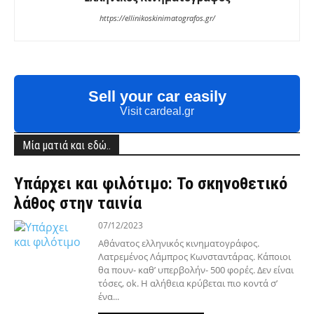
https://ellinikoskinimatografos.gr/
Sell your car easily
Visit cardeal.gr
Μία ματιά και εδώ..
Υπάρχει και φιλότιμο: Το σκηνοθετικό
λάθος στην ταινία
07/12/2023
Aθάνατος ελληνικός κινηματογράφος.
Λατρεμένος Λάμπρος Κωνσταντάρας. Κάποιοι
θα πουν- καθ’ υπερβολήν- 500 φορές. Δεν είναι
τόσες, ok. Η αλήθεια κρύβεται πιο κοντά σ’
ένα...