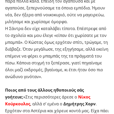
πάρα πολλά καλά. Επειδή τον αγαπούσα και με
αγαπούσε, ξεπερνούσαμε τα όποια εμπόδια. Ήμουν
νέα, δεν ήξερα από νοικοκυριό, ούτε να μαγειρεύω,
μιλήσαμε και χωρίσαμε όμορφα.
Η Σάντρα δεν είχε καταλάβει τίποτα. Επέστρεφε από
το σχολείο και μου έλεγε «είπαν ότι χωρίσατε με τον
μπαμπά». Ο Κώστας όμως ερχόταν σπίτι, τρώγαμε, τη
διάβαζε. Όταν μεγάλωσε, της εξηγήσαμε, αλλά εκείνη
επέμενε να φέρει ο μπαμπάς της τα πράγματά του
πίσω. Κάποια στιγμή το ξεπέρασε, γιατί πηγαίναμε
όλοι μαζί εκδρομές, βγαίναμε, κι έτσι ήταν όσο πιο
ανώδυνο γινόταν».
Ποιος από τους άλλους ηθοποιούς σάς
γοήτευε;
«Στις περισσότερες άρεσε ο
Νίκος
Κούρκουλος
, αλλά σ’ εμένα ο
Δημήτρης Χορν
.
Ερχόταν στα Αστέρια και χόρευε κοντά μας. Είχα πάει