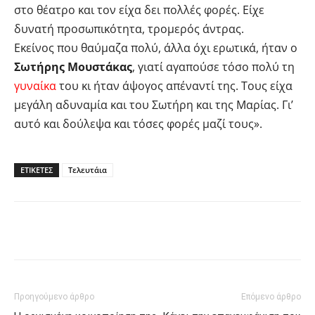
στο θέατρο και τον είχα δει πολλές φορές. Είχε
δυνατή προσωπικότητα, τρομερός άντρας.
Εκείνος που θαύμαζα πολύ, άλλα όχι ερωτικά, ήταν ο
Σωτήρης Μουστάκας
, γιατί αγαπούσε τόσο πολύ τη
γυναίκα
του κι ήταν άψογος απέναντί της. Τους είχα
μεγάλη αδυναμία και του Σωτήρη και της Μαρίας. Γι’
αυτό και δούλεψα και τόσες φορές μαζί τους».
ΕΤΙΚΕΤΕΣ
Τελευτάια
Facebook
Twitter
Pinterest
Προηγούμενο άρθρο
Επόμενο άρθρο