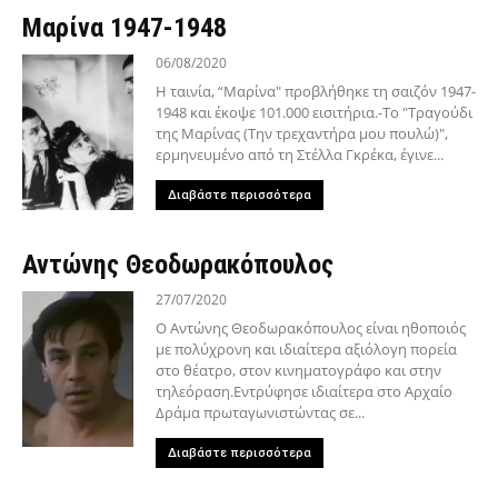
Μαρίνα 1947-1948
06/08/2020
Η ταινία, “Μαρίνα" προβλήθηκε τη σαιζόν 1947-
1948 και έκοψε 101.000 εισιτήρια.-Το "Τραγούδι
της Μαρίνας (Την τρεχαντήρα μου πουλώ)",
ερμηνευμένο από τη Στέλλα Γκρέκα, έγινε...
Διαβάστε περισσότερα
Αντώνης Θεοδωρακόπουλος
27/07/2020
Ο Αντώνης Θεοδωρακόπουλος είναι ηθοποιός
με πολύχρονη και ιδιαίτερα αξιόλογη πορεία
στο θέατρο, στον κινηματογράφο και στην
τηλεόραση.Εντρύφησε ιδιαίτερα στο Αρχαίο
Δράμα πρωταγωνιστώντας σε...
Διαβάστε περισσότερα