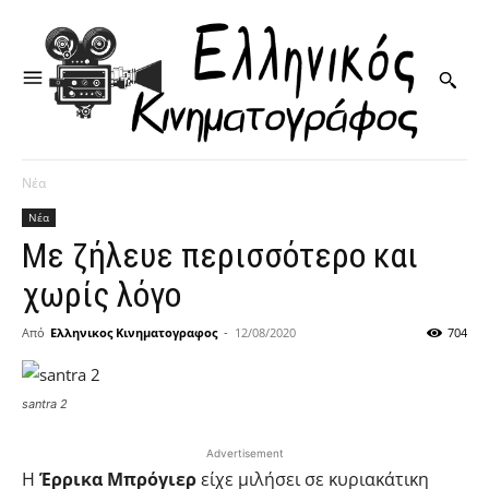
Νέα
Νέα
Με ζήλευε περισσότερο και
χωρίς λόγο
Από
Ελληνικος Κινηματογραφος
-
12/08/2020
704
santra 2
Advertisement
Η
Έρρικα Μπρόγιερ
είχε μιλήσει σε κυριακάτικη