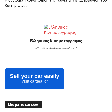
Η οργισμένη κοινοποίηση της
Κάνει την επανεμφάνιση του
Καίτης Φίνου
Ελληνικος Κινηματογραφος
https://ellinikoskinimatografos.gr/
Sell your car easily
Visit cardeal.gr
Μία ματιά και εδώ..