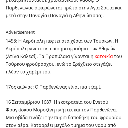
μετατρέπτονται σε χριστιανικούς ναούς. Ο
Παρθενώνας αφιερώνεται πρώτα στην Αγία Σοφία και
μετά στην Παναγία (Παναγιά η Αθηνιώτισσα).
Advertisement
1458: H Ακρόπολη πέφτει στα χέρια των Τούρκων. Η
Ακρόπολη γίνεται κι επίσημα φρούριο των Αθηνών
(Ατίνα Καλεσί). Τα Προπύλαια γίνονται η
κατοικία
του
Τούρκου φρούραρχου, ενώ το Ερέχθειο στεγάζει
πλέον το χαρέμι του.
17ος αιώνας: Ο Παρθενώνας είναι πια τζαμί.
16 Σεπτεμβριου 1687: Η εκστρατεία του Ενετού
Φραγκίσκου Μοροζίνη πλήττει και τον Παρθενώνα.
Μια οβίδα τινάζει την πυριτιδαποθήκη του φρουρίου
στον αέρα. Καταρρέει μεγάλο τμήμα του ναού από