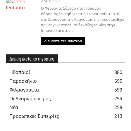
27/07/2020
Ο Φερνάντο Σάντσο ήταν Ισπανός
ηθοποιός.Γεννήθηκε στις 7 Ιανουαρίου 1916,
στη Σαραγόσα της Αραγονίας της Ισπανίας.Έχει
πρωταγωνιστήσει σε δεκάδες ταινίες στην
Ισπανία και στην...
Διαβάστε περισσότερα
Δημοφιλείς κατηγορίες
Hθοποιοί
880
Παρασκήνιο
695
Φιλμογραφία
599
Οι Αναμνήσεις μας
259
Νέα
258
Προσωπικές Εμπειρίες
213