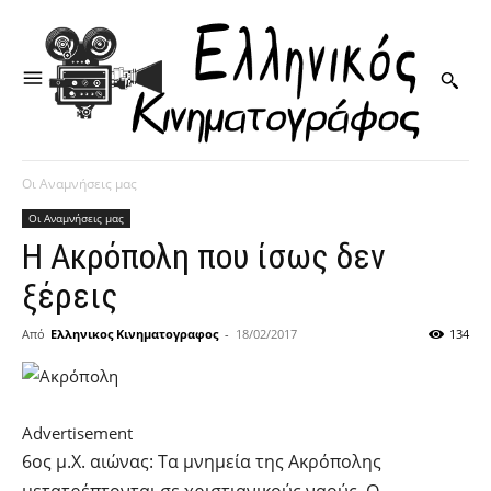
Οι Αναμνήσεις μας
Οι Αναμνήσεις μας
Η Ακρόπολη που ίσως δεν
ξέρεις
Από
Ελληνικος Κινηματογραφος
-
18/02/2017
134
Advertisement
6ος μ.Χ. αιώνας: Τα μνημεία της Ακρόπολης