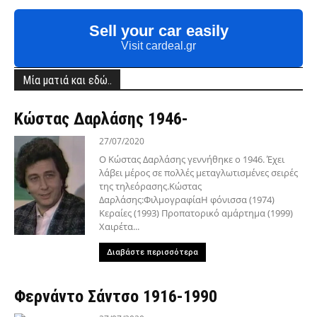
Sell your car easily
Visit cardeal.gr
Μία ματιά και εδώ..
Κώστας Δαρλάσης 1946-
27/07/2020
Ο Κώστας Δαρλάσης γεννήθηκε ο 1946. Έχει
λάβει μέρος σε πολλές μεταγλωτισμένες σειρές
της τηλεόρασης.Κώστας
Δαρλάσης:ΦιλμογραφίαΗ φόνισσα (1974)
Κεραίες (1993) Προπατορικό αμάρτημα (1999)
Χαιρέτα...
Διαβάστε περισσότερα
Φερνάντο Σάντσο 1916-1990