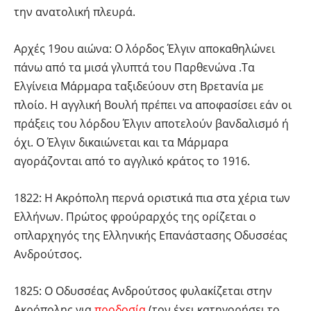
την ανατολική πλευρά.
Αρχές 19ου αιώνα: Ο λόρδος Έλγιν αποκαθηλώνει
πάνω από τα μισά γλυπτά του Παρθενώνα .Τα
Ελγίνεια Μάρμαρα ταξιδεύουν στη Βρετανία με
πλοίο. Η αγγλική Βουλή πρέπει να αποφασίσει εάν οι
πράξεις του λόρδου Έλγιν αποτελούν βανδαλισμό ή
όχι. Ο Έλγιν δικαιώνεται και τα Μάρμαρα
αγοράζονται από το αγγλικό κράτος το 1916.
1822: Η Ακρόπολη περνά οριστικά πια στα χέρια των
Ελλήνων. Πρώτος φρούραρχός της ορίζεται ο
οπλαρχηγός της Ελληνικής Επανάστασης Οδυσσέας
Ανδρούτσος.
1825: Ο Οδυσσέας Ανδρούτσος φυλακίζεται στην
Ακρόπολης για
προδοσία
(τον έχει κατηγορήσει το