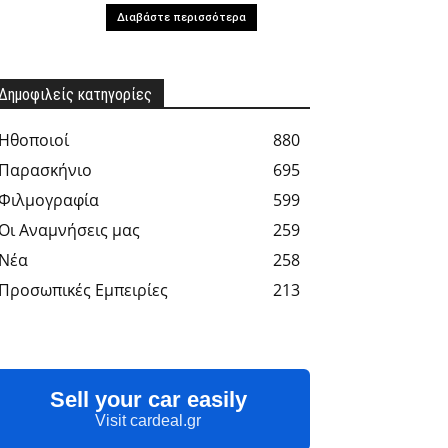
Διαβάστε περισσότερα
Δημοφιλείς κατηγορίες
Hθοποιοί
880
Παρασκήνιο
695
Φιλμογραφία
599
Οι Αναμνήσεις μας
259
Νέα
258
Προσωπικές Εμπειρίες
213
Sell your car easily
Visit cardeal.gr