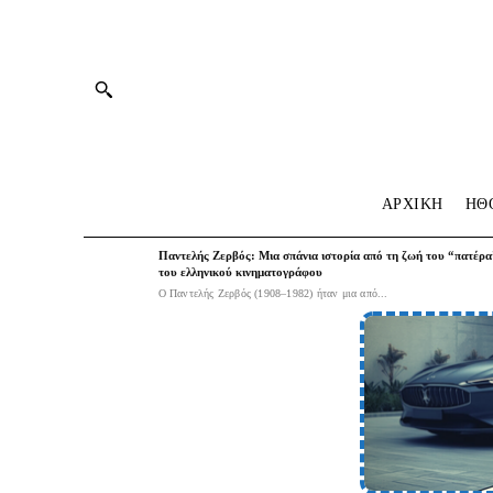
ΑΡΧΙΚΗ
HΘ
Παντελής Ζερβός: Μια σπάνια ιστορία από τη ζωή του “πατέρα
του ελληνικού κινηματογράφου
Ο Παντελής Ζερβός (1908–1982) ήταν μια από...