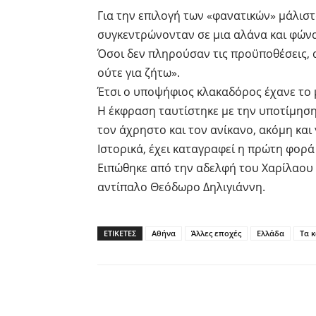
Για την επιλογή των «φανατικών» μάλιστα
συγκεντρώνονταν σε μια αλάνα και φώνα
Όσοι δεν πληρούσαν τις προϋποθέσεις, 
ούτε για ζήτω».
Έτσι ο υποψήφιος κλακαδόρος έχανε το
Η έκφραση ταυτίστηκε με την υποτίμηση 
τον άχρηστο και τον ανίκανο, ακόμη και
Ιστορικά, έχει καταγραφεί η πρώτη φορ
Ειπώθηκε από την αδελφή του Χαρίλαου 
αντίπαλο Θεόδωρο Δηλιγιάννη.
ΕΤΙΚΕΤΕΣ
Αθήνα
Άλλες εποχές
Ελλάδα
Τα 
Facebook
Twitter
P