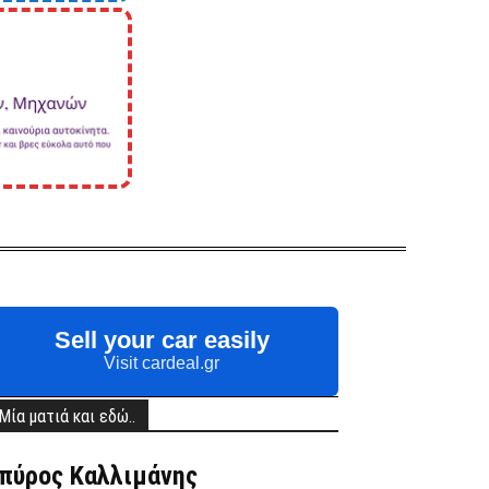
Sell your car easily
Visit cardeal.gr
Μία ματιά και εδώ..
πύρος Καλλιμάνης