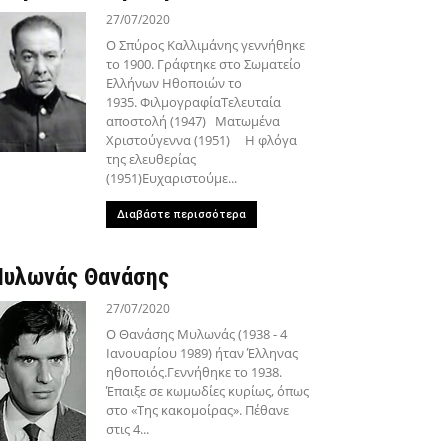
27/07/2020
Ο Σπύρος Καλλιμάνης γεννήθηκε
το 1900. Γράφτηκε στο Σωματείο
Ελλήνων Ηθοποιών το
1935. ΦιλμογραφίαΤελευταία
αποστολή (1947) Ματωμένα
Χριστούγεννα (1951) Η φλόγα
της ελευθερίας
(1951)Ευχαριστούμε...
Διαβάστε περισσότερα
υλωνάς Θανάσης
27/07/2020
Ο Θανάσης Μυλωνάς (1938 - 4
Ιανουαρίου 1989) ήταν Έλληνας
ηθοποιός.Γεννήθηκε το 1938.
Έπαιξε σε κωμωδίες κυρίως, όπως
στο «Της κακομοίρας». Πέθανε
στις 4...