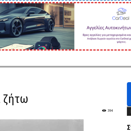
α ζήτω
394
Σ